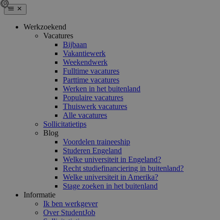
Werkzoekend
Vacatures
Bijbaan
Vakantiewerk
Weekendwerk
Fulltime vacatures
Parttime vacatures
Werken in het buitenland
Populaire vacatures
Thuiswerk vacatures
Alle vacatures
Sollicitatietips
Blog
Voordelen traineeship
Studeren Engeland
Welke universiteit in Engeland?
Recht studiefinanciering in buitenland?
Welke universiteit in Amerika?
Stage zoeken in het buitenland
Informatie
Ik ben werkgever
Over StudentJob