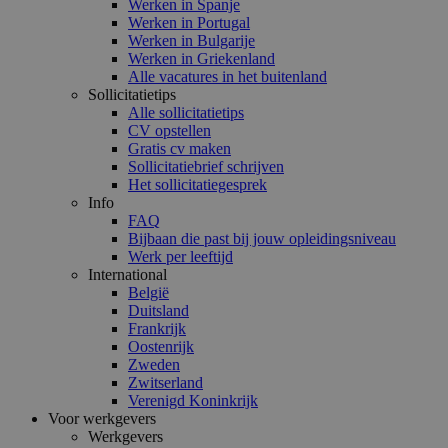
Werken in Spanje
Werken in Portugal
Werken in Bulgarije
Werken in Griekenland
Alle vacatures in het buitenland
Sollicitatietips
Alle sollicitatietips
CV opstellen
Gratis cv maken
Sollicitatiebrief schrijven
Het sollicitatiegesprek
Info
FAQ
Bijbaan die past bij jouw opleidingsniveau
Werk per leeftijd
International
België
Duitsland
Frankrijk
Oostenrijk
Zweden
Zwitserland
Verenigd Koninkrijk
Voor werkgevers
Werkgevers