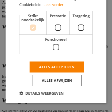
Aan het einde van de werkdag rijd je met een goed gevulde
Cookiebeleid.
Lees verder
portemonnee en een dosis nieuwe ervaringen terug naar het pand
waar collega’s klaar staan om de dag goed af te sluiten met een
Strikt
Prestatie
Targeting
borrel.
noodzakelijk
Wat jij krijgt
Wekelijks bepaal je je eigen werkdagen
Functioneel
Gemiddeld verdien je €150 per dag
Borrels, gala’s, festivals en seminars voor en door Fonkianen
Bonussen voor het aandragen van nieuwe medewerkers
(bijvoorbeeld je vrienden en medestudenten)
Wat wij verwachten
ALLES ACCEPTEREN
Ben jij communicatief vaardig en beheers jij de Nederlandse taal
ALLES AFWIJZEN
goed? Meld je dan snel aan. Na aanmelding nemen wij binnen 2
werkdagen contact met je op. Klikt het van beide kanten? Dan
nodigen we je uit voor een kennismakingsgesprek op de vestiging.
DETAILS WEERGEVEN
Waar ga je werken?
We starten altijd op de vestiging en vanuit daar gaan we in teams de