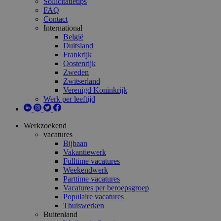
Sollicitatietips
FAQ
Contact
International
België
Duitsland
Frankrijk
Oostenrijk
Zweden
Zwitserland
Verenigd Koninkrijk
Werk per leeftijd
Werkzoekend
vacatures
Bijbaan
Vakantiewerk
Fulltime vacatures
Weekendwerk
Parttime vacatures
Vacatures per beroepsgroep
Populaire vacatures
Thuiswerken
Buitenland