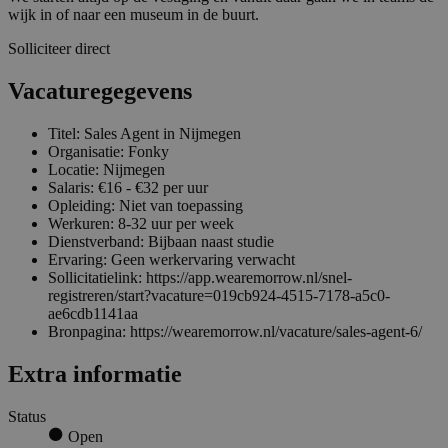
wijk in of naar een museum in de buurt.
Solliciteer direct
Vacaturegegevens
Titel: Sales Agent in Nijmegen
Organisatie: Fonky
Locatie: Nijmegen
Salaris: €16 - €32 per uur
Opleiding: Niet van toepassing
Werkuren: 8-32 uur per week
Dienstverband: Bijbaan naast studie
Ervaring: Geen werkervaring verwacht
Sollicitatielink: https://app.wearemorrow.nl/snel-
registreren/start?vacature=019cb924-4515-7178-a5c0-
ae6cdb1141aa
Bronpagina: https://wearemorrow.nl/vacature/sales-agent-6/
Extra informatie
Status
Open