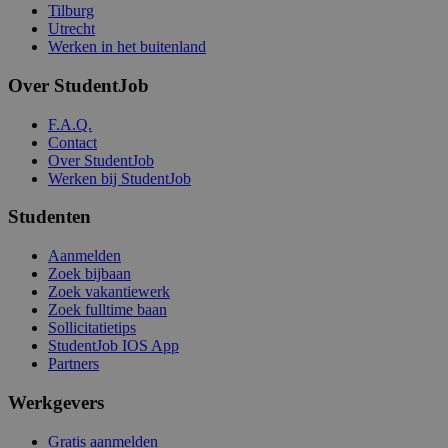
Tilburg
Utrecht
Werken in het buitenland
Over StudentJob
F.A.Q.
Contact
Over StudentJob
Werken bij StudentJob
Studenten
Aanmelden
Zoek bijbaan
Zoek vakantiewerk
Zoek fulltime baan
Sollicitatietips
StudentJob IOS App
Partners
Werkgevers
Gratis aanmelden