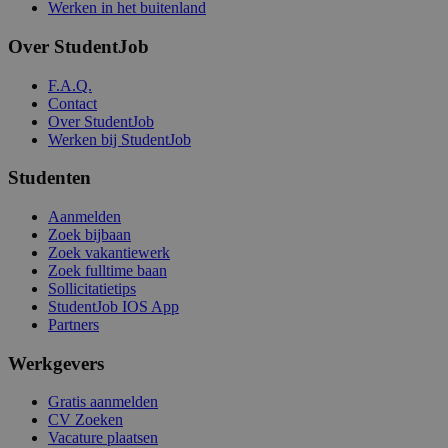
Werken in het buitenland
Over StudentJob
F.A.Q.
Contact
Over StudentJob
Werken bij StudentJob
Studenten
Aanmelden
Zoek bijbaan
Zoek vakantiewerk
Zoek fulltime baan
Sollicitatietips
StudentJob IOS App
Partners
Werkgevers
Gratis aanmelden
CV Zoeken
Vacature plaatsen