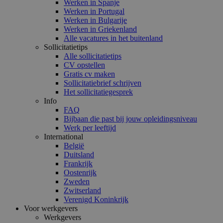
Werken in Spanje
Werken in Portugal
Werken in Bulgarije
Werken in Griekenland
Alle vacatures in het buitenland
Sollicitatietips
Alle sollicitatietips
CV opstellen
Gratis cv maken
Sollicitatiebrief schrijven
Het sollicitatiegesprek
Info
FAQ
Bijbaan die past bij jouw opleidingsniveau
Werk per leeftijd
International
België
Duitsland
Frankrijk
Oostenrijk
Zweden
Zwitserland
Verenigd Koninkrijk
Voor werkgevers
Werkgevers