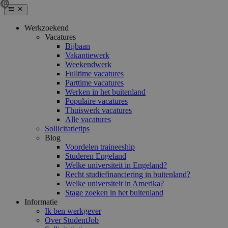
Werkzoekend
Vacatures
Bijbaan
Vakantiewerk
Weekendwerk
Fulltime vacatures
Parttime vacatures
Werken in het buitenland
Populaire vacatures
Thuiswerk vacatures
Alle vacatures
Sollicitatietips
Blog
Voordelen traineeship
Studeren Engeland
Welke universiteit in Engeland?
Recht studiefinanciering in buitenland?
Welke universiteit in Amerika?
Stage zoeken in het buitenland
Informatie
Ik ben werkgever
Over StudentJob