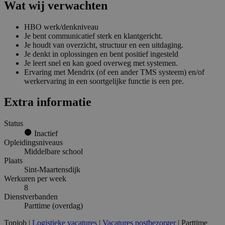
Wat wij verwachten
HBO werk/denkniveau
Je bent communicatief sterk en klantgericht.
Je houdt van overzicht, structuur en een uitdaging.
Je denkt in oplossingen en bent positief ingesteld
Je leert snel en kan goed overweg met systemen.
Ervaring met Mendrix (of een ander TMS systeem) en/of
werkervaring in een soortgelijke functie is een pre.
Extra informatie
Status
Inactief
Opleidingsniveaus
Middelbare school
Plaats
Sint-Maartensdijk
Werkuren per week
8
Dienstverbanden
Parttime (overdag)
Topjob
|
Logistieke vacatures
|
Vacatures postbezorger
| Parttime