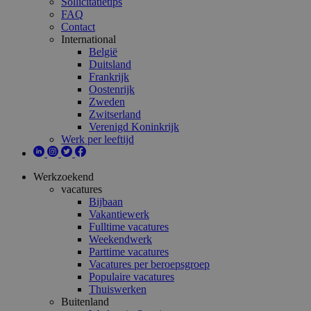
Sollicitatietips
FAQ
Contact
International
België
Duitsland
Frankrijk
Oostenrijk
Zweden
Zwitserland
Verenigd Koninkrijk
Werk per leeftijd
Werkzoekend
vacatures
Bijbaan
Vakantiewerk
Fulltime vacatures
Weekendwerk
Parttime vacatures
Vacatures per beroepsgroep
Populaire vacatures
Thuiswerken
Buitenland