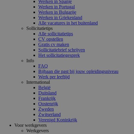
Werken in Spanje
Werken in Portugal
Werken in Bulgarije
Werken in Griekenland
Alle vacatures in het buitenland
Sollicitatietips
Alle sollicitatietips
CV opstellen
Gratis cv maken
Sollicitatiebrief schrijven
Het sollicitatiegesprek
Info
FAQ
Bijbaan die past bij jouw opleidingsniveau
Werk per leeftijd
International
België
Duitsland
Frankrijk
Oostenrijk
Zweden
Zwitserland
Verenigd Koninkrijk
Voor werkgevers
Werkgevers