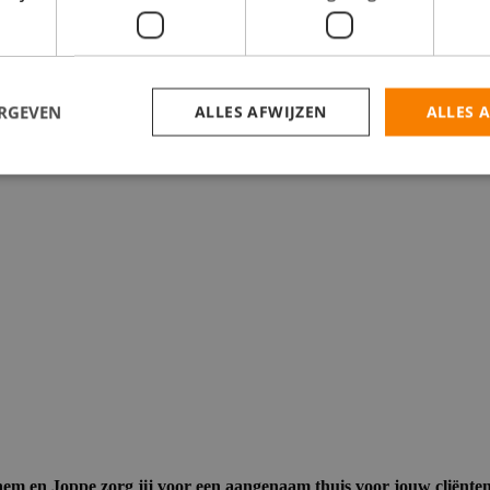
ERGEVEN
ALLES AFWIJZEN
ALLES 
Barchem, Joppe.Uren: Tussen 12 - 20 per week
 en Joppe zorg jij voor een aangenaam thuis voor jouw cliënten. J