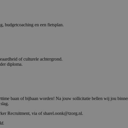
ng, budgetcoaching en een fietsplan.
geaardheid of culturele achtergrond.
nder diploma.
time baan of bijbaan worden! Na jouw sollicitatie bellen wij jou binne
 slag.
ker Recruitment, via of sharel.oonk@tzorg.nl.
ld.