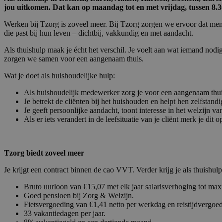
jou uitkomen. Dat kan op maandag tot en met vrijdag, tussen 8.30
Werken bij Tzorg is zoveel meer. Bij Tzorg zorgen we ervoor dat men
die past bij hun leven – dichtbij, vakkundig en met aandacht.
Als thuishulp maak je écht het verschil. Je voelt aan wat iemand nod
zorgen we samen voor een aangenaam thuis.
Wat je doet als huishoudelijke hulp:
Als huishoudelijk medewerker zorg je voor een aangenaam thu
Je betrekt de cliënten bij het huishouden en helpt hen zelfstandi
Je geeft persoonlijke aandacht, toont interesse in het welzijn 
Als er iets verandert in de leefsituatie van je cliënt merk je d
Tzorg biedt zoveel meer
Je krijgt een contract binnen de cao VVT. Verder krijg je als thuishulp
Bruto uurloon van €15,07 met elk jaar salarisverhoging tot max
Goed pensioen bij Zorg & Welzijn.
Fietsvergoeding van €1,41 netto per werkdag en reistijdvergoed
33 vakantiedagen per jaar.