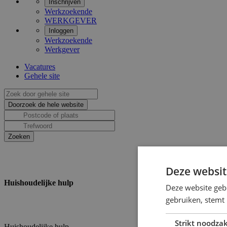
Inschrijven
Werkzoekende
WERKGEVER
Inloggen
Werkzoekende
Werkgever
Vacatures
Gehele site
Deze websit
Huishoudelijke hulp
Deze website geb
gebruiken, stemt
Strikt noodzak
Huishoudelijke hulp