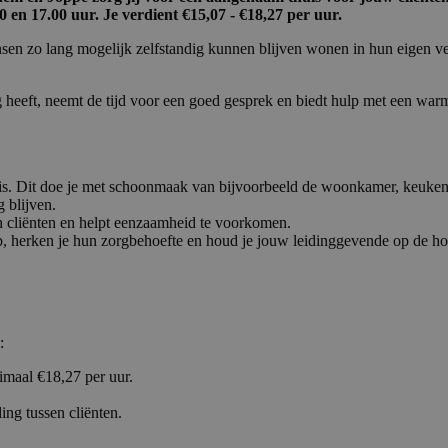
 en 17.00 uur. Je verdient €15,07 - €18,27 per uur.
sen zo lang mogelijk zelfstandig kunnen blijven wonen in hun eigen v
ig heeft, neemt de tijd voor een goed gesprek en biedt hulp met een wa
is. Dit doe je met schoonmaak van bijvoorbeeld de woonkamer, keuke
g blijven.
van cliënten en helpt eenzaamheid te voorkomen.
it op, herken je hun zorgbehoefte en houd je jouw leidinggevende op de h
:
imaal €18,27 per uur.
ing tussen cliënten.