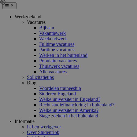
Werkzoekend
Vacatures
Bijbaan
Vakantiewerk
Weekendwerk
Fulltime vacatures
Parttime vacatures
Werken in het buitenland
Populaire vacatures
Thuiswerk vacatures
Alle vacatures
Sollicitatietips
Blog
Voordelen traineeship
Studeren Engeland
Welke universiteit in Engeland?
Recht studiefinanciering in buitenland?
Welke universiteit in Amerika?
Stage zoeken in het buitenland
Informatie
Ik ben werkgever
Over StudentJob