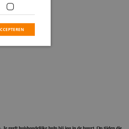
ACCEPTEREN
e geeft huishoudelijke hulp bij jou in de buurt. Op tijden die