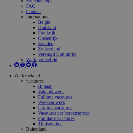
Sollicitatietips
FAQ
Contact
International
België
Duitsland
Frankrijk
Oostenrijk
Zweden
Zwitserland
Verenigd Koninkrijk
Werk per leeftijd
Werkzoekend
vacatures
Bijbaan
Vakantiewerk
Fulltime vacatures
Weekendwerk
Parttime vacatures
Vacatures per beroepsgroep
Populaire vacatures
Thuiswerken
Buitenland