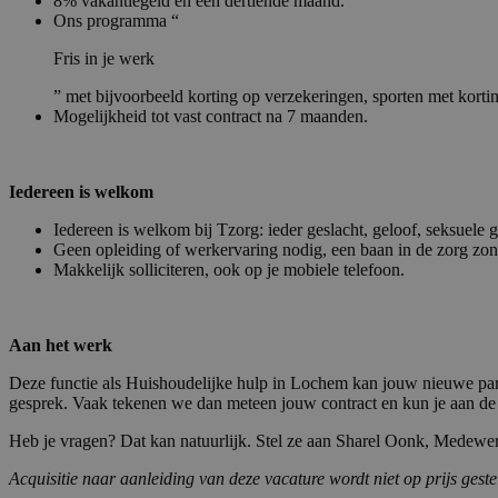
8% vakantiegeld en een dertiende maand.
Ons programma “
Fris in je werk
” met bijvoorbeeld korting op verzekeringen, sporten met korti
Mogelijkheid tot vast contract na 7 maanden.
Iedereen is welkom
Iedereen is welkom bij Tzorg: ieder geslacht, geloof, seksuele 
Geen opleiding of werkervaring nodig, een baan in de zorg zo
Makkelijk solliciteren, ook op je mobiele telefoon.
Aan het werk
Deze functie als Huishoudelijke hulp in Lochem kan jouw nieuwe part
gesprek. Vaak tekenen we dan meteen jouw contract en kun je aan de
Heb je vragen? Dat kan natuurlijk. Stel ze aan Sharel Oonk, Medewer
Acquisitie naar aanleiding van deze vacature wordt niet op prijs geste