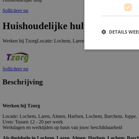
Solliciteer nu
Huishoudelijke hulp
DETAILS WE
Werken bij TzorgLocatie: Lochem, Laren, Almen, Harfsen, Lochem, 
Solliciteer nu
Beschrijving
Werken bij Tzorg
Locatie: Lochem, Laren, Almen, Harfsen, Lochem, Barchem, Joppe.
Uren: Tussen 12 - 20 per week
Werkdagen en werktijden op basis van jouw beschikbaarheid
Als thuishulp in Lochem, Laren, Almen, Harfsen, Lochem, Barchem