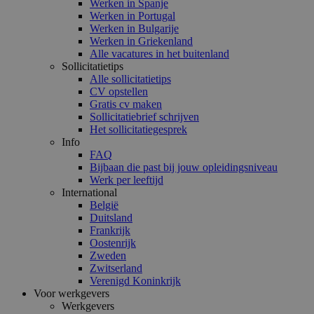
Werken in Spanje
Werken in Portugal
Werken in Bulgarije
Werken in Griekenland
Alle vacatures in het buitenland
Sollicitatietips
Alle sollicitatietips
CV opstellen
Gratis cv maken
Sollicitatiebrief schrijven
Het sollicitatiegesprek
Info
FAQ
Bijbaan die past bij jouw opleidingsniveau
Werk per leeftijd
International
België
Duitsland
Frankrijk
Oostenrijk
Zweden
Zwitserland
Verenigd Koninkrijk
Voor werkgevers
Werkgevers