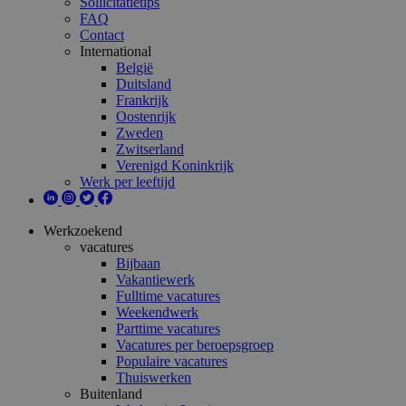
Sollicitatietips
FAQ
Contact
International
België
Duitsland
Frankrijk
Oostenrijk
Zweden
Zwitserland
Verenigd Koninkrijk
Werk per leeftijd
Werkzoekend
vacatures
Bijbaan
Vakantiewerk
Fulltime vacatures
Weekendwerk
Parttime vacatures
Vacatures per beroepsgroep
Populaire vacatures
Thuiswerken
Buitenland