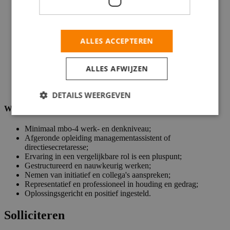
Directe impact op bedrijfsstrategie;
Afwisselende taken in een hecht team;
Persoonlijke coaching en begeleiding;
ALLES ACCEPTEREN
Ruim opleidingsbudget voor jouw groei;
Aantrekkelijk salaris tussen de €2700,- en €3500 obv van
ervaring;
ALLES AFWIJZEN
Minimaal 30 vakantiedagen (bij fulltime);
Winstdelingsregeling en internetvergoeding;
Uitstekende reiskostenvergoeding of NS-kaart.
DETAILS WEERGEVEN
Wat wij vragen
Minimaal mbo-4 werk- en denkniveau;
Afgeronde opleiding managementassistent of
directiesecretaresse;
Ervaring in een vergelijkbare rol is een pluspunt;
Gestructureerd en nauwkeurig werken;
Nemen van initiatief en collega's aanspreken;
Representatief en professioneel in houding en gedrag;
Oplossingsgericht en positief ingesteld.
Solliciteren