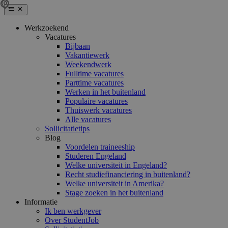
Werkzoekend
Vacatures
Bijbaan
Vakantiewerk
Weekendwerk
Fulltime vacatures
Parttime vacatures
Werken in het buitenland
Populaire vacatures
Thuiswerk vacatures
Alle vacatures
Sollicitatietips
Blog
Voordelen traineeship
Studeren Engeland
Welke universiteit in Engeland?
Recht studiefinanciering in buitenland?
Welke universiteit in Amerika?
Stage zoeken in het buitenland
Informatie
Ik ben werkgever
Over StudentJob