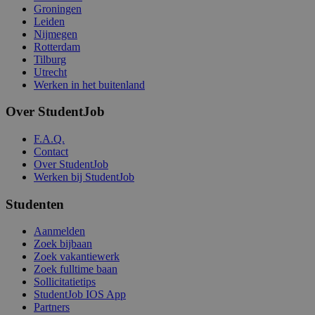
Groningen
Leiden
Nijmegen
Rotterdam
Tilburg
Utrecht
Werken in het buitenland
Over StudentJob
F.A.Q.
Contact
Over StudentJob
Werken bij StudentJob
Studenten
Aanmelden
Zoek bijbaan
Zoek vakantiewerk
Zoek fulltime baan
Sollicitatietips
StudentJob IOS App
Partners