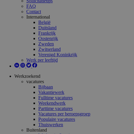
Sollicitatietips
FAQ
Contact
International
België
Duitsland
Frankrijk
Oostenrijk
Zweden
Zwitserland
Verenigd Koninkrijk
Werk per leeftijd
Werkzoekend
vacatures
Bijbaan
Vakantiewerk
Fulltime vacatures
Weekendwerk
Parttime vacatures
Vacatures per beroepsgroep
Populaire vacatures
Thuiswerken
Buitenland