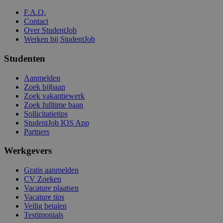
F.A.Q.
Contact
Over StudentJob
Werken bij StudentJob
Studenten
Aanmelden
Zoek bijbaan
Zoek vakantiewerk
Zoek fulltime baan
Sollicitatietips
StudentJob IOS App
Partners
Werkgevers
Gratis aanmelden
CV Zoeken
Vacature plaatsen
Vacature tips
Veilig betalen
Testimonials