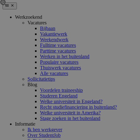
Werkzoekend
Vacatures
Bijbaan
Vakantiewerk
Weekendwerk
Fulltime vacatures
Parttime vacatures
Werken in het buitenland
Populaire vacatures
Thuiswerk vacatures
Alle vacatures
Sollicitatietips
Blog
Voordelen traineeship
Studeren Engeland
Welke universiteit in Engeland?
Recht studiefinanciering in buitenland?
Welke universiteit in Amerika?
Stage zoeken in het buitenland
Informatie
Ik ben werkgever
Over StudentJob