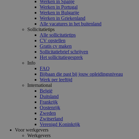
Werken in Spanje
Werken in Portugal
Werken in Bulgarije
Werken in Griekenland
Alle vacatures in het buitenland
Sollicitatietips
Alle sollicitatietips
CV opstellen
Gratis cv maken
Sollicitatiebrief schrijven
Het sollicitatiegesprek
Info
FAQ
Bijbaan die past bij jouw opleidingsniveau
Werk per leeftijd
International
België
Duitsland
Frankrijk
Oostenrijk
Zweden
Zwitserland
Verenigd Koninkrijk
Voor werkgevers
Werkgevers