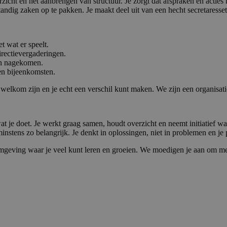
rzicht en het aanbrengen van structuur. Je zorgt dat afspraken en act
lfstandig zaken op te pakken. Je maakt deel uit van een hecht secretare
 wat er speelt.
rectievergaderingen.
en nagekomen.
en bijeenkomsten.
welkom zijn en je echt een verschil kunt maken. We zijn een organisatie
at je doet. Je werkt graag samen, houdt overzicht en neemt initiatief 
nstens zo belangrijk. Je denkt in oplossingen, niet in problemen en je 
mgeving waar je veel kunt leren en groeien. We moedigen je aan om mee 