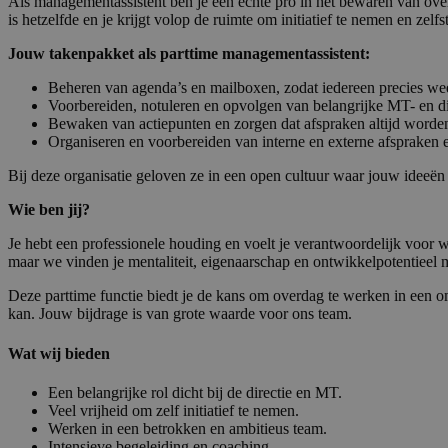
Als managementassistent ben je een echte pro in het bewaren van ove
is hetzelfde en je krijgt volop de ruimte om initiatief te nemen en ze
Jouw takenpakket als parttime managementassistent:
Beheren van agenda’s en mailboxen, zodat iedereen precies weet
Voorbereiden, notuleren en opvolgen van belangrijke MT- en di
Bewaken van actiepunten en zorgen dat afspraken altijd word
Organiseren en voorbereiden van interne en externe afspraken 
Bij deze organisatie geloven ze in een open cultuur waar jouw ideeën 
Wie ben jij?
Je hebt een professionele houding en voelt je verantwoordelijk voor w
maar we vinden je mentaliteit, eigenaarschap en ontwikkelpotentieel mi
Deze parttime functie biedt je de kans om overdag te werken in een o
kan. Jouw bijdrage is van grote waarde voor ons team.
Wat wij bieden
Een belangrijke rol dicht bij de directie en MT.
Veel vrijheid om zelf initiatief te nemen.
Werken in een betrokken en ambitieus team.
Intensieve begeleiding en coaching.