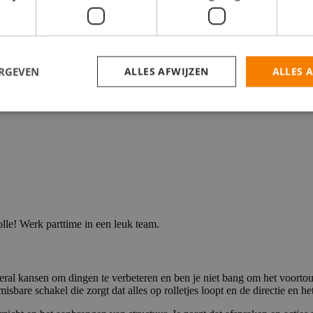
n Zwolle
ERGEVEN
ALLES AFWIJZEN
ALLES 
lle! Werk parttime in een leuk team.
 overal kansen om dingen te verbeteren en ben je niet bang om het voort
misbare schakel die zorgt dat alles op rolletjes loopt en de directie en