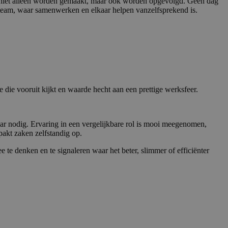
ies niet alleen worden gemaakt, maar ook worden opgevolgd. Geen dag
sseteam, waar samenwerken en elkaar helpen vanzelfsprekend is.
 die vooruit kijkt en waarde hecht aan een prettige werksfeer.
waar nodig. Ervaring in een vergelijkbare rol is mooi meegenomen,
pakt zaken zelfstandig op.
te denken en te signaleren waar het beter, slimmer of efficiënter