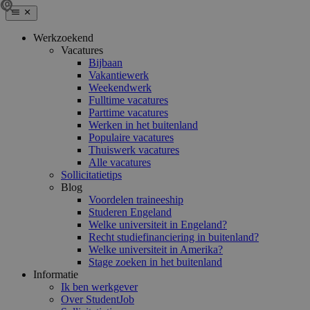
Werkzoekend
Vacatures
Bijbaan
Vakantiewerk
Weekendwerk
Fulltime vacatures
Parttime vacatures
Werken in het buitenland
Populaire vacatures
Thuiswerk vacatures
Alle vacatures
Sollicitatietips
Blog
Voordelen traineeship
Studeren Engeland
Welke universiteit in Engeland?
Recht studiefinanciering in buitenland?
Welke universiteit in Amerika?
Stage zoeken in het buitenland
Informatie
Ik ben werkgever
Over StudentJob