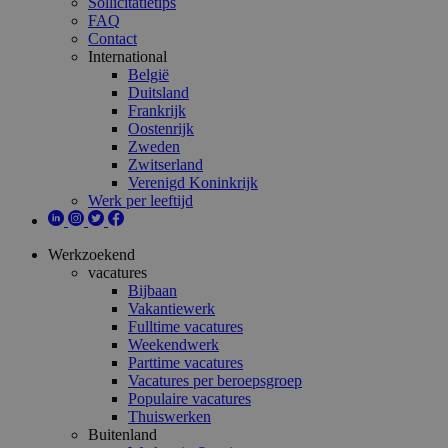
Sollicitatietips
FAQ
Contact
International
België
Duitsland
Frankrijk
Oostenrijk
Zweden
Zwitserland
Verenigd Koninkrijk
Werk per leeftijd
Werkzoekend
vacatures
Bijbaan
Vakantiewerk
Fulltime vacatures
Weekendwerk
Parttime vacatures
Vacatures per beroepsgroep
Populaire vacatures
Thuiswerken
Buitenland