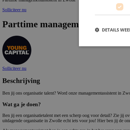
Solliciteer nu
Parttime managementassistent i
DETAILS WE
Solliciteer nu
Beschrijving
Ben jij ons organisatie talent? Word onze managementassistent in Zwo
Wat ga je doen?
Ben jij een organisatietalent met een scherp oog voor detail? Zie jij
uitdagende organisatie in Zwolle echt iets voor jou! Hier ben jij de on