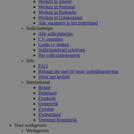
Werken in Spanje
Werken in Portugal
Werken in Bulgarije
Werken in Griekenland
Alle vacatures in het buitenland
Sollicitatietips
Alle sollicitatietips
CV opstellen
Gratis cv maken
Sollicitatiebrief schrijven
Het sollicitatiegesprek
Info
FAQ
Bijbaan die past bij jouw opleidingsniveau
Werk per leeftijd
International
België
Duitsland
Frankrijk
Oostenrijk
Zweden
Zwitserland
Verenigd Koninkrijk
Voor werkgevers
Werkgevers