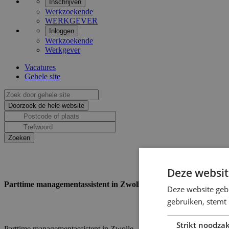
Inschrijven
Werkzoekende
WERKGEVER
Inloggen
Werkzoekende
Werkgever
Vacatures
Gehele site
Deze websit
Parttime managementassistent in Zwolle
Deze website geb
gebruiken, stemt
Strikt noodzak
Parttime managementassistent in Zwolle