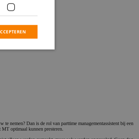
ACCEPTEREN
ouw te nemen? Dan is de rol van parttime managementassistent bij een
 het MT optimaal kunnen presteren.