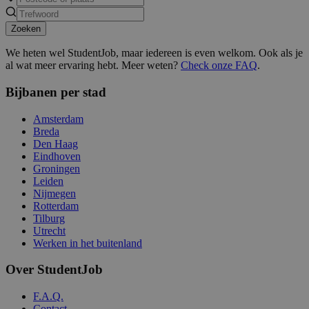
Zoeken
We heten wel StudentJob, maar iedereen is even welkom. Ook als je
al wat meer ervaring hebt. Meer weten?
Check onze FAQ
.
Bijbanen per stad
Amsterdam
Breda
Den Haag
Eindhoven
Groningen
Leiden
Nijmegen
Rotterdam
Tilburg
Utrecht
Werken in het buitenland
Over StudentJob
F.A.Q.
Contact