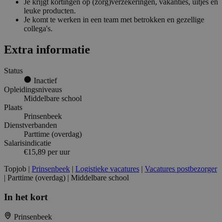
Je krijgt kortingen op (zorg)verzekeringen, vakanties, uitjes en
leuke producten.
Je komt te werken in een team met betrokken en gezellige
collega's.
Extra informatie
Status
Inactief
Opleidingsniveaus
Middelbare school
Plaats
Prinsenbeek
Dienstverbanden
Parttime (overdag)
Salarisindicatie
€15,89 per uur
Topjob
|
Prinsenbeek
|
Logistieke vacatures
|
Vacatures postbezorger
| Parttime (overdag) | Middelbare school
In het kort
Prinsenbeek