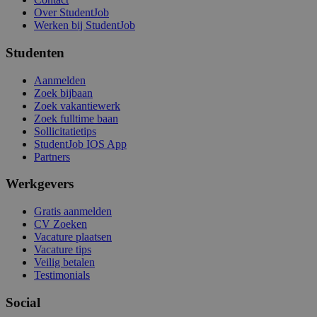
Over StudentJob
Werken bij StudentJob
Studenten
Aanmelden
Zoek bijbaan
Zoek vakantiewerk
Zoek fulltime baan
Sollicitatietips
StudentJob IOS App
Partners
Werkgevers
Gratis aanmelden
CV Zoeken
Vacature plaatsen
Vacature tips
Veilig betalen
Testimonials
Social