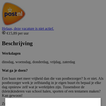
Helaas, deze vacature is niet actief.
€15,89 per uur
Beschrijving
Werkdagen
dinsdag, woensdag, donderdag, vrijdag, zaterdag
Wat ga je doen?
Een baan met meer vrijheid dan die van postbezorger? Is er niet. Als
postbezorger werk je zelfstandig in je eigen buurt én bepaal je elke
dag opnieuw zelf wat je werktijden zijn. Tussendoor de
(klein)kinderen van school halen, sporten of een tentamen maken?
Kan gewoon!
Zo ziet je werkdag als postbezorger eruit: