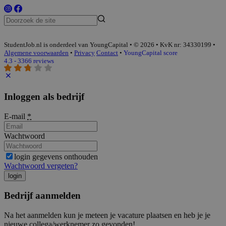
StudentJob.nl is onderdeel van YoungCapital • © 2026 • KvK nr: 34330199 •
Algemene voorwaarden
•
Privacy
Contact
•
YoungCapital score
4.3 - 3366 reviews
Inloggen als bedrijf
E-mail
*
Wachtwoord
login gegevens onthouden
Wachtwoord vergeten?
login
Bedrijf aanmelden
Na het aanmelden kun je meteen je vacature plaatsen en heb je je
nieuwe collega/werknemer zo gevonden!