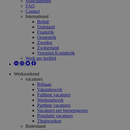
Sollicitatietips
FAQ
Contact
International
België
Duitsland
Frankrijk
Oostenrijk
Zweden
Zwitserland
Verenigd Koninkrijk
Werk per leeftijd
Werkzoekend
vacatures
Bijbaan
Vakantiewerk
Fulltime vacatures
Weekendwerk
Parttime vacatures
Vacatures per beroepsgroep
Populaire vacatures
Thuiswerken
Buitenland