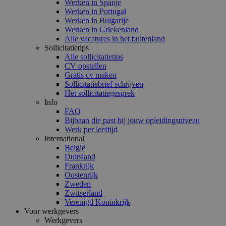
Werken in Spanje
Werken in Portugal
Werken in Bulgarije
Werken in Griekenland
Alle vacatures in het buitenland
Sollicitatietips
Alle sollicitatietips
CV opstellen
Gratis cv maken
Sollicitatiebrief schrijven
Het sollicitatiegesprek
Info
FAQ
Bijbaan die past bij jouw opleidingsniveau
Werk per leeftijd
International
België
Duitsland
Frankrijk
Oostenrijk
Zweden
Zwitserland
Verenigd Koninkrijk
Voor werkgevers
Werkgevers