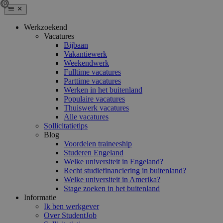
Werkzoekend
Vacatures
Bijbaan
Vakantiewerk
Weekendwerk
Fulltime vacatures
Parttime vacatures
Werken in het buitenland
Populaire vacatures
Thuiswerk vacatures
Alle vacatures
Sollicitatietips
Blog
Voordelen traineeship
Studeren Engeland
Welke universiteit in Engeland?
Recht studiefinanciering in buitenland?
Welke universiteit in Amerika?
Stage zoeken in het buitenland
Informatie
Ik ben werkgever
Over StudentJob