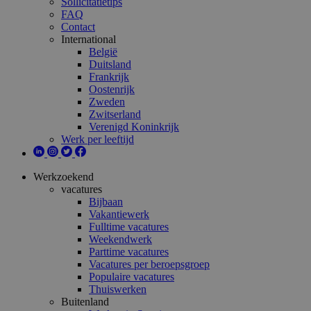
Sollicitatietips
FAQ
Contact
International
België
Duitsland
Frankrijk
Oostenrijk
Zweden
Zwitserland
Verenigd Koninkrijk
Werk per leeftijd
Werkzoekend
vacatures
Bijbaan
Vakantiewerk
Fulltime vacatures
Weekendwerk
Parttime vacatures
Vacatures per beroepsgroep
Populaire vacatures
Thuiswerken
Buitenland