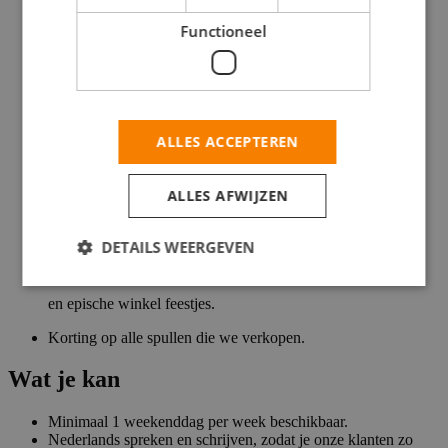
Groeimogelijkheden, bijvoorbeeld naar Senior
Functioneel
Winkelmedewerker of Teamleider.
Een fulltime baan of bijbaan die voelt als een feestje met de
leukste verkopers van Nederland.
Elk jaar
ALLES ACCEPTEREN
strijd
je met je winkelteam om de eretitel ‘Beste Coolblue-winkel
ALLES AFWIJZEN
van Nederland’.
Ongekend goede werksfeer. Met toffe teamuitjes, zoals
DETAILS WEERGEVEN
Mudmasters
en epische winkel feestjes.
Korting op alle spullen die we verkopen.
Wat je kan
Minimaal 1 weekenddag per week beschikbaar.
Nederlands spreken en schrijven, zodat je onze klanten zo