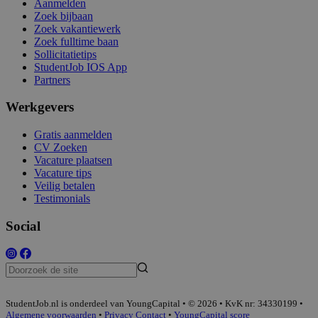
Aanmelden
Zoek bijbaan
Zoek vakantiewerk
Zoek fulltime baan
Sollicitatietips
StudentJob IOS App
Partners
Werkgevers
Gratis aanmelden
CV Zoeken
Vacature plaatsen
Vacature tips
Veilig betalen
Testimonials
Social
StudentJob.nl is onderdeel van YoungCapital • © 2026 • KvK nr: 34330199 •
Algemene voorwaarden
•
Privacy
Contact
•
YoungCapital score