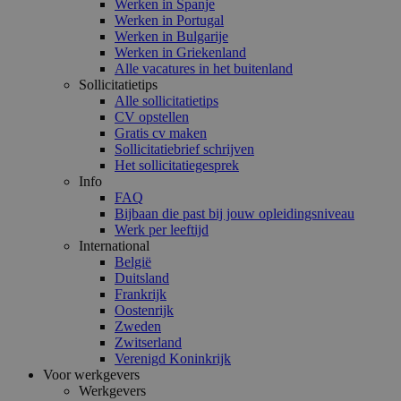
Werken in Spanje
Werken in Portugal
Werken in Bulgarije
Werken in Griekenland
Alle vacatures in het buitenland
Sollicitatietips
Alle sollicitatietips
CV opstellen
Gratis cv maken
Sollicitatiebrief schrijven
Het sollicitatiegesprek
Info
FAQ
Bijbaan die past bij jouw opleidingsniveau
Werk per leeftijd
International
België
Duitsland
Frankrijk
Oostenrijk
Zweden
Zwitserland
Verenigd Koninkrijk
Voor werkgevers
Werkgevers