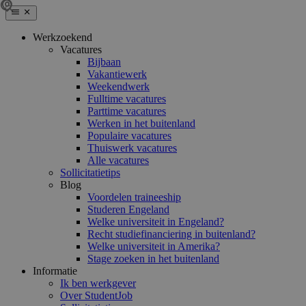
Werkzoekend
Vacatures
Bijbaan
Vakantiewerk
Weekendwerk
Fulltime vacatures
Parttime vacatures
Werken in het buitenland
Populaire vacatures
Thuiswerk vacatures
Alle vacatures
Sollicitatietips
Blog
Voordelen traineeship
Studeren Engeland
Welke universiteit in Engeland?
Recht studiefinanciering in buitenland?
Welke universiteit in Amerika?
Stage zoeken in het buitenland
Informatie
Ik ben werkgever
Over StudentJob