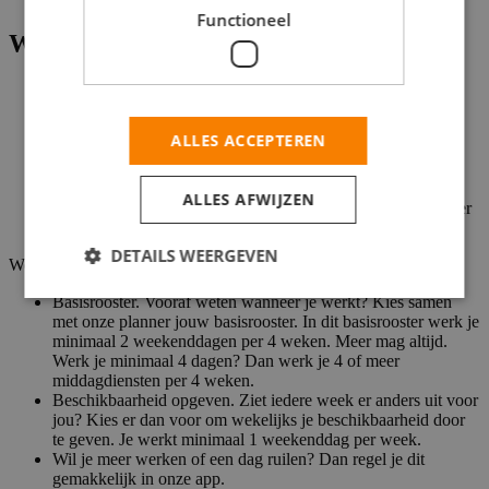
Functioneel
Wat je kan
Je spreekt en begrijpt de Nederlandse taal goed, want onze
klanten houden van een praatje.
Een Verklaring Omtrent Gedrag aanleveren. Dit wordt door
ALLES ACCEPTEREN
ons vergoed. Ook checken we alle kandidaten in het FAD
register.
Je bent minimaal 18 jaar oud en in het bezit van een
ALLES AFWIJZEN
schakelrijbewijs B wat geldig is in de Europese Unie, zonder
strafpunten.
DETAILS WEERGEVEN
Werken volgens dit rooster:
Basisrooster. Vooraf weten wanneer je werkt? Kies samen
met onze planner jouw basisrooster. In dit basisrooster werk je
minimaal 2 weekenddagen per 4 weken. Meer mag altijd.
Werk je minimaal 4 dagen? Dan werk je 4 of meer
middagdiensten per 4 weken.
Beschikbaarheid opgeven. Ziet iedere week er anders uit voor
jou? Kies er dan voor om wekelijks je beschikbaarheid door
te geven. Je werkt minimaal 1 weekenddag per week.
Wil je meer werken of een dag ruilen? Dan regel je dit
gemakkelijk in onze app.