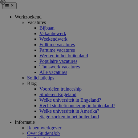
Werkzoekend
Vacatures
Bijbaan
Vakantiewerk
Weekendwerk
Fulltime vacatures
Parttime vacatures
Werken in het buitenland
Populaire vacatures
Thuiswerk vacatures
Alle vacatures
Sollicitatietips
Blog
Voordelen traineeship
Studeren Engeland
Welke universiteit in Engeland?
Recht studiefinanciering in buitenland?
Welke universiteit in Amerika?
Stage zoeken in het buitenland
Informatie
Ik ben werkgever
Over StudentJob