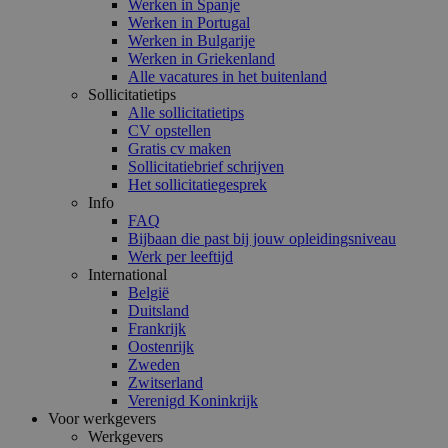
Werken in Spanje
Werken in Portugal
Werken in Bulgarije
Werken in Griekenland
Alle vacatures in het buitenland
Sollicitatietips
Alle sollicitatietips
CV opstellen
Gratis cv maken
Sollicitatiebrief schrijven
Het sollicitatiegesprek
Info
FAQ
Bijbaan die past bij jouw opleidingsniveau
Werk per leeftijd
International
België
Duitsland
Frankrijk
Oostenrijk
Zweden
Zwitserland
Verenigd Koninkrijk
Voor werkgevers
Werkgevers