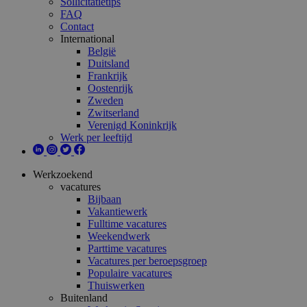
Sollicitatietips
FAQ
Contact
International
België
Duitsland
Frankrijk
Oostenrijk
Zweden
Zwitserland
Verenigd Koninkrijk
Werk per leeftijd
Werkzoekend
vacatures
Bijbaan
Vakantiewerk
Fulltime vacatures
Weekendwerk
Parttime vacatures
Vacatures per beroepsgroep
Populaire vacatures
Thuiswerken
Buitenland