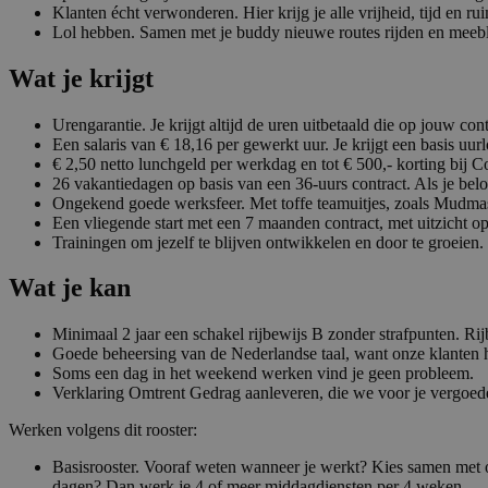
Klanten écht verwonderen. Hier krijg je alle vrijheid, tijd en ru
Lol hebben. Samen met je buddy nieuwe routes rijden en meeblè
Wat je krijgt
Urengarantie. Je krijgt altijd de uren uitbetaald die op jouw cont
Een salaris van € 18,16 per gewerkt uur. Je krijgt een basis uur
€ 2,50 netto lunchgeld per werkdag en tot € 500,- korting bij C
26 vakantiedagen op basis van een 36-uurs contract. Als je belo
Ongekend goede werksfeer. Met toffe teamuitjes, zoals Mudmas
Een vliegende start met een 7 maanden contract, met uitzicht op
Trainingen om jezelf te blijven ontwikkelen en door te groeien.
Wat je kan
Minimaal 2 jaar een schakel rijbewijs B zonder strafpunten. Rijb
Goede beheersing van de Nederlandse taal, want onze klanten 
Soms een dag in het weekend werken vind je geen probleem.
Verklaring Omtrent Gedrag aanleveren, die we voor je vergoed
Werken volgens dit rooster:
Basisrooster. Vooraf weten wanneer je werkt? Kies samen met o
dagen? Dan werk je 4 of meer middagdiensten per 4 weken.