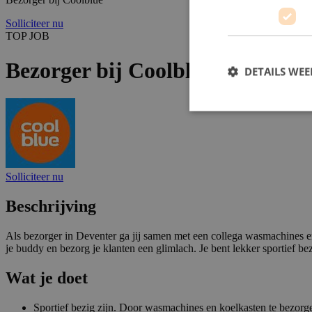
Solliciteer nu
TOP JOB
Bezorger bij Coolblue
DETAILS WE
Solliciteer nu
Beschrijving
Als bezorger in Deventer ga jij samen met een collega wasmachines en 
je buddy en bezorg je klanten een glimlach. Je bent lekker sportief be
Wat je doet
Sportief bezig zijn. Door wasmachines en koelkasten te bezorgen