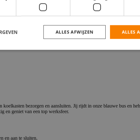
ERGEVEN
ALLES AFWIJZEN
ALLES 
koelkasten bezorgen en aansluiten. Jij rijdt in onze blauwe bus en heb
zig en geniet van een top werksfeer.
 en aan te sluiten.