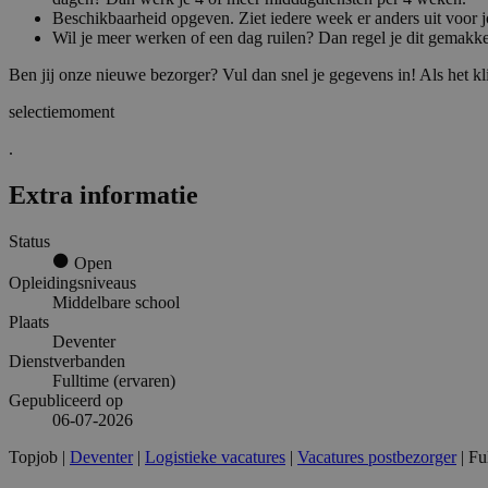
Beschikbaarheid opgeven. Ziet iedere week er anders uit voor 
Wil je meer werken of een dag ruilen? Dan regel je dit gemakke
Ben jij onze nieuwe bezorger? Vul dan snel je gegevens in! Als het kl
selectiemoment
.
Extra informatie
Status
Open
Opleidingsniveaus
Middelbare school
Plaats
Deventer
Dienstverbanden
Fulltime (ervaren)
Gepubliceerd op
06-07-2026
Topjob
|
Deventer
|
Logistieke vacatures
|
Vacatures postbezorger
| Fu