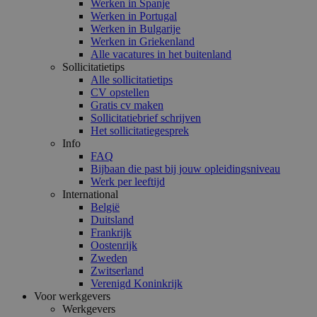
Werken in Spanje
Werken in Portugal
Werken in Bulgarije
Werken in Griekenland
Alle vacatures in het buitenland
Sollicitatietips
Alle sollicitatietips
CV opstellen
Gratis cv maken
Sollicitatiebrief schrijven
Het sollicitatiegesprek
Info
FAQ
Bijbaan die past bij jouw opleidingsniveau
Werk per leeftijd
International
België
Duitsland
Frankrijk
Oostenrijk
Zweden
Zwitserland
Verenigd Koninkrijk
Voor werkgevers
Werkgevers