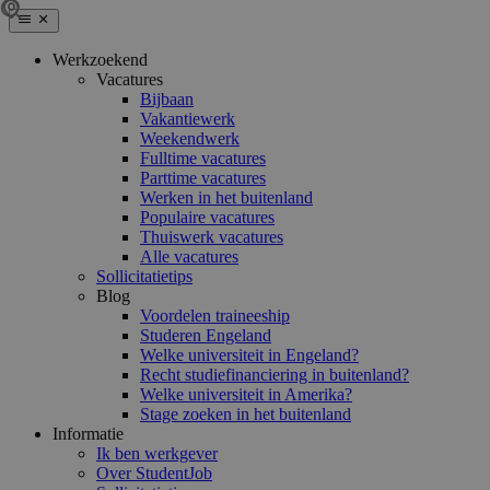
Werkzoekend
Vacatures
Bijbaan
Vakantiewerk
Weekendwerk
Fulltime vacatures
Parttime vacatures
Werken in het buitenland
Populaire vacatures
Thuiswerk vacatures
Alle vacatures
Sollicitatietips
Blog
Voordelen traineeship
Studeren Engeland
Welke universiteit in Engeland?
Recht studiefinanciering in buitenland?
Welke universiteit in Amerika?
Stage zoeken in het buitenland
Informatie
Ik ben werkgever
Over StudentJob