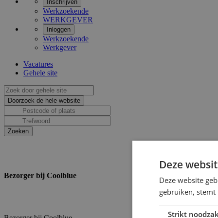
Inschrijven
Werkzoekende
WERKGEVER
Inloggen
Werkzoekende
Werkgever
Vacatures
Gehele site
Deze websit
Bezorger bij Coolblue
Deze website geb
gebruiken, stemt
Strikt noodzak
Bezorger bij Coolblue