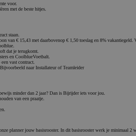
imte voor.
ren met de beste hitjes.
ract staan.
loon van € 15,43 met daarbovenop € 1,50 toeslag en 8% vakantiegeld. Vak
oolblue.
oft dat je terugkomt.
ters en CoolblueVoetbalt.
 een vast contract.
 Bijvoorbeeld naar Installateur of Teamleider
ewijs minder dan 2 jaar? Dan is Bijrijder iets voor jou.
houden van een praatje.
en.
nze planner jouw basisrooster. In dit basisrooster werk je minimaal 