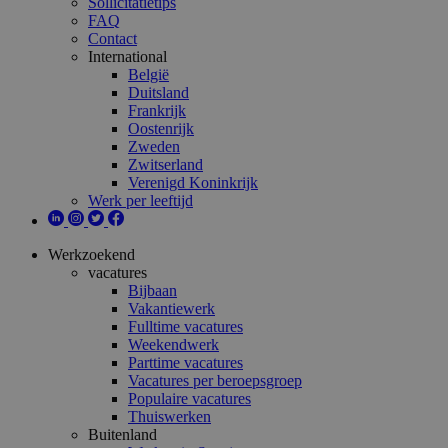
Sollicitatietips
FAQ
Contact
International
België
Duitsland
Frankrijk
Oostenrijk
Zweden
Zwitserland
Verenigd Koninkrijk
Werk per leeftijd
Werkzoekend
vacatures
Bijbaan
Vakantiewerk
Fulltime vacatures
Weekendwerk
Parttime vacatures
Vacatures per beroepsgroep
Populaire vacatures
Thuiswerken
Buitenland