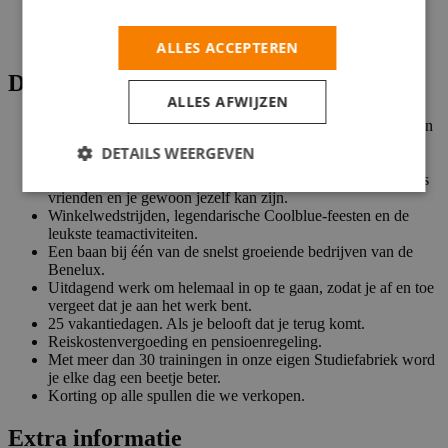
Feeling voor elektronica.
Een inspiratie en motivator voor je team om elke dag een
beetje beter te worden.
ALLES ACCEPTEREN
Dit zoek jij verder in een baan
ALLES AFWIJZEN
Op basis van een 40-urige werkweek ligt je bruto maandloon
tussen de €3.513 en €4.198,- afhankelijk van je kennis en
DETAILS WEERGEVEN
ervaring.
Ongekend goede werksfeer. Waar we met elkaar omgaan als
vrienden en je gewoon jezelf kan zijn.
Winkelwedstrijden, legendarische Coolblue-feesten en de
leukste teamactiviteiten.
Een baan bij één van de snelst groeiende bedrijven van de
Benelux.
Uitdagend werk om helemaal in op te gaan, zodat je af en toe
vergeet dat je aan het werk bent.
25 vakantiedagen. Als je belooft dat je terug komt.
Reiskostenvergoeding en pensioenregeling.
Met meer dan 30 trainingen in onze eigen Studiefabriek word
je elke dag een beetje beter.
Korting op alle spullen die we verkopen.
Extra informatie