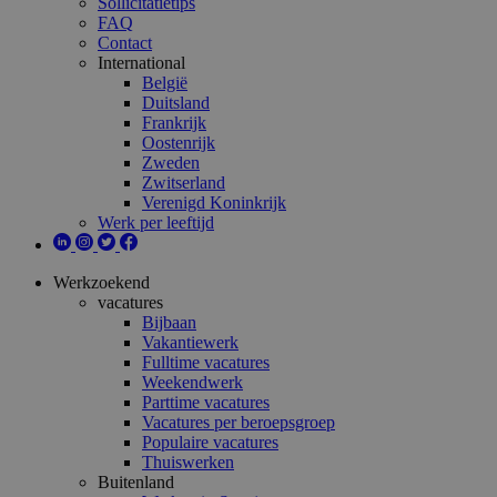
Sollicitatietips
FAQ
Contact
International
België
Duitsland
Frankrijk
Oostenrijk
Zweden
Zwitserland
Verenigd Koninkrijk
Werk per leeftijd
Werkzoekend
vacatures
Bijbaan
Vakantiewerk
Fulltime vacatures
Weekendwerk
Parttime vacatures
Vacatures per beroepsgroep
Populaire vacatures
Thuiswerken
Buitenland