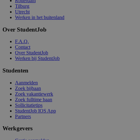
Rotterdam
Tilburg
Utrecht
Werken in het buitenland
Over StudentJob
F.A.Q.
Contact
Over StudentJob
Werken bij StudentJob
Studenten
Aanmelden
Zoek bijbaan
Zoek vakantiewerk
Zoek fulltime baan
Sollicitatietips
StudentJob IOS App
Partners
Werkgevers