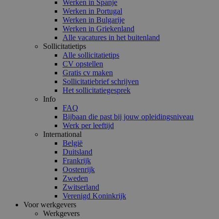
Werken in Spanje
Werken in Portugal
Werken in Bulgarije
Werken in Griekenland
Alle vacatures in het buitenland
Sollicitatietips
Alle sollicitatietips
CV opstellen
Gratis cv maken
Sollicitatiebrief schrijven
Het sollicitatiegesprek
Info
FAQ
Bijbaan die past bij jouw opleidingsniveau
Werk per leeftijd
International
België
Duitsland
Frankrijk
Oostenrijk
Zweden
Zwitserland
Verenigd Koninkrijk
Voor werkgevers
Werkgevers