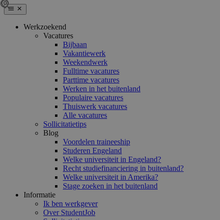
Werkzoekend
Vacatures
Bijbaan
Vakantiewerk
Weekendwerk
Fulltime vacatures
Parttime vacatures
Werken in het buitenland
Populaire vacatures
Thuiswerk vacatures
Alle vacatures
Sollicitatietips
Blog
Voordelen traineeship
Studeren Engeland
Welke universiteit in Engeland?
Recht studiefinanciering in buitenland?
Welke universiteit in Amerika?
Stage zoeken in het buitenland
Informatie
Ik ben werkgever
Over StudentJob