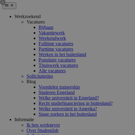
Werkzoekend
Vacatures
Bijbaan
Vakantiewerk
Weekendwerk
Fulltime vacatures
Parttime vacatures
Werken in het buitenland
Populaire vacatures
Thuiswerk vacatures
Alle vacatures
Sollicitatietips
Blog
Voordelen traineeship
Studeren Engeland
Welke universiteit in Engeland?
Recht studiefinanciering in buitenland?
Welke universiteit in Amerika?
Stage zoeken in het buitenland
Informatie
Ik ben werkgever
Over StudentJob