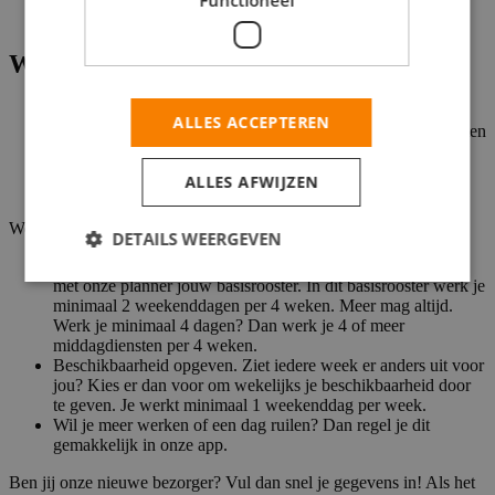
Functioneel
groeien. Bijvoorbeeld naar Installateur of Teamleider.
Wat je kan
Minimaal 2 jaar een schakel rijbewijs B zonder strafpunten.
ALLES ACCEPTEREN
Goede beheersing van de Nederlandse taal, want onze klanten
houden van een praatje.
Verklaring Omtrent Gedrag aanleveren, die we voor je
ALLES AFWIJZEN
vergoeden.
Werken volgens dit rooster:
DETAILS WEERGEVEN
Basisrooster. Vooraf weten wanneer je werkt? Kies samen
met onze planner jouw basisrooster. In dit basisrooster werk je
minimaal 2 weekenddagen per 4 weken. Meer mag altijd.
Werk je minimaal 4 dagen? Dan werk je 4 of meer
middagdiensten per 4 weken.
Beschikbaarheid opgeven. Ziet iedere week er anders uit voor
jou? Kies er dan voor om wekelijks je beschikbaarheid door
te geven. Je werkt minimaal 1 weekenddag per week.
Wil je meer werken of een dag ruilen? Dan regel je dit
gemakkelijk in onze app.
Ben jij onze nieuwe bezorger? Vul dan snel je gegevens in! Als het