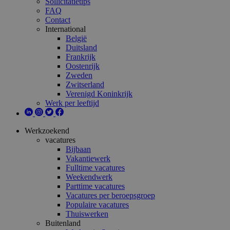
Sollicitatietips
FAQ
Contact
International
België
Duitsland
Frankrijk
Oostenrijk
Zweden
Zwitserland
Verenigd Koninkrijk
Werk per leeftijd
Werkzoekend
vacatures
Bijbaan
Vakantiewerk
Fulltime vacatures
Weekendwerk
Parttime vacatures
Vacatures per beroepsgroep
Populaire vacatures
Thuiswerken
Buitenland