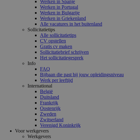
Werken in Spanje
Werken in Portugal
Werken in Bulgarije
Werken in Griekenland
Alle vacatures in het buitenland
Sollicitatietips
Alle sollicitatietips
CV opstellen
Gratis cv maken
Sollicitatiebrief schrijven
Het sollicitatiegesprek
Info
FAQ
Bijbaan die past bij jouw opleidingsniveau
Werk per leeftijd
International
België
Duitsland
Frankrijk
Oostenrijk
Zweden
Zwitserland
Verenigd Koninkrijk
Voor werkgevers
Werkgevers