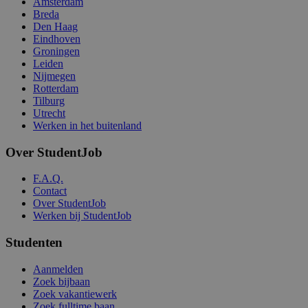
Amsterdam
Breda
Den Haag
Eindhoven
Groningen
Leiden
Nijmegen
Rotterdam
Tilburg
Utrecht
Werken in het buitenland
Over StudentJob
F.A.Q.
Contact
Over StudentJob
Werken bij StudentJob
Studenten
Aanmelden
Zoek bijbaan
Zoek vakantiewerk
Zoek fulltime baan