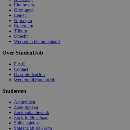
Eindhoven
Groningen
Leiden
Nijmegen
Rotterdam
Tilburg
Utrecht
Werken in het buitenland
Over StudentJob
F.A.Q.
Contact
Over StudentJob
Werken bij StudentJob
Studenten
Aanmelden
Zoek bijbaan
Zoek vakantiewerk
Zoek fulltime baan
Sollicitatietips
StudentJob IOS App