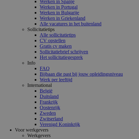
Werken in Spanje
Werken in Portugal
Werken in Bulgarije
Werken in Griekenland
Alle vacatures in het buitenland
Sollicitatietips
Alle sollicitatietips
CV opstellen
Gratis cv maken
Sollicitatiebrief schrijven
Het sollicitatiegesprek
Info
FAQ
Bijbaan die past bij jouw opleidingsniveau
Werk per leeftijd
International
België
Duitsland
Frankrijk
Oostenrijk
Zweden
Zwitserland
Verenigd Koninkrijk
Voor werkgevers
Werkgevers