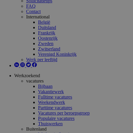
Sollicitatietips
FAQ
Contact
International
België
Duitsland
Frankrijk
Oostenrijk
Zweden
Zwitserland
Verenigd Koninkrijk
Werk per leeftijd
Werkzoekend
vacatures
Bijbaan
Vakantiewerk
Fulltime vacatures
Weekendwerk
Parttime vacatures
Vacatures per beroepsgroep
Populaire vacatures
Thuiswerken
Buitenland