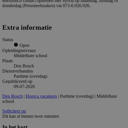
telefonisch contact opnemen met Sylvia op maandag, dinsdag of
donderdag (Personeelszaken) via 073-6.926.926.
Extra informatie
Status
Open
Opleidingsniveaus
Middelbare school
Plaats
Den Bosch
Dienstverbanden
Parttime (overdag)
Gepubliceerd op
09-07-2026
Den Bosch
|
Horeca vacatures
| Parttime (overdag) | Middelbare
school
Solliciteer nu
Dit kan al binnen twee minuten
In het kort