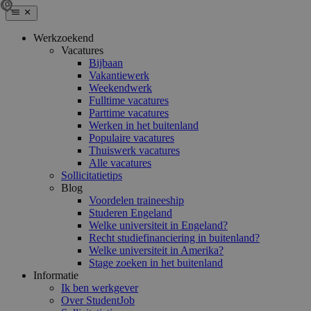
Werkzoekend
Vacatures
Bijbaan
Vakantiewerk
Weekendwerk
Fulltime vacatures
Parttime vacatures
Werken in het buitenland
Populaire vacatures
Thuiswerk vacatures
Alle vacatures
Sollicitatietips
Blog
Voordelen traineeship
Studeren Engeland
Welke universiteit in Engeland?
Recht studiefinanciering in buitenland?
Welke universiteit in Amerika?
Stage zoeken in het buitenland
Informatie
Ik ben werkgever
Over StudentJob