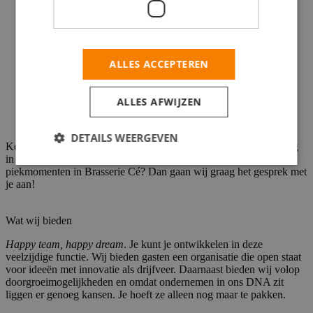
Je bent communicatief sterk en een teamplayer;
ALLES ACCEPTEREN
Je bent flexibel met betrekking tot werkdagen en uren, dus
ook beschikbaar op zon- en feestdagen.
ALLES AFWIJZEN
DETAILS WEERGEVEN
Kortom, ben jij een enthousiaste gastheer/gastvrouw die ook graag
in de weekenden werkzaam is en goed kan schakelen bij
piekmomenten in Brasserie Cé? Dan gaan wij graag het gesprek met
je aan!
Wat wij bieden
Happy team, happy dream
. Je kunt je ontwikkelen in deze
veelzijdige functie. Wij bieden gasten een organisatie die open staat
voor ideeën met innovatie als drijfveer. Daarnaast bieden wij volop
doorgroeimogelijkheden en omdat ondernemen in ons DNA zit
liggen er genoeg kansen. Je hoeft ze alleen nog maar te pakken.