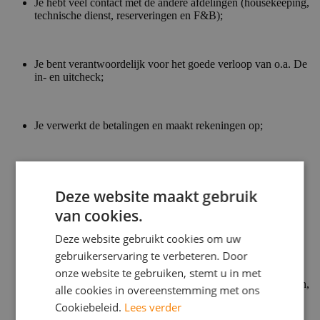
Je hebt veel contact met de andere afdelingen (housekeeping,
technische dienst, reserveringen en F&B);
Je bent verantwoordelijk voor het goede verloop van o.a. De
in- en uitcheck;
Je verwerkt de betalingen en maakt rekeningen op;
Je geeft algemene toeristische informatie, informatie over
openbaar vervoer, restaurants, shuttlebus, etc.;
Deze website maakt gebruik
van cookies.
Je beantwoordt vragen van gasten via de telefoon en e-mail;
Deze website gebruikt cookies om uw
gebruikerservaring te verbeteren. Door
onze website te gebruiken, stemt u in met
Bijdragen aan verschillende administratieve werkzaamheden,
alle cookies in overeenstemming met ons
zoals het verwerken van kamerreserveringen.
Cookiebeleid.
Lees verder