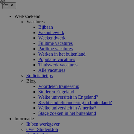
Werkzoekend
Vacatures
Bijbaan
Vakantiewerk
Weekendwerk
Fulltime vacatures
Parttime vacatures
Werken in het buitenland
Populaire vacatures
Thuiswerk vacatures
Alle vacatures
Sollicitatietips
Blog
Voordelen traineeship
Studeren Engeland
Welke universiteit in Engeland?
Recht studiefinanciering in buitenland?
Welke universiteit in Amerika?
Stage zoeken in het buitenland
Informatie
Ik ben werkgever
Over StudentJob