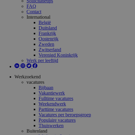
Sollicitatietips
FAQ
Contact
International
België
Duitsland
Frankrijk
Oostenrijk
Zweden
Zwitserland
Verenigd Koninkrijk
Werk per leeftijd
Werkzoekend
vacatures
Bijbaan
Vakantiewerk
Fulltime vacatures
Weekendwerk
Parttime vacatures
Vacatures per beroepsgroep
Populaire vacatures
Thuiswerken
Buitenland