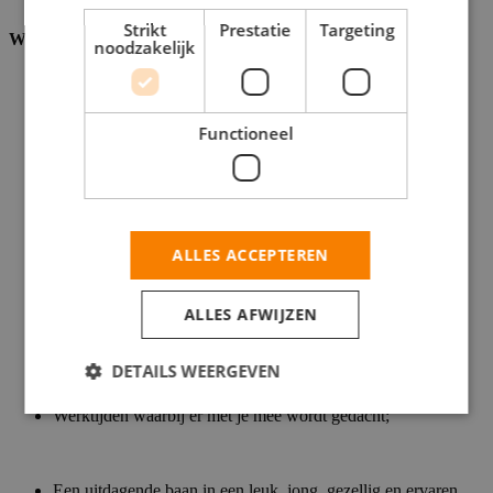
Strikt
Prestatie
Targeting
Wat bieden wij jou?
noodzakelijk
Salaris. Fijn!
Functioneel
Vrijheid voor eigen inbreng en creativiteit om processen en
werkzaamheden te verbeteren;
Een organisatie waar jij je persoonlijk helemaal kunt
ALLES ACCEPTEREN
ontplooien en doorontwikkelen;
ALLES AFWIJZEN
Interne trainingen en opleidingen om verder te groeien;
DETAILS WEERGEVEN
Werktijden waarbij er met je mee wordt gedacht;
Een uitdagende baan in een leuk, jong, gezellig en ervaren