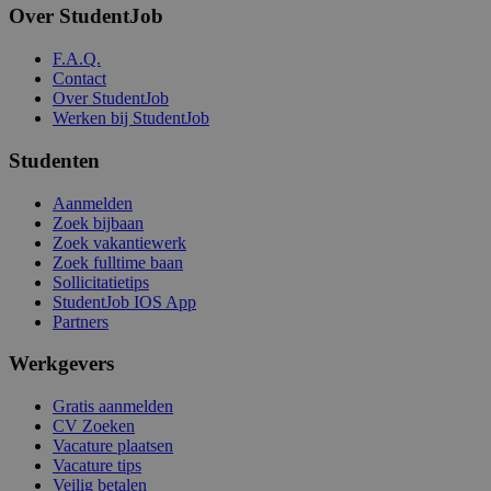
Over StudentJob
F.A.Q.
Contact
Over StudentJob
Werken bij StudentJob
Studenten
Aanmelden
Zoek bijbaan
Zoek vakantiewerk
Zoek fulltime baan
Sollicitatietips
StudentJob IOS App
Partners
Werkgevers
Gratis aanmelden
CV Zoeken
Vacature plaatsen
Vacature tips
Veilig betalen