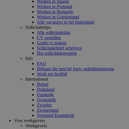
Werken in Spanje
Werken in Portugal
Werken in Bulgarije
Werken in Griekenland
Alle vacatures in het buitenland
Sollicitatietips
Alle sollicitatietips
CV opstellen
Gratis cv maken
Sollicitatiebrief schrijven
Het sollicitatiegesprek
Info
FAQ
Bijbaan die past bij jouw opleidingsniveau
Werk per leeftijd
International
België
Duitsland
Frankrijk
Oostenrijk
Zweden
Zwitserland
Verenigd Koninkrijk
Voor werkgevers
Werkgevers