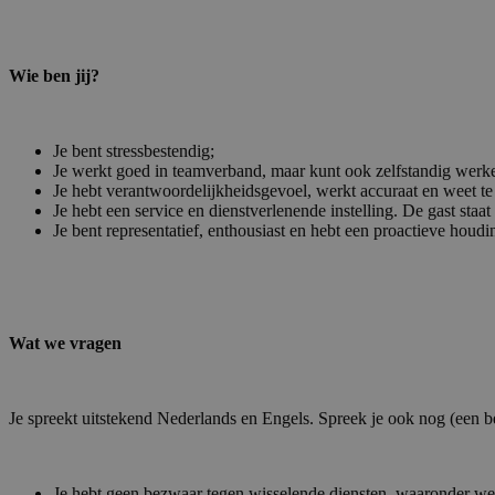
Wie ben jij?
Je bent stressbestendig;
Je werkt goed in teamverband, maar kunt ook zelfstandig werk
Je hebt verantwoordelijkheidsgevoel, werkt accuraat en weet te
Je hebt een service en dienstverlenende instelling. De gast staa
Je bent representatief, enthousiast en hebt een proactieve houdi
Wat we vragen
Je spreekt uitstekend Nederlands en Engels. Spreek je ook nog (een be
Je hebt geen bezwaar tegen wisselende diensten, waaronder w