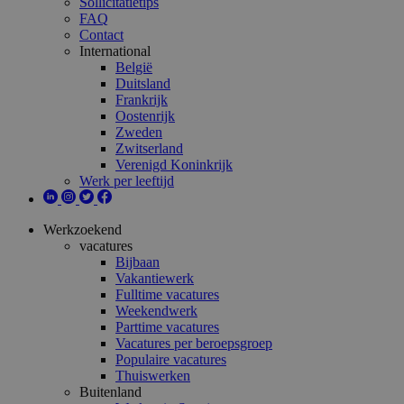
Sollicitatietips
FAQ
Contact
International
België
Duitsland
Frankrijk
Oostenrijk
Zweden
Zwitserland
Verenigd Koninkrijk
Werk per leeftijd
Werkzoekend
vacatures
Bijbaan
Vakantiewerk
Fulltime vacatures
Weekendwerk
Parttime vacatures
Vacatures per beroepsgroep
Populaire vacatures
Thuiswerken
Buitenland