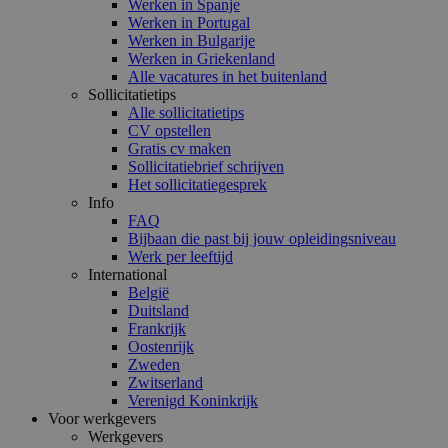
Werken in Spanje
Werken in Portugal
Werken in Bulgarije
Werken in Griekenland
Alle vacatures in het buitenland
Sollicitatietips
Alle sollicitatietips
CV opstellen
Gratis cv maken
Sollicitatiebrief schrijven
Het sollicitatiegesprek
Info
FAQ
Bijbaan die past bij jouw opleidingsniveau
Werk per leeftijd
International
België
Duitsland
Frankrijk
Oostenrijk
Zweden
Zwitserland
Verenigd Koninkrijk
Voor werkgevers
Werkgevers