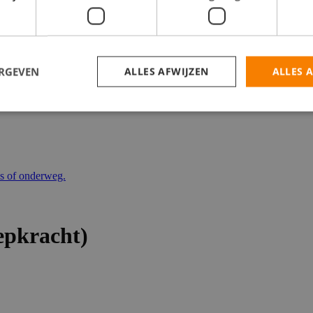
catures
ERGEVEN
ALLES AFWIJZEN
ALLES 
is of onderweg.
epkracht)