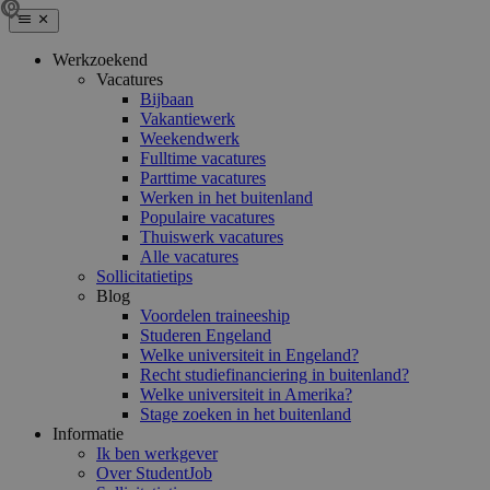
Werkzoekend
Vacatures
Bijbaan
Vakantiewerk
Weekendwerk
Fulltime vacatures
Parttime vacatures
Werken in het buitenland
Populaire vacatures
Thuiswerk vacatures
Alle vacatures
Sollicitatietips
Blog
Voordelen traineeship
Studeren Engeland
Welke universiteit in Engeland?
Recht studiefinanciering in buitenland?
Welke universiteit in Amerika?
Stage zoeken in het buitenland
Informatie
Ik ben werkgever
Over StudentJob