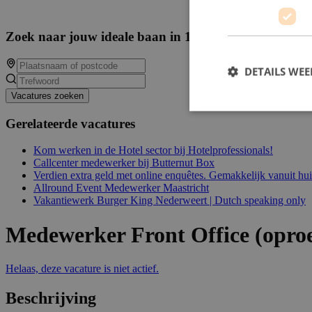
Zoek naar jouw ideale baan in 14315 beschikbare va
DETAILS WE
Vacatures zoeken
Gerelateerde vacatures
Kom werken in de Hotel sector bij Hotelprofessionals!
Callcenter medewerker bij Butternut Box
Verdien extra geld met online enquêtes. Gemakkelijk vanuit hu
Allround Event Medewerker Maastricht
Vakantiewerk Burger King Nederweert | Dutch speaking only
Medewerker Front Office (opro
Helaas, deze vacature is niet actief.
Beschrijving