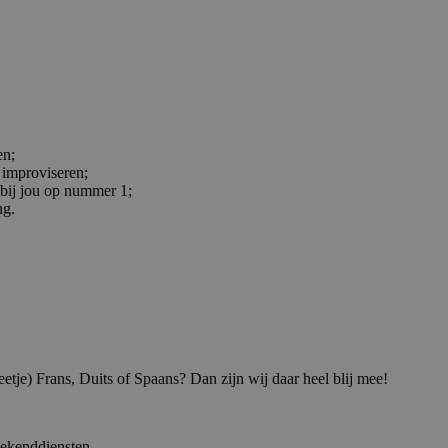
en;
 improviseren;
t bij jou op nummer 1;
ng.
etje) Frans, Duits of Spaans? Dan zijn wij daar heel blij mee!
eekenddiensten