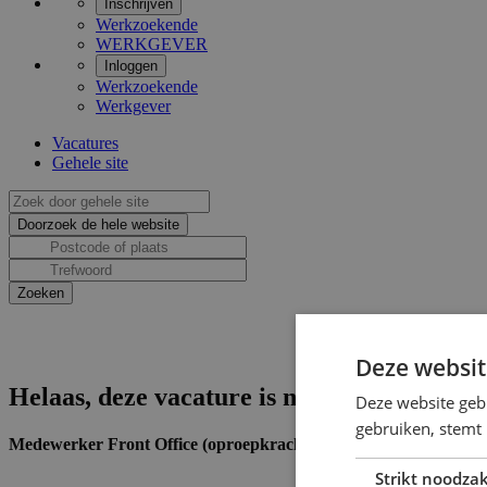
Inschrijven
Werkzoekende
WERKGEVER
Inloggen
Werkzoekende
Werkgever
Vacatures
Gehele site
Deze websit
Helaas, deze vacature is niet actief.
Deze website geb
gebruiken, stemt
Medewerker Front Office (oproepkracht)
Strikt noodzak