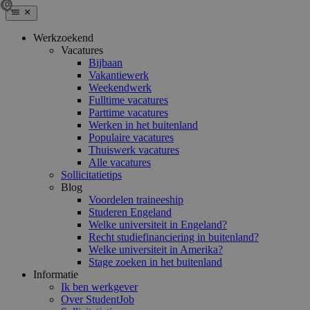
Werkzoekend
Vacatures
Bijbaan
Vakantiewerk
Weekendwerk
Fulltime vacatures
Parttime vacatures
Werken in het buitenland
Populaire vacatures
Thuiswerk vacatures
Alle vacatures
Sollicitatietips
Blog
Voordelen traineeship
Studeren Engeland
Welke universiteit in Engeland?
Recht studiefinanciering in buitenland?
Welke universiteit in Amerika?
Stage zoeken in het buitenland
Informatie
Ik ben werkgever
Over StudentJob