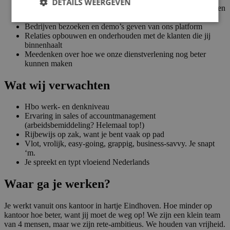
DETAILS WEERGEVEN
Actief werkgevers benaderen en enthousiast maken (koude en
warme acquisitie dus!)
Bedrijven bezoeken en demo’s geven van ons platform
Relaties opbouwen en onderhouden met de klanten die jij
binnenhaalt
Meedenken over hoe we onze dienstverlening nog beter
kunnen maken
Wat wij verwachten
Hbo werk- en denkniveau
Ervaring in sales of accountmanagement
(arbeidsbemiddeling? Helemaal top!)
Rijbewijs op zak, want je bent vaak op pad
Vlot, vrolijk, easy-going, grappig, business-savvy. Je snapt
‘m.
Je spreekt en typt vloeiend Nederlands
Waar ga je werken?
Je werkt vanuit ons kantoor in hartje Eindhoven. Hoe minder op
kantoor hoe beter, want jij moet de weg op! We zijn een klein team
van 4 mensen, maar we zijn rete-ambitieus. We houden van vrijheid.