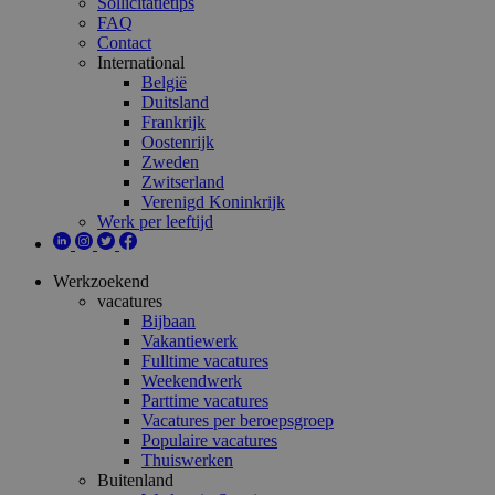
Sollicitatietips
FAQ
Contact
International
België
Duitsland
Frankrijk
Oostenrijk
Zweden
Zwitserland
Verenigd Koninkrijk
Werk per leeftijd
Werkzoekend
vacatures
Bijbaan
Vakantiewerk
Fulltime vacatures
Weekendwerk
Parttime vacatures
Vacatures per beroepsgroep
Populaire vacatures
Thuiswerken
Buitenland