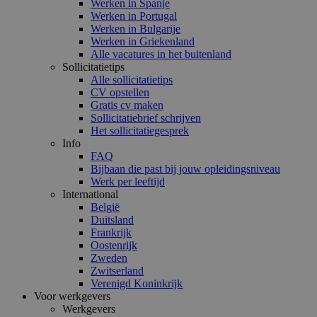
Werken in Spanje
Werken in Portugal
Werken in Bulgarije
Werken in Griekenland
Alle vacatures in het buitenland
Sollicitatietips
Alle sollicitatietips
CV opstellen
Gratis cv maken
Sollicitatiebrief schrijven
Het sollicitatiegesprek
Info
FAQ
Bijbaan die past bij jouw opleidingsniveau
Werk per leeftijd
International
België
Duitsland
Frankrijk
Oostenrijk
Zweden
Zwitserland
Verenigd Koninkrijk
Voor werkgevers
Werkgevers