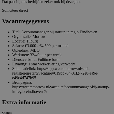
Dat past bij ons bedrijf en zeker ook bij deze job.
Solliciteer direct
Vacaturegegevens
Titel: Accountmanager bij startup in regio Eindhoven
Organisatie: Morrow
Locatie: Tilburg
Salaris: €3.000 - €4.500 per maand
Opleiding: MBO
Werkuren: 32-40 uur per week
Dienstverband: Fulltime baan
Ervaring: 1 jaar werkervaring verwacht
Sollicitatielink: https://app.wearemorrow.nl/snel-
registreren/start?vacature=019bb704-31f2-72e8-aa9e-
e49c4d747b95
Bronpagina:
https://wearemorrow.nl/vacature/accountmanager-bij-startup-
in-regio-eindhoven-7/
Extra informatie
Status