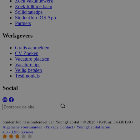
Zoek vakantiewerk
Zoek fulltime baan
Sollicitatietips
StudentJob IOS App
Partners
Werkgevers
Gratis aanmelden
CV Zoeken
Vacature plaatsen
Vacature tips
Veilig betalen
Testimonials
Social
StudentJob.nl is onderdeel van YoungCapital • © 2026 • KvK nr: 34330199 •
Algemene voorwaarden
•
Privacy
Contact
•
YoungCapital score
4.3 - 3366 reviews