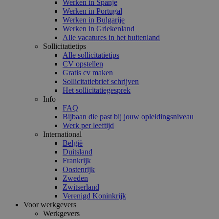
Werken in Spanje
Werken in Portugal
Werken in Bulgarije
Werken in Griekenland
Alle vacatures in het buitenland
Sollicitatietips
Alle sollicitatietips
CV opstellen
Gratis cv maken
Sollicitatiebrief schrijven
Het sollicitatiegesprek
Info
FAQ
Bijbaan die past bij jouw opleidingsniveau
Werk per leeftijd
International
België
Duitsland
Frankrijk
Oostenrijk
Zweden
Zwitserland
Verenigd Koninkrijk
Voor werkgevers
Werkgevers