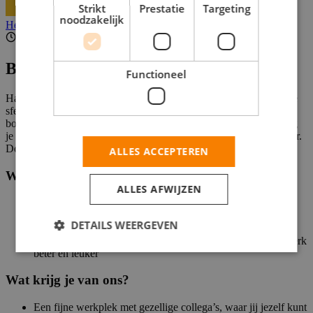
Strikt
Prestatie
Targeting
noodzakelijk
Helaas, deze vacature is niet actief.
1 - 10 uur per week
Beschrijving
Functioneel
Hallo kassamedewerker! Met jouw glimlach zorg jij voor een fijne
sfeer bij de kassa: gezellige praatjes, blije klanten en volle gele
boodschappentassen. Samen met het topteam van Jumbo Ede zorg
je dat alles op rolletjes loopt. Zo wordt iedere dag een beetje leuker.
Doe je mee?
ALLES ACCEPTEREN
Wie ben jij?
ALLES AFWIJZEN
Je bent 16 jaar of ouder
Je staat altijd klaar met een glimlach en maakt makkelijk
DETAILS WEERGEVEN
contact
Teamwork geeft jou energie! Want samen maken we het werk
beter én leuker
Wat krijg je van ons?
Een fijne werkplek met gezellige collega’s, waar jij jezelf kunt