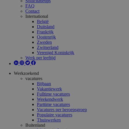
Sollicitatietips
FAQ
Contact
International
België
Duitsland
Frankrijk
Oostenrijk
Zweden
Zwitserland
Verenigd Koninkrijk
Werk per leeftijd
Werkzoekend
vacatures
Bijbaan
Vakantiewerk
Fulltime vacatures
Weekendwerk
Parttime vacatures
Vacatures per beroepsgroep
Populaire vacatures
Thuiswerken
Buitenland