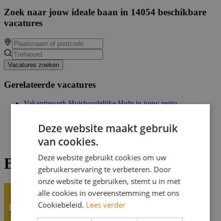
Zoek naar jouw ideale baan in 14054 beschikbare
vacatures
Vacatures zoeken
Gerelateerde vacatures
Vakantiewerk Huishoudelijke Hulp in jouw regio
Vakantiewerk Huishoudelijke Hulp in jouw regio
Studenten bijbaan
Deze website maakt gebruik
Bijbaan studenten
van cookies.
Event Brand Ambassador bij Butternut Box
Deze website gebruikt cookies om uw
Bijbaan Kassamedewerker
gebruikerservaring te verbeteren. Door
onze website te gebruiken, stemt u in met
alle cookies in overeenstemming met ons
Cookiebeleid.
Lees verder