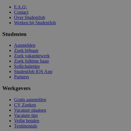
F.A.Q.
Contact
Over StudentJob
Werken bij StudentJob
Studenten
Aanmelden
Zoek bijbaan
Zoek vakantiewerk
Zoek fulltime baan
Sollicitatietips
StudentJob IOS App
Partners
Werkgevers
Gratis aanmelden
CV Zoeken
Vacature plaatsen
Vacature tips
Veilig betalen
Testimonials