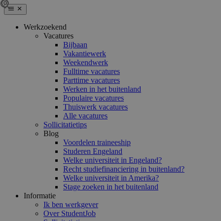
Werkzoekend
Vacatures
Bijbaan
Vakantiewerk
Weekendwerk
Fulltime vacatures
Parttime vacatures
Werken in het buitenland
Populaire vacatures
Thuiswerk vacatures
Alle vacatures
Sollicitatietips
Blog
Voordelen traineeship
Studeren Engeland
Welke universiteit in Engeland?
Recht studiefinanciering in buitenland?
Welke universiteit in Amerika?
Stage zoeken in het buitenland
Informatie
Ik ben werkgever
Over StudentJob