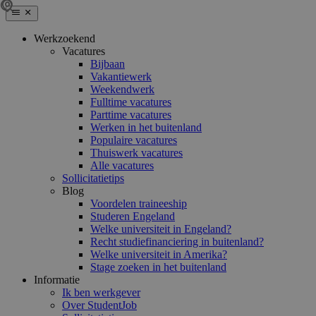
Werkzoekend
Vacatures
Bijbaan
Vakantiewerk
Weekendwerk
Fulltime vacatures
Parttime vacatures
Werken in het buitenland
Populaire vacatures
Thuiswerk vacatures
Alle vacatures
Sollicitatietips
Blog
Voordelen traineeship
Studeren Engeland
Welke universiteit in Engeland?
Recht studiefinanciering in buitenland?
Welke universiteit in Amerika?
Stage zoeken in het buitenland
Informatie
Ik ben werkgever
Over StudentJob