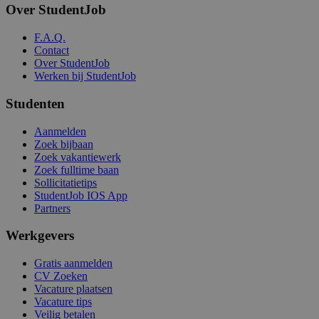
Over StudentJob
F.A.Q.
Contact
Over StudentJob
Werken bij StudentJob
Studenten
Aanmelden
Zoek bijbaan
Zoek vakantiewerk
Zoek fulltime baan
Sollicitatietips
StudentJob IOS App
Partners
Werkgevers
Gratis aanmelden
CV Zoeken
Vacature plaatsen
Vacature tips
Veilig betalen