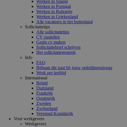
Werken in Spanje
Werken in Portugal
Werken in Bulgarije
Werken in Griekenland
Alle vacatures in het buitenland
Sollicitatietips
Alle sollicitatietips
CV opstellen
Gratis cv maken
Sollicitatiebrief schrijven
Het sollicitatiegesprek
Info
FAQ
Bijbaan die past bij jouw opleidingsniveau
Werk per leeftijd
International
België
Duitsland
Frankrijk
Oostenrijk
Zweden
Zwitserland
Verenigd Koninkrijk
Voor werkgevers
Werkgevers