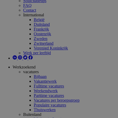
Sollicitatietips
FAQ
Contact
International
België
Duitsland
Frankrijk
Oostenrijk
Zweden
Zwitserland
Verenigd Koninkrijk
Werk per leeftijd
Werkzoekend
vacatures
Bijbaan
Vakantiewerk
Fulltime vacatures
Weekendwerk
Parttime vacatures
Vacatures per beroepsgroep
Populaire vacatures
Thuiswerken
Buitenland