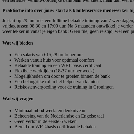
een serieuze, verantwoordelijke bankbaan wel zitten, maar dan wel met
Praktische info over jouw start als klantenservice medewerker b
Je start op 29 juni met een fulltime betaalde training van 7 werkdag
vrijdag tussen 08:30 en 17:00 uur. Na 3 maanden ontwikkel je verder m
weer lekker in vanaf je eigen bank! Geen file, geen reistijd, wél een p
Wat wij bieden
Een salaris van €15,28 bruto per uur
Werken vanuit huis voor optimaal comfort
Betaalde training en een WFT-basis certificaat
Flexibele werktijden (18-37 uur per week).
Mogelijkheden om door te groeien binnen de bank
Een belangrijke rol in het helpen van klanten
Reiskostenvergoeding voor de training in Groningen
Wat wij vragen
Minimaal mbo4 werk- en denkniveau
Beheersing van de Nederlandse en Engelse taal
Geen verlof in de eerste 6 weken
Bereid om WFT-basis certificaat te behalen