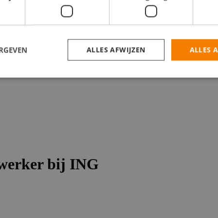
catures
ERGEVEN
ALLES AFWIJZEN
ALLES 
werker bij ING