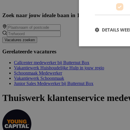
Zoek naar jouw ideale baan in 14638 beschikbare va
DETAILS WE
Vacatures zoeken
Gerelateerde vacatures
Callcenter medewerker bij Butternut Box
Vakantiewerk Huishoudelijke Hulp in jouw regio
Schoonmaak Medewerker
Vakantiewerk Schoonmaak
Junior Sales Medewerker bij Butternut Box
Thuiswerk klantenservice mede