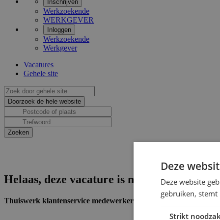
Inschrijven
Werkzoekende
WERKGEVER
Inloggen
Werkzoekende
Werkgever
Vacatures
Gehele site
Deze websit
Helaas, deze vacature is niet actief.
Deze website geb
gebruiken, stemt
Thuiswerk klantenservice medewerker bij ING
Strikt noodzak