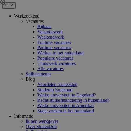
Werkzoekend
Vacatures
Bijbaan
Vakantiewerk
Weekendwerk
Fulltime vacatures
Parttime vacatures
Werken in het buitenland
Populaire vacatures
Thuiswerk vacatures
Alle vacatures
Sollicitatietips
Blog
Voordelen traineeship
Studeren Engeland
Welke universiteit in Engeland?
Recht studiefinanciering in buitenland?
Welke universiteit in Amerika?
Stage zoeken in het buitenland
Informatie
Ik ben werkgever
Over StudentJob