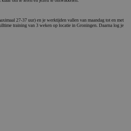
klaar om te leren en jezelf te ontwikkelen.
maximaal 27-37 uur) en je werktijden vallen van maandag tot en met
fulltime training van 3 weken op locatie in Groningen. Daarna log je