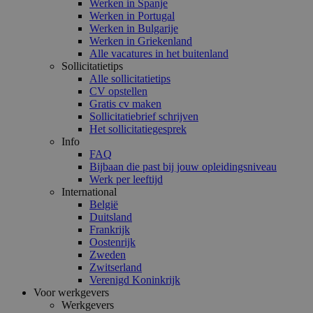
Werken in Spanje
Werken in Portugal
Werken in Bulgarije
Werken in Griekenland
Alle vacatures in het buitenland
Sollicitatietips
Alle sollicitatietips
CV opstellen
Gratis cv maken
Sollicitatiebrief schrijven
Het sollicitatiegesprek
Info
FAQ
Bijbaan die past bij jouw opleidingsniveau
Werk per leeftijd
International
België
Duitsland
Frankrijk
Oostenrijk
Zweden
Zwitserland
Verenigd Koninkrijk
Voor werkgevers
Werkgevers