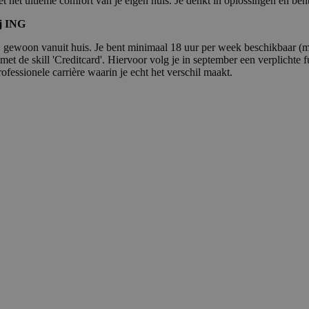
 het ultieme comfort van je eigen huis. Je denkt in oplossingen en bent 
ij ING
en, gewoon vanuit huis. Je bent minimaal 18 uur per week beschikbaar (
et de skill 'Creditcard'. Hiervoor volg je in september een verplichte 
rofessionele carrière waarin je echt het verschil maakt.