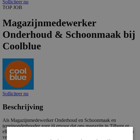
Solliciteer nu
TOP JOB
Magazijnmedewerker
Onderhoud & Schoonmaak bij
Coolblue
Solliciteer nu
Beschrijving
Als Magazijnmedewerker Onderhoud en Schoonmaak en
terreinonderhouder zorg jij ervoor dat ons magazijn in Tilburg er
elke dag weer perfect uitziet. Dit doe je door gebruik te maken van
verschillende voertuigen en materialen. Je komt te werken in een