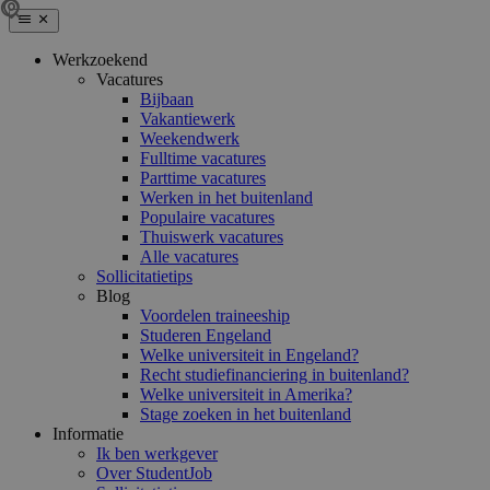
Werkzoekend
Vacatures
Bijbaan
Vakantiewerk
Weekendwerk
Fulltime vacatures
Parttime vacatures
Werken in het buitenland
Populaire vacatures
Thuiswerk vacatures
Alle vacatures
Sollicitatietips
Blog
Voordelen traineeship
Studeren Engeland
Welke universiteit in Engeland?
Recht studiefinanciering in buitenland?
Welke universiteit in Amerika?
Stage zoeken in het buitenland
Informatie
Ik ben werkgever
Over StudentJob