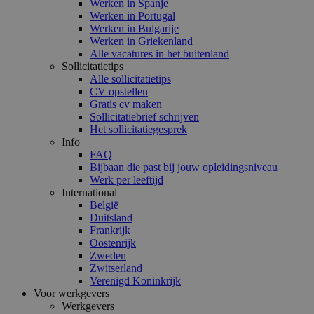
Werken in Spanje
Werken in Portugal
Werken in Bulgarije
Werken in Griekenland
Alle vacatures in het buitenland
Sollicitatietips
Alle sollicitatietips
CV opstellen
Gratis cv maken
Sollicitatiebrief schrijven
Het sollicitatiegesprek
Info
FAQ
Bijbaan die past bij jouw opleidingsniveau
Werk per leeftijd
International
België
Duitsland
Frankrijk
Oostenrijk
Zweden
Zwitserland
Verenigd Koninkrijk
Voor werkgevers
Werkgevers