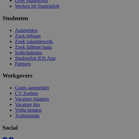
Over StudentJob
Werken bij StudentJob
Studenten
Aanmelden
Zoek bijbaan
Zoek vakantiewerk
Zoek fulltime baan
Sollicitatietips
StudentJob IOS App
Partners
Werkgevers
Gratis aanmelden
CV Zoeken
Vacature plaatsen
Vacature tips
Veilig betalen
Testimonials
Social