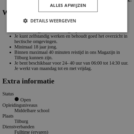
Een groot werkgebied, veel vrijheid en afwisseling in je werk!
ALLES AFWIJZEN
Wat je kan
DETAILS WEERGEVEN
Goede beheersing van de Nederlandse taal. Dit is belangrijk
voor de veiligheid in ons magazijn.
Je kunt zelfstandig werken en behoudt goed het overzicht in
hectische omgevingen.
Minimaal 18 jaar jong.
Binnen maximaal 40 minuten reistijd in ons Magazijn in
Tilburg kunnen zijn.
Je bent beschikbaar voor 24- 40 uur van 06:00 tot 14:30 uur.
Je werkt van maandag tot en met vrijdag.
Extra informatie
Status
Open
Opleidingsniveaus
Middelbare school
Plaats
Tilburg
Dienstverbanden
Fulltime (ervaren)