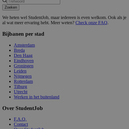
Zoeken
We heten wel StudentJob, maar iedereen is even welkom. Ook als je
al wat meer ervaring hebt. Meer weten?
Check onze FAQ
.
Bijbanen per stad
Amsterdam
Breda
Den Haag
Eindhoven
Groningen
Leiden
Nijmegen
Rotterdam
Tilburg
Utrecht
Werken in het buitenland
Over StudentJob
F.A.Q.
Contact