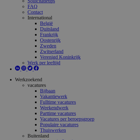
Sollicitatietips
FAQ
Contact
International
België
Duitsland
Frankrijk
Oostenrijk
Zweden
Zwitserland
Verenigd Koninkrijk
Werk per leeftijd
Werkzoekend
vacatures
Bijbaan
Vakantiewerk
Fulltime vacatures
Weekendwerk
Parttime vacatures
Vacatures per beroepsgroep
Populaire vacatures
Thuiswerken
Buitenland