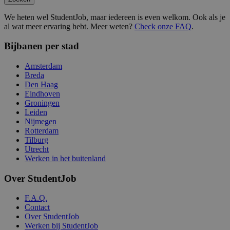
We heten wel StudentJob, maar iedereen is even welkom. Ook als je
al wat meer ervaring hebt. Meer weten?
Check onze FAQ
.
Bijbanen per stad
Amsterdam
Breda
Den Haag
Eindhoven
Groningen
Leiden
Nijmegen
Rotterdam
Tilburg
Utrecht
Werken in het buitenland
Over StudentJob
F.A.Q.
Contact
Over StudentJob
Werken bij StudentJob