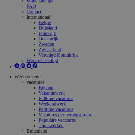
Sollicitatietips
FAQ
Contact
International
België
Duitsland
Frankrijk
Oostenrijk
Zweden
Zwitserland
Verenigd Koninkrijk
Werk per leeftijd
Werkzoekend
vacatures
Bijbaan
Vakantiewerk
Fulltime vacatures
Weekendwerk
Parttime vacatures
Vacatures per beroepsgroep
Populaire vacatures
Thuiswerken
Buitenland