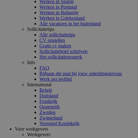
Werken in Spanje
Werken in Portugal
Werken in Bulgarije
Werken in Griekenland
Alle vacatures in het buitenland
Sollicitatietips
Alle sollicitatietips
CV opstellen
Gratis cv maken
Sollicitatiebrief schrijven
Het sollicitatiegesprek
Info
FAQ
Bijbaan die past bij jouw opleidingsniveau
Werk per leeftijd
International
België
Duitsland
Frankrijk
Oostenrijk
Zweden
Zwitserland
Verenigd Koninkrijk
Voor werkgevers
Werkgevers