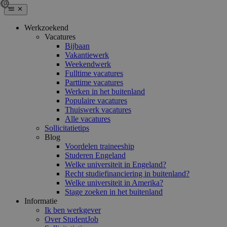
Werkzoekend
Vacatures
Bijbaan
Vakantiewerk
Weekendwerk
Fulltime vacatures
Parttime vacatures
Werken in het buitenland
Populaire vacatures
Thuiswerk vacatures
Alle vacatures
Sollicitatietips
Blog
Voordelen traineeship
Studeren Engeland
Welke universiteit in Engeland?
Recht studiefinanciering in buitenland?
Welke universiteit in Amerika?
Stage zoeken in het buitenland
Informatie
Ik ben werkgever
Over StudentJob