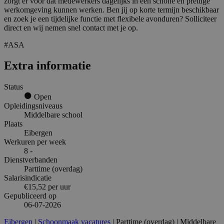
zorgt er voor dat medewerkers dagelijks in een schone en prettige
werkomgeving kunnen werken. Ben jij op korte termijn beschikbaar
en zoek je een tijdelijke functie met flexibele avonduren? Solliciteer
direct en wij nemen snel contact met je op.
#ASA
Extra informatie
Status
Open
Opleidingsniveaus
Middelbare school
Plaats
Eibergen
Werkuren per week
8 -
Dienstverbanden
Parttime (overdag)
Salarisindicatie
€15,52 per uur
Gepubliceerd op
06-07-2026
Eibergen
|
Schoonmaak vacatures
| Parttime (overdag) | Middelbare