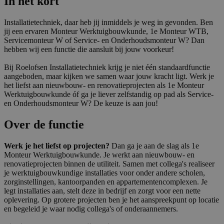
In het kort
Installatietechniek, daar heb jij inmiddels je weg in gevonden. Ben
jij een ervaren Monteur Werktuigbouwkunde, 1e Monteur WTB,
Servicemonteur W of Service- en Onderhoudsmonteur W? Dan
hebben wij een functie die aansluit bij jouw voorkeur!
Bij Roelofsen Installatietechniek krijg je niet één standaardfunctie
aangeboden, maar kijken we samen waar jouw kracht ligt. Werk je
het liefst aan nieuwbouw- en renovatieprojecten als 1e Monteur
Werktuigbouwkunde óf ga je liever zelfstandig op pad als Service-
en Onderhoudsmonteur W? De keuze is aan jou!
Over de functie
Werk je het liefst op projecten?
Dan ga je aan de slag als 1e
Monteur Werktuigbouwkunde. Je werkt aan nieuwbouw- en
renovatieprojecten binnen de utiliteit. Samen met collega's realiseer
je werktuigbouwkundige installaties voor onder andere scholen,
zorginstellingen, kantoorpanden en appartementencomplexen. Je
legt installaties aan, stelt deze in bedrijf en zorgt voor een nette
oplevering. Op grotere projecten ben je het aanspreekpunt op locatie
en begeleid je waar nodig collega's of onderaannemers.