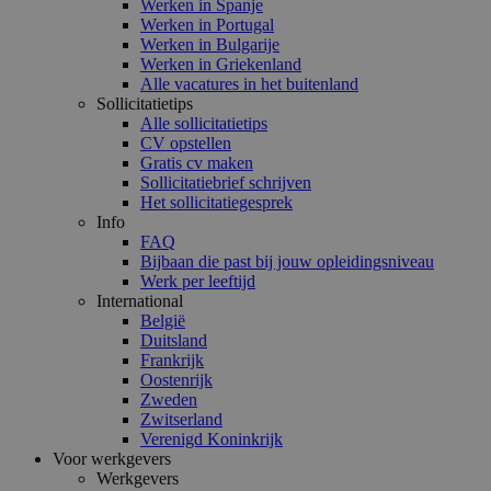
Werken in Spanje
Werken in Portugal
Werken in Bulgarije
Werken in Griekenland
Alle vacatures in het buitenland
Sollicitatietips
Alle sollicitatietips
CV opstellen
Gratis cv maken
Sollicitatiebrief schrijven
Het sollicitatiegesprek
Info
FAQ
Bijbaan die past bij jouw opleidingsniveau
Werk per leeftijd
International
België
Duitsland
Frankrijk
Oostenrijk
Zweden
Zwitserland
Verenigd Koninkrijk
Voor werkgevers
Werkgevers