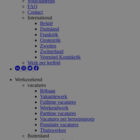
Sollicitatietips
FAQ
Contact
International
België
Duitsland
Frankrijk
Oostenrijk
Zweden
Zwitserland
Verenigd Koninkrijk
Werk per leeftijd
Werkzoekend
vacatures
Bijbaan
Vakantiewerk
Fulltime vacatures
Weekendwerk
Parttime vacatures
Vacatures per beroepsgroep
Populaire vacatures
Thuiswerken
Buitenland