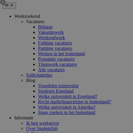
Werkzoekend
Vacatures
Bijbaan
Vakantiewerk
Weekendwerk
Fulltime vacatures
Parttime vacatures
Werken in het buitenland
Populaire vacatures
Thuiswerk vacatures
Alle vacatures
Sollicitatietips
Blog
Voordelen traineeship
Studeren Engeland
Welke universiteit in Engeland?
Recht studiefinanciering in buitenland?
Welke universiteit in Amerika?
Stage zoeken in het buitenland
Informatie
Ik ben werkgever
Over StudentJob