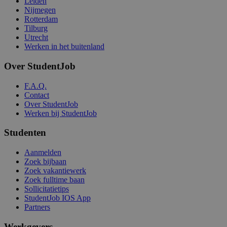
Leiden
Nijmegen
Rotterdam
Tilburg
Utrecht
Werken in het buitenland
Over StudentJob
F.A.Q.
Contact
Over StudentJob
Werken bij StudentJob
Studenten
Aanmelden
Zoek bijbaan
Zoek vakantiewerk
Zoek fulltime baan
Sollicitatietips
StudentJob IOS App
Partners
Werkgevers