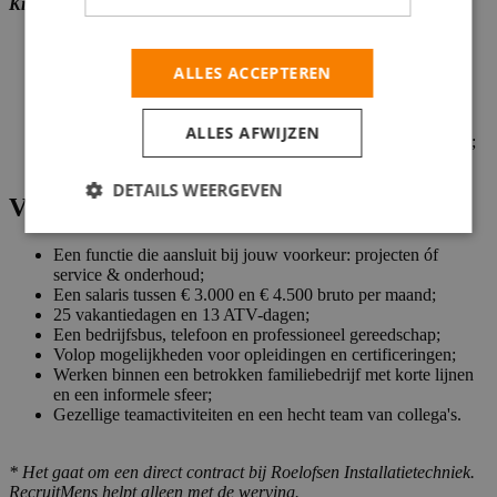
Kies je voor service & onderhoud?
Het uitvoeren van onderhoud aan werktuigbouwkundige
ALLES ACCEPTEREN
installaties;
Het opsporen en oplossen van storingen;
Het uitvoeren van inspecties en reparaties;
ALLES AFWIJZEN
Het adviseren van klanten over onderhoud en verbeteringen;
Het vastleggen van uitgevoerde werkzaamheden.
DETAILS WEERGEVEN
Voor jou
Een functie die aansluit bij jouw voorkeur: projecten óf
service & onderhoud;
Een salaris tussen € 3.000 en € 4.500 bruto per maand;
25 vakantiedagen en 13 ATV-dagen;
Een bedrijfsbus, telefoon en professioneel gereedschap;
Volop mogelijkheden voor opleidingen en certificeringen;
Werken binnen een betrokken familiebedrijf met korte lijnen
en een informele sfeer;
Gezellige teamactiviteiten en een hecht team van collega's.
* Het gaat om een direct contract bij Roelofsen Installatietechniek.
RecruitMens helpt alleen met de werving.