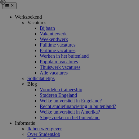
Werkzoekend
Vacatures
Bijbaan
Vakantiewerk
Weekendwerk
Fulltime vacatures
Parttime vacatures
Werken in het buitenland
Populaire vacatures
Thuiswerk vacatures
Alle vacatures
Sollicitatietips
Blog
Voordelen traineeship
Studeren Engeland
Welke universiteit in Engeland?
Recht studiefinanciering in buitenland?
Welke universiteit in Amerika?
Stage zoeken in het buitenland
Informatie
Ik ben werkgever
Over StudentJob