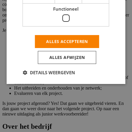
contact met leveranciers. Jij houdt de lijnen kort, ook op de
Functioneel
bouwlocatie, want daar voel jij je thuis. Bij ons krijg je de vrijheid
om jouw vakmanschap te laten zien, invloed op het succes van ieder
project én waardering voor jouw inzet.
Je bent onder andere bezig met het:
Controleren van de tekeningen van werktuigbouwkundige
ALLES ACCEPTEREN
installaties;
Overleggen met aannemers, opdrachtgevers en monteurs;
Bestellen van de juiste materialen in samenwerking met de
ALLES AFWIJZEN
uitvoerder van het project;
Het bewaken en opstellen van PBO’s samen met de
projectleider van jouw team;
DETAILS WEERGEVEN
Het onderhouden van een goede band met de aannemer en/of
onderaannemer;
Het uitbreiden en onderhouden van je netwerk;
Evalueren van elk project.
Is jouw project afgerond? Yes! Dat gaan we uitgebreid vieren. En
dan gaan we weer door naar het volgende project. Op naar een
nieuwe uitdaging als junior werkvoorbereider!
Over het bedrijf