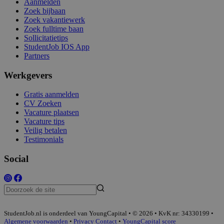
Aanmelden
Zoek bijbaan
Zoek vakantiewerk
Zoek fulltime baan
Sollicitatietips
StudentJob IOS App
Partners
Werkgevers
Gratis aanmelden
CV Zoeken
Vacature plaatsen
Vacature tips
Veilig betalen
Testimonials
Social
StudentJob.nl is onderdeel van YoungCapital • © 2026 • KvK nr: 34330199 •
Algemene voorwaarden
•
Privacy
Contact
•
YoungCapital score