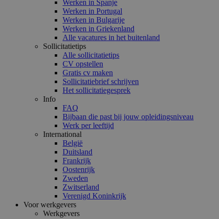
Werken in Spanje
Werken in Portugal
Werken in Bulgarije
Werken in Griekenland
Alle vacatures in het buitenland
Sollicitatietips
Alle sollicitatietips
CV opstellen
Gratis cv maken
Sollicitatiebrief schrijven
Het sollicitatiegesprek
Info
FAQ
Bijbaan die past bij jouw opleidingsniveau
Werk per leeftijd
International
België
Duitsland
Frankrijk
Oostenrijk
Zweden
Zwitserland
Verenigd Koninkrijk
Voor werkgevers
Werkgevers