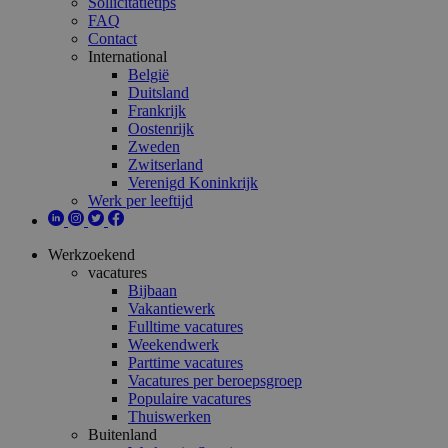
Sollicitatietips
FAQ
Contact
International
België
Duitsland
Frankrijk
Oostenrijk
Zweden
Zwitserland
Verenigd Koninkrijk
Werk per leeftijd
Werkzoekend
vacatures
Bijbaan
Vakantiewerk
Fulltime vacatures
Weekendwerk
Parttime vacatures
Vacatures per beroepsgroep
Populaire vacatures
Thuiswerken
Buitenland