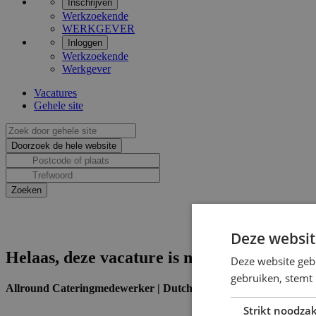
Inschrijven
Werkzoekende
WERKGEVER
Inloggen
Werkzoekende
Werkgever
Vacatures
Gehele site
Deze websit
Helaas, deze vacature is niet actief.
Deze website geb
gebruiken, stemt
Allround Cateringmedewerker | Dutch speaking only
Strikt noodzak