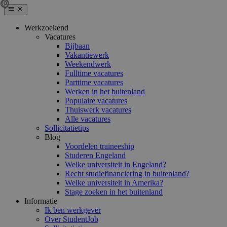
Werkzoekend
Vacatures
Bijbaan
Vakantiewerk
Weekendwerk
Fulltime vacatures
Parttime vacatures
Werken in het buitenland
Populaire vacatures
Thuiswerk vacatures
Alle vacatures
Sollicitatietips
Blog
Voordelen traineeship
Studeren Engeland
Welke universiteit in Engeland?
Recht studiefinanciering in buitenland?
Welke universiteit in Amerika?
Stage zoeken in het buitenland
Informatie
Ik ben werkgever
Over StudentJob