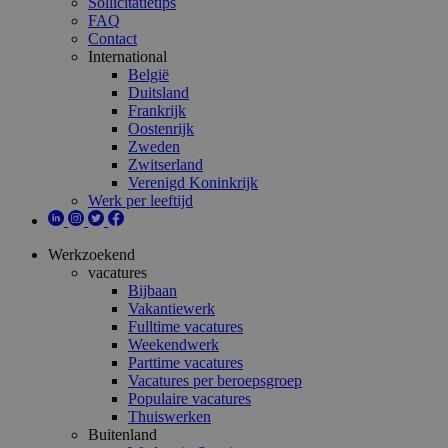
Sollicitatietips
FAQ
Contact
International
België
Duitsland
Frankrijk
Oostenrijk
Zweden
Zwitserland
Verenigd Koninkrijk
Werk per leeftijd
Werkzoekend
vacatures
Bijbaan
Vakantiewerk
Fulltime vacatures
Weekendwerk
Parttime vacatures
Vacatures per beroepsgroep
Populaire vacatures
Thuiswerken
Buitenland