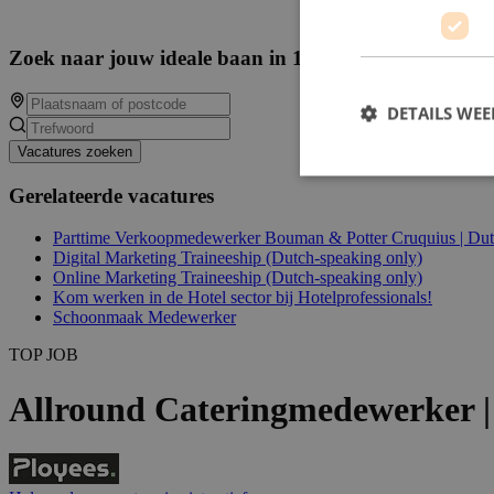
Zoek naar jouw ideale baan in 13774 beschikbare va
DETAILS WE
Vacatures zoeken
Gerelateerde vacatures
Parttime Verkoopmedewerker Bouman & Potter Cruquius | Dut
Digital Marketing Traineeship (Dutch-speaking only)
Online Marketing Traineeship (Dutch-speaking only)
Kom werken in de Hotel sector bij Hotelprofessionals!
Schoonmaak Medewerker
TOP JOB
Allround Cateringmedewerker |