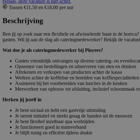
Helaas, deze vacature is niet actief.
Tussen €11,50 en €18,00 per uur
Beschrijving
Ben jij op zoek naar een flexibele en afwisselende baan in de horeca? 
gasten. Wil jij aan de slag als cateringmedewerker? Bekijk de vacatur
Wat doe je als cateringmedewerker bij Ployees?
Gasten vriendelijk ontvangen op diverse catering- en eventlocat
Opnemen van bestellingen en uitserveren van eten en drinken
Afrekenen en verkopen van producten achter de kassa
Werken achter de koffiebar en bereiden van koffiespecialiteiten
Assisteren bij het voorbereiden van lunches in de keuken
Meewerken van opbouw tot afsluiting, inclusief schoonmaak e
Herken jij jezelf in
Je bent sociaal en hebt een gastvrije uitstraling
Je neemt initiatief en steekt graag de handen uit de mouwen
Je bent flexibel inzetbaar qua werktijden
Je functioneert goed in teamverband
Je blijft rustig en efficiënt tijdens drukte