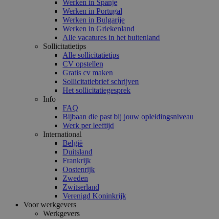
Werken in Spanje
Werken in Portugal
Werken in Bulgarije
Werken in Griekenland
Alle vacatures in het buitenland
Sollicitatietips
Alle sollicitatietips
CV opstellen
Gratis cv maken
Sollicitatiebrief schrijven
Het sollicitatiegesprek
Info
FAQ
Bijbaan die past bij jouw opleidingsniveau
Werk per leeftijd
International
België
Duitsland
Frankrijk
Oostenrijk
Zweden
Zwitserland
Verenigd Koninkrijk
Voor werkgevers
Werkgevers