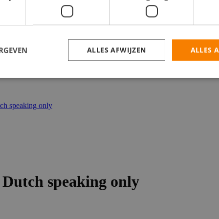
catures
ERGEVEN
ALLES AFWIJZEN
ALLES 
ch speaking only
 Dutch speaking only