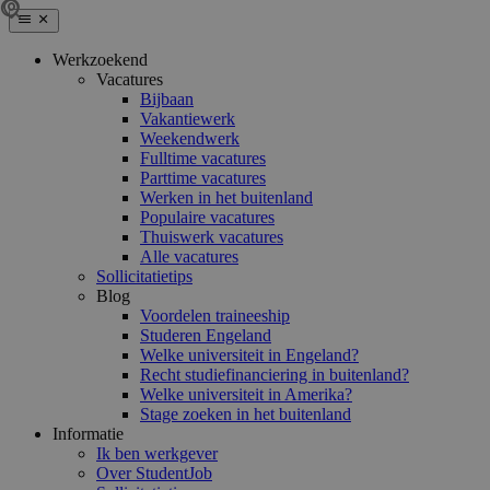
Werkzoekend
Vacatures
Bijbaan
Vakantiewerk
Weekendwerk
Fulltime vacatures
Parttime vacatures
Werken in het buitenland
Populaire vacatures
Thuiswerk vacatures
Alle vacatures
Sollicitatietips
Blog
Voordelen traineeship
Studeren Engeland
Welke universiteit in Engeland?
Recht studiefinanciering in buitenland?
Welke universiteit in Amerika?
Stage zoeken in het buitenland
Informatie
Ik ben werkgever
Over StudentJob