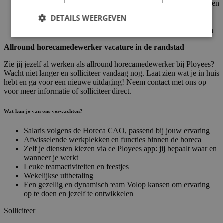
Je bent flexibel en vindt het leuk om afwisselend werk te doen
Je neemt initiatief en steekt graag de handen uit de mouwen
DETAILS WEERGEVEN
Je werkt goed samen met collega’s
Je blijft rustig en overzicht houden tijdens drukke momenten
Allround horecamedewerker vacature in de randstad
Zie jij jezelf al werken als allround horecamedewerker bij Ployees?
Wacht niet langer en solliciteer vandaag nog. Laat zien wat je in huis
hebt en ga voor een nieuwe uitdaging! Neem contact met ons op
voor meer informatie of solliciteer direct.
Wat kun je van ons verwachten?
Salaris volgens de Horeca CAO, passend bij jouw ervaring
Afwisselende werkplekken en functies binnen de horeca
Zelf je diensten kiezen via de Ployees app: jij bepaalt waar en
wanneer je werkt
Leuke teamactiviteiten en feestjes
Wekelijkse uitbetaling
Een gezellig en dynamisch team Volop kansen om ervaring
op te doen en jezelf te ontwikkelen
Solliciteer