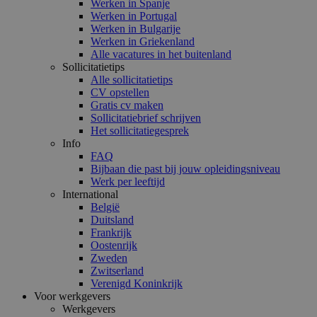
Werken in Spanje
Werken in Portugal
Werken in Bulgarije
Werken in Griekenland
Alle vacatures in het buitenland
Sollicitatietips
Alle sollicitatietips
CV opstellen
Gratis cv maken
Sollicitatiebrief schrijven
Het sollicitatiegesprek
Info
FAQ
Bijbaan die past bij jouw opleidingsniveau
Werk per leeftijd
International
België
Duitsland
Frankrijk
Oostenrijk
Zweden
Zwitserland
Verenigd Koninkrijk
Voor werkgevers
Werkgevers