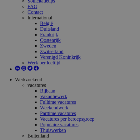
Sollicitatietips
FAQ
Contact
International
België
Duitsland
Frankrijk
Oostenrijk
Zweden
Zwitserland
Verenigd Koninkrijk
Werk per leeftijd
Werkzoekend
vacatures
Bijbaan
Vakantiewerk
Fulltime vacatures
Weekendwerk
Parttime vacatures
Vacatures per beroepsgroep
Populaire vacatures
Thuiswerken
Buitenland