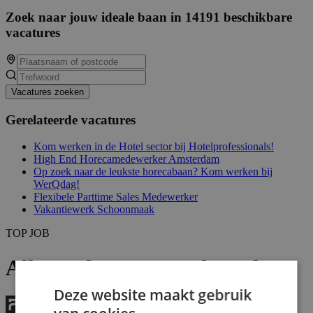
Zoek naar jouw ideale baan in 14191 beschikbare
vacatures
Vacatures zoeken
Gerelateerde vacatures
Kom werken in de Hotel sector bij Hotelprofessionals!
High End Horecamedewerker Amsterdam
Op zoek naar de leukste horecabaan? Kom werken bij
WerQdag!
Flexibele Parttime Sales Medewerker
Vakantiewerk Schoonmaak
TOP JOB
Allround Horecamedewerker
Deze website maakt gebruik