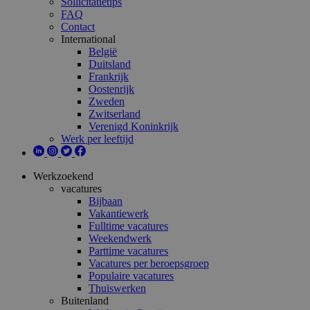
Sollicitatietips
FAQ
Contact
International
België
Duitsland
Frankrijk
Oostenrijk
Zweden
Zwitserland
Verenigd Koninkrijk
Werk per leeftijd
Werkzoekend
vacatures
Bijbaan
Vakantiewerk
Fulltime vacatures
Weekendwerk
Parttime vacatures
Vacatures per beroepsgroep
Populaire vacatures
Thuiswerken
Buitenland