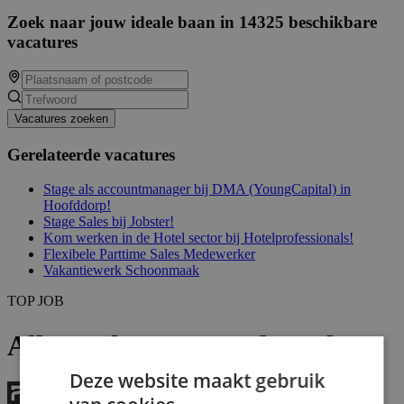
Zoek naar jouw ideale baan in 14325 beschikbare
vacatures
Vacatures zoeken
Gerelateerde vacatures
Stage als accountmanager bij DMA (YoungCapital) in
Hoofddorp!
Stage Sales bij Jobster!
Kom werken in de Hotel sector bij Hotelprofessionals!
Flexibele Parttime Sales Medewerker
Vakantiewerk Schoonmaak
TOP JOB
Allround Horecamedewerker
Deze website maakt gebruik