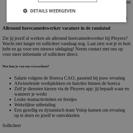
Je bent flexibel en vindt het leuk om afwisselend werk te doen
Je neemt initiatief en steekt graag de handen uit de mouwen
DETAILS WEERGEVEN
Je werkt goed samen met collega’s
Je blijft rustig en overzicht houden tijdens drukke momenten
Allround horecamedewerker vacature in de randatad
Zie jij jezelf al werken als allround horecamedewerker bij Ployees?
Wacht niet langer en solliciteer vandaag nog. Laat zien wat je in huis
hebt en ga voor een nieuwe uitdaging! Neem contact met ons op
voor meer informatie of solliciteer direct.
Wat kun je van ons verwachten?
Salaris volgens de Horeca CAO, passend bij jouw ervaring
Afwisselende werkplekken en functies binnen de horeca
Zelf je diensten kiezen via de Ployees app: jij bepaalt waar en
wanneer je werkt
Leuke teamactiviteiten en feestjes
Wekelijkse uitbetaling
Een gezellig en dynamisch team Volop kansen om ervaring
op te doen en jezelf te ontwikkelen
Solliciteer