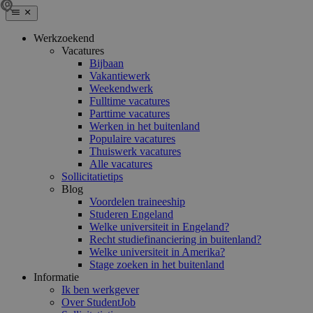
Werkzoekend
Vacatures
Bijbaan
Vakantiewerk
Weekendwerk
Fulltime vacatures
Parttime vacatures
Werken in het buitenland
Populaire vacatures
Thuiswerk vacatures
Alle vacatures
Sollicitatietips
Blog
Voordelen traineeship
Studeren Engeland
Welke universiteit in Engeland?
Recht studiefinanciering in buitenland?
Welke universiteit in Amerika?
Stage zoeken in het buitenland
Informatie
Ik ben werkgever
Over StudentJob