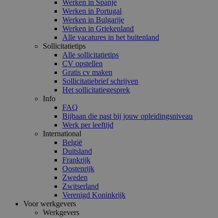
Werken in Spanje
Werken in Portugal
Werken in Bulgarije
Werken in Griekenland
Alle vacatures in het buitenland
Sollicitatietips
Alle sollicitatietips
CV opstellen
Gratis cv maken
Sollicitatiebrief schrijven
Het sollicitatiegesprek
Info
FAQ
Bijbaan die past bij jouw opleidingsniveau
Werk per leeftijd
International
België
Duitsland
Frankrijk
Oostenrijk
Zweden
Zwitserland
Verenigd Koninkrijk
Voor werkgevers
Werkgevers