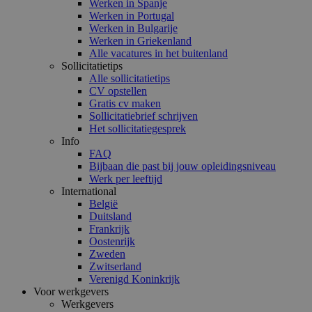
Werken in Spanje
Werken in Portugal
Werken in Bulgarije
Werken in Griekenland
Alle vacatures in het buitenland
Sollicitatietips
Alle sollicitatietips
CV opstellen
Gratis cv maken
Sollicitatiebrief schrijven
Het sollicitatiegesprek
Info
FAQ
Bijbaan die past bij jouw opleidingsniveau
Werk per leeftijd
International
België
Duitsland
Frankrijk
Oostenrijk
Zweden
Zwitserland
Verenigd Koninkrijk
Voor werkgevers
Werkgevers