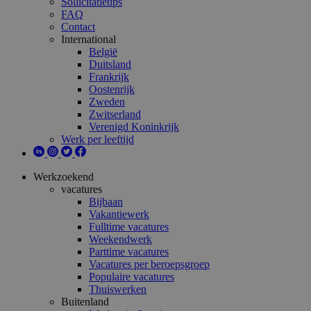
Sollicitatietips
FAQ
Contact
International
België
Duitsland
Frankrijk
Oostenrijk
Zweden
Zwitserland
Verenigd Koninkrijk
Werk per leeftijd
Werkzoekend
vacatures
Bijbaan
Vakantiewerk
Fulltime vacatures
Weekendwerk
Parttime vacatures
Vacatures per beroepsgroep
Populaire vacatures
Thuiswerken
Buitenland