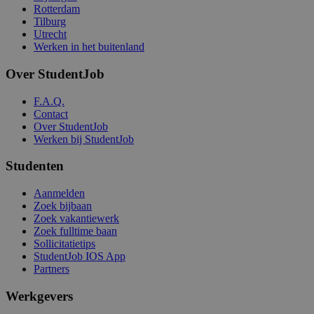
Rotterdam
Tilburg
Utrecht
Werken in het buitenland
Over StudentJob
F.A.Q.
Contact
Over StudentJob
Werken bij StudentJob
Studenten
Aanmelden
Zoek bijbaan
Zoek vakantiewerk
Zoek fulltime baan
Sollicitatietips
StudentJob IOS App
Partners
Werkgevers