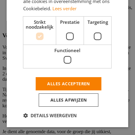
alle cookies in overeenstemming met ons
Is het mogelijk om je werk of studieboeken mee te nemen.
Kun je je mededeelnemers uitdagen voor een potje tafeltennis,
Cookiebeleid.
Lees verder
Monopoly of darten.
Beschikken de woonkamers over PlayStation en tv’s met
Strikt
Prestatie
Targeting
Netflix.
noodzakelijk
Verblijfsperiode
Voor groepen deel C bestaat het onderzoek uit 2 periodes waarbij je
Functioneel
in het onderzoekscentrum in Groningen verblijft, op de locatie Van
Swietenlaan 6.
In periode 1 verblijf je 3 dagen en 2 nachten. In periode 2 verblijf je
2 dagen en 1 nacht. Tussen periode 1 en 2 zit een periode van 25
dagen waarin je de studiemedicatie thuis inneemt.
ALLES ACCEPTEREN
Tijdens deze 25 dagen zijn er ook 2 korte bezoeken aan de kliniek.
Na periode 2 volgen nog 2 extra korte bezoeken. Op basis van de
ALLES AFWIJZEN
resultaten van eerdere groepen kan worden besloten dat het tweede
korte bezoek niet zal plaatsvinden.
DETAILS WEERGEVEN
Het laatste nakeuringsbezoek vindt plaats 21 tot 24 dagen na je
vertrek uit het onderzoekscentrum aan het einde van periode 2.
Je dient alle genoemde data, voor de groep die jij uitkiest,