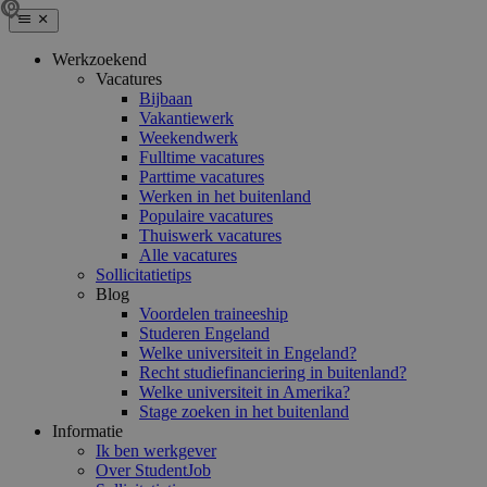
Werkzoekend
Vacatures
Bijbaan
Vakantiewerk
Weekendwerk
Fulltime vacatures
Parttime vacatures
Werken in het buitenland
Populaire vacatures
Thuiswerk vacatures
Alle vacatures
Sollicitatietips
Blog
Voordelen traineeship
Studeren Engeland
Welke universiteit in Engeland?
Recht studiefinanciering in buitenland?
Welke universiteit in Amerika?
Stage zoeken in het buitenland
Informatie
Ik ben werkgever
Over StudentJob