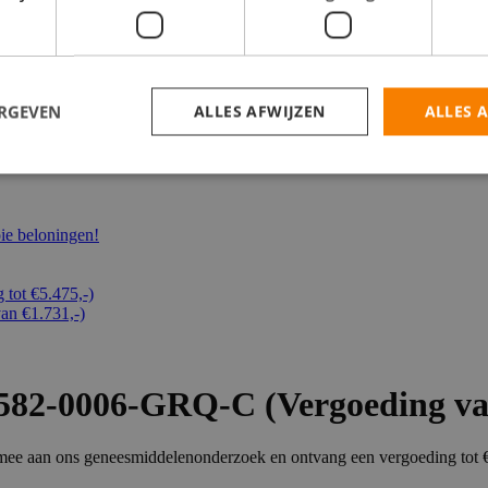
catures
ERGEVEN
ALLES AFWIJZEN
ALLES 
e beloningen!
ot €5.475,-)
n €1.731,-)
82-0006-GRQ-C (Vergoeding van 
n mee aan ons geneesmiddelenonderzoek en ontvang een vergoeding tot 