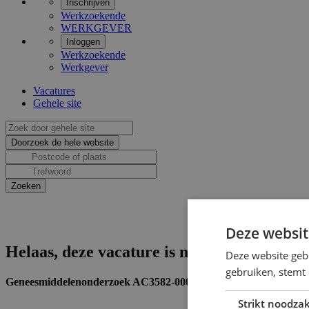
Inschrijven
Werkzoekende
WERKGEVER
Inloggen
Werkzoekende
Werkgever
Vacatures
Gehele site
Deze websit
Helaas, deze vacature is niet actief.
Deze website geb
gebruiken, stemt
Geneesmiddelenonderzoek AC3582-0006-GRQ-C (Vergoeding van 
Strikt noodzak