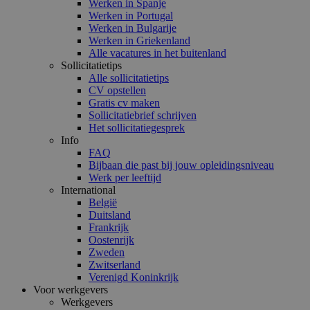
Werken in Spanje
Werken in Portugal
Werken in Bulgarije
Werken in Griekenland
Alle vacatures in het buitenland
Sollicitatietips
Alle sollicitatietips
CV opstellen
Gratis cv maken
Sollicitatiebrief schrijven
Het sollicitatiegesprek
Info
FAQ
Bijbaan die past bij jouw opleidingsniveau
Werk per leeftijd
International
België
Duitsland
Frankrijk
Oostenrijk
Zweden
Zwitserland
Verenigd Koninkrijk
Voor werkgevers
Werkgevers