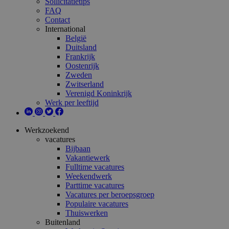
Sollicitatietips
FAQ
Contact
International
België
Duitsland
Frankrijk
Oostenrijk
Zweden
Zwitserland
Verenigd Koninkrijk
Werk per leeftijd
Werkzoekend
vacatures
Bijbaan
Vakantiewerk
Fulltime vacatures
Weekendwerk
Parttime vacatures
Vacatures per beroepsgroep
Populaire vacatures
Thuiswerken
Buitenland