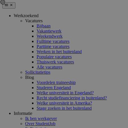
Werkzoekend
Vacatures
Bijbaan
Vakantiewerk
Weekendwerk
Fulltime vacatures
Parttime vacatures
Werken in het buitenland
Populaire vacatures
Thuiswerk vacatures
Alle vacatures
Sollicitatietips
Blog
Voordelen traineeship
Studeren Engeland
Welke universiteit in Engeland?
Recht studiefinanciering in buitenland?
Welke universiteit in Amerika?
Stage zoeken in het buitenland
Informatie
Ik ben werkgever
Over StudentJob