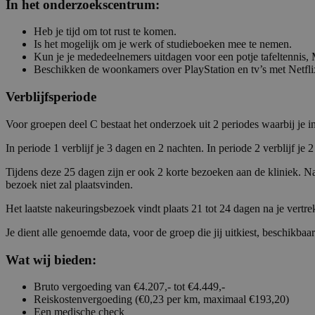
In het onderzoekscentrum:
Heb je tijd om tot rust te komen.
Is het mogelijk om je werk of studieboeken mee te nemen.
Kun je je mededeelnemers uitdagen voor een potje tafeltennis,
Beschikken de woonkamers over PlayStation en tv’s met Netfli
Verblijfsperiode
Voor groepen deel C bestaat het onderzoek uit 2 periodes waarbij je i
In periode 1 verblijf je 3 dagen en 2 nachten. In periode 2 verblijf j
Tijdens deze 25 dagen zijn er ook 2 korte bezoeken aan de kliniek. N
bezoek niet zal plaatsvinden.
Het laatste nakeuringsbezoek vindt plaats 21 tot 24 dagen na je vertr
Je dient alle genoemde data, voor de groep die jij uitkiest, beschikba
Wat wij bieden:
Bruto vergoeding van €4.207,- tot €4.449,-
Reiskostenvergoeding (€0,23 per km, maximaal €193,20)
Een medische check