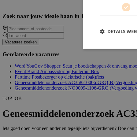
Zoek naar jouw ideale baan in 14570 beschikbare va
DETAILS WE
Vacatures zoeken
Gerelateerde vacatures
Word YouGov Shopper: Scan je boodschappen & ontvang mooi
Event Brand Ambassador bij Butternut Box
Parttime Postbezorger op elektrische (bak)fiets
Geneesmiddelenonderzoek AC3582-0006-GRQ-B (Vergoeding t
Geneesmiddelenonderzoek NO0009-1106-GRQ (Vergoeding va
TOP JOB
Geneesmiddelenonderzoek AC35
Iets goed doen voor een ander en tegelijk iets bijverdienen? Doe da