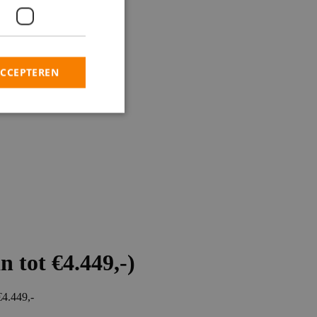
ACCEPTEREN
tot €4.449,-)
€4.449,-