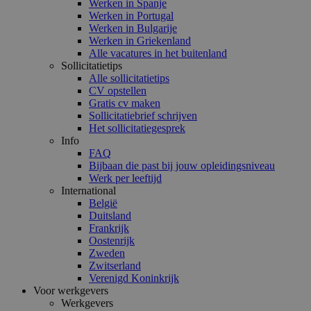
Werken in Spanje
Werken in Portugal
Werken in Bulgarije
Werken in Griekenland
Alle vacatures in het buitenland
Sollicitatietips
Alle sollicitatietips
CV opstellen
Gratis cv maken
Sollicitatiebrief schrijven
Het sollicitatiegesprek
Info
FAQ
Bijbaan die past bij jouw opleidingsniveau
Werk per leeftijd
International
België
Duitsland
Frankrijk
Oostenrijk
Zweden
Zwitserland
Verenigd Koninkrijk
Voor werkgevers
Werkgevers