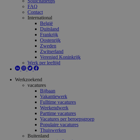
Sollicitatietips
FAQ
Contact
International
België
Duitsland
Frankrijk
Oostenrijk
Zweden
Zwitserland
Verenigd Koninkrijk
Werk per leeftijd
Werkzoekend
vacatures
Bijbaan
Vakantiewerk
Fulltime vacatures
Weekendwerk
Parttime vacatures
Vacatures per beroepsgroep
Populaire vacatures
Thuiswerken
Buitenland