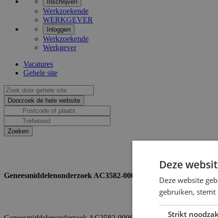
Inschrijven
Werkzoekende
WERKGEVER
Inloggen
Werkzoekende
Werkgever
Vacatures
Gehele site
Deze websit
Geneesmiddelenonderzoek AC3582-0006-GRQ-C (Vergoeding tot 
Deze website geb
gebruiken, stemt
Strikt noodzak
Geneesmiddelenonderzoek AC3582-0006-GRQ-C (Vergoeding tot €4