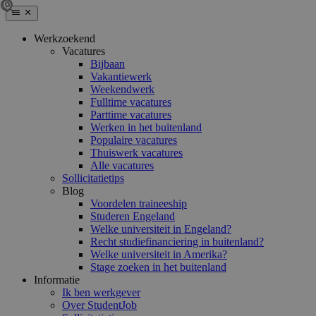
Werkzoekend
Vacatures
Bijbaan
Vakantiewerk
Weekendwerk
Fulltime vacatures
Parttime vacatures
Werken in het buitenland
Populaire vacatures
Thuiswerk vacatures
Alle vacatures
Sollicitatietips
Blog
Voordelen traineeship
Studeren Engeland
Welke universiteit in Engeland?
Recht studiefinanciering in buitenland?
Welke universiteit in Amerika?
Stage zoeken in het buitenland
Informatie
Ik ben werkgever
Over StudentJob