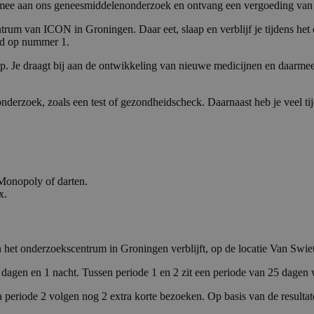
n mee aan ons geneesmiddelenonderzoek en ontvang een vergoeding van €
trum van ICON in Groningen. Daar eet, slaap en verblijf je tijdens het
ijd op nummer 1.
. Je draagt bij aan de ontwikkeling van nieuwe medicijnen en daarmee
nderzoek, zoals een test of gezondheidscheck. Daarnaast heb je veel tij
 Monopoly of darten.
x.
n het onderzoekscentrum in Groningen verblijft, op de locatie Van Swie
e 2 dagen en 1 nacht. Tussen periode 1 en 2 zit een periode van 25 dagen 
a periode 2 volgen nog 2 extra korte bezoeken. Op basis van de resulta