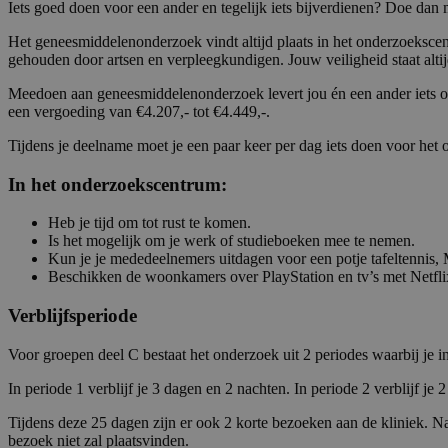
Iets goed doen voor een ander en tegelijk iets bijverdienen? Doe da
Het geneesmiddelenonderzoek vindt altijd plaats in het onderzoekscen
gehouden door artsen en verpleegkundigen. Jouw veiligheid staat alt
Meedoen aan geneesmiddelenonderzoek levert jou én een ander iets op
een vergoeding van €4.207,- tot €4.449,-.
Tijdens je deelname moet je een paar keer per dag iets doen voor het o
In het onderzoekscentrum:
Heb je tijd om tot rust te komen.
Is het mogelijk om je werk of studieboeken mee te nemen.
Kun je je mededeelnemers uitdagen voor een potje tafeltennis,
Beschikken de woonkamers over PlayStation en tv’s met Netfli
Verblijfsperiode
Voor groepen deel C bestaat het onderzoek uit 2 periodes waarbij je i
In periode 1 verblijf je 3 dagen en 2 nachten. In periode 2 verblijf j
Tijdens deze 25 dagen zijn er ook 2 korte bezoeken aan de kliniek. N
bezoek niet zal plaatsvinden.