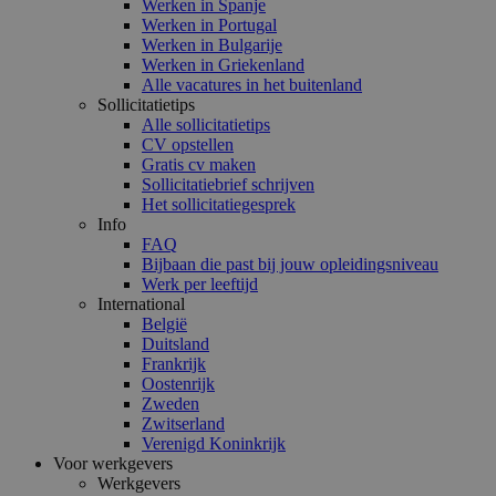
Werken in Spanje
Werken in Portugal
Werken in Bulgarije
Werken in Griekenland
Alle vacatures in het buitenland
Sollicitatietips
Alle sollicitatietips
CV opstellen
Gratis cv maken
Sollicitatiebrief schrijven
Het sollicitatiegesprek
Info
FAQ
Bijbaan die past bij jouw opleidingsniveau
Werk per leeftijd
International
België
Duitsland
Frankrijk
Oostenrijk
Zweden
Zwitserland
Verenigd Koninkrijk
Voor werkgevers
Werkgevers