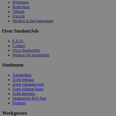
Nijmegen
Rotterdam
Tilburg
Utrecht
Werken in het buitenland
Over StudentJob
F.A.Q.
Contact
Over StudentJob
Werken bij StudentJob
Studenten
Aanmelden
Zoek bijbaan
Zoek vakantiewerk
Zoek fulltime baan
Sollicitatietips
StudentJob IOS App
Partners
Werkgevers