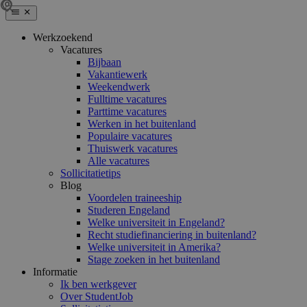
Werkzoekend
Vacatures
Bijbaan
Vakantiewerk
Weekendwerk
Fulltime vacatures
Parttime vacatures
Werken in het buitenland
Populaire vacatures
Thuiswerk vacatures
Alle vacatures
Sollicitatietips
Blog
Voordelen traineeship
Studeren Engeland
Welke universiteit in Engeland?
Recht studiefinanciering in buitenland?
Welke universiteit in Amerika?
Stage zoeken in het buitenland
Informatie
Ik ben werkgever
Over StudentJob