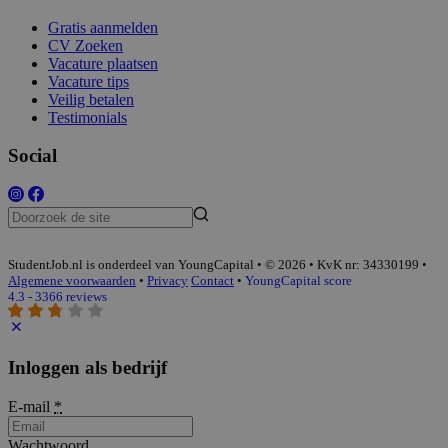
Gratis aanmelden
CV Zoeken
Vacature plaatsen
Vacature tips
Veilig betalen
Testimonials
Social
StudentJob.nl is onderdeel van YoungCapital • © 2026 • KvK nr: 34330199 •
Algemene voorwaarden
•
Privacy
Contact
•
YoungCapital score
4.3 - 3366 reviews
Inloggen als bedrijf
E-mail
*
Wachtwoord