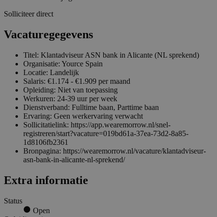
Solliciteer direct
Vacaturegegevens
Titel: Klantadviseur ASN bank in Alicante (NL sprekend)
Organisatie: Yource Spain
Locatie: Landelijk
Salaris: €1.174 - €1.909 per maand
Opleiding: Niet van toepassing
Werkuren: 24-39 uur per week
Dienstverband: Fulltime baan, Parttime baan
Ervaring: Geen werkervaring verwacht
Sollicitatielink: https://app.wearemorrow.nl/snel-
registreren/start?vacature=019bd61a-37ea-73d2-8a85-
1d8106fb2361
Bronpagina: https://wearemorrow.nl/vacature/klantadviseur-
asn-bank-in-alicante-nl-sprekend/
Extra informatie
Status
Open