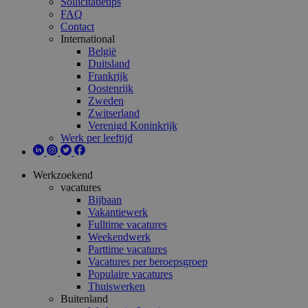
Sollicitatietips
FAQ
Contact
International
België
Duitsland
Frankrijk
Oostenrijk
Zweden
Zwitserland
Verenigd Koninkrijk
Werk per leeftijd
Werkzoekend
vacatures
Bijbaan
Vakantiewerk
Fulltime vacatures
Weekendwerk
Parttime vacatures
Vacatures per beroepsgroep
Populaire vacatures
Thuiswerken
Buitenland