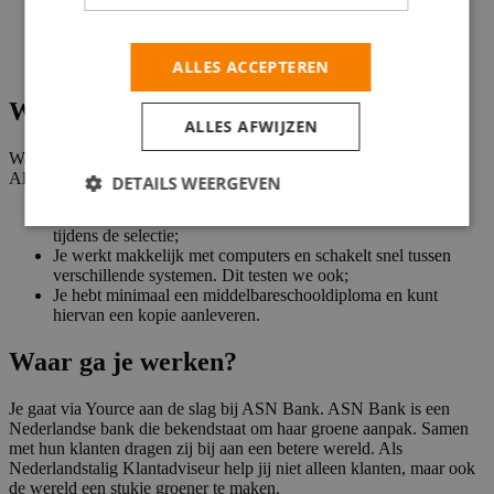
Coaching en begeleiding op de werkvloer;
Toegang tot meer dan 400 online cursussen via Yource
Campus;
Korting op reizen en uitjes via Yource Benefits.
ALLES ACCEPTEREN
Wat wij verwachten
ALLES AFWIJZEN
Wat verwachten wij van een Klantadviseur bij ASN Bank in
Alicante?
DETAILS WEERGEVEN
Je spreekt en schrijft vloeiend Nederlands. We toetsen dit
tijdens de selectie;
Je werkt makkelijk met computers en schakelt snel tussen
verschillende systemen. Dit testen we ook;
Je hebt minimaal een middelbareschooldiploma en kunt
hiervan een kopie aanleveren.
Waar ga je werken?
Je gaat via Yource aan de slag bij ASN Bank. ASN Bank is een
Nederlandse bank die bekendstaat om haar groene aanpak. Samen
met hun klanten dragen zij bij aan een betere wereld. Als
Nederlandstalig Klantadviseur help jij niet alleen klanten, maar ook
de wereld een stukje groener te maken.