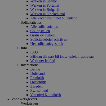
Werken in Spanje
Werken in Portugal
Werken in Bulgarije
Werken in Griekenland
Alle vacatures in het buitenland
Sollicitatietips
Alle sollicitatietips
CV opstellen
Gratis cv maken
Sollicitatiebrief schrijven
Het sollicitatiegesprek
Info
FAQ
Bijbaan die past bij jouw opleidingsniveau
Werk per leeftijd
International
België
Duitsland
Frankrijk
Oostenrijk
Zweden
Zwitserland
Verenigd Koninkrijk
Voor werkgevers
Werkgevers