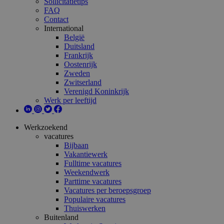
Sollicitatietips
FAQ
Contact
International
België
Duitsland
Frankrijk
Oostenrijk
Zweden
Zwitserland
Verenigd Koninkrijk
Werk per leeftijd
Werkzoekend
vacatures
Bijbaan
Vakantiewerk
Fulltime vacatures
Weekendwerk
Parttime vacatures
Vacatures per beroepsgroep
Populaire vacatures
Thuiswerken
Buitenland