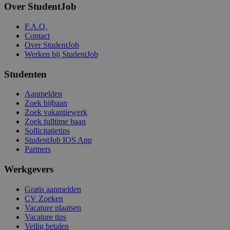
Over StudentJob
F.A.Q.
Contact
Over StudentJob
Werken bij StudentJob
Studenten
Aanmelden
Zoek bijbaan
Zoek vakantiewerk
Zoek fulltime baan
Sollicitatietips
StudentJob IOS App
Partners
Werkgevers
Gratis aanmelden
CV Zoeken
Vacature plaatsen
Vacature tips
Veilig betalen