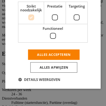
Dit is een functie waarin je actief bezig bent met veiligheid. Jij zorgt
voor veiligheid door contact te maken én daadkrachtig op te treden
Strikt
Prestatie
Targeting
wanneer dat nodig is. Je staat tussen de mensen en bent zichtbaar
noodzakelijk
aanwezig op het station én in de trein. Je hebt actief contact met
reizigers en collega's en grijpt in wanneer er spanning ontstaat. Je
werk draait om aanspreken, de-escaleren en handelen. Niet achteraf,
maar op het moment zelf.
Functioneel
Meer weten over hoe het in de praktijk werkt?
Meld je dan aan voor
een online informatiesessie en hoor van medewerkers zelf hoe het
werk er in de praktijk uitziet. Een overzicht van alle evenementen
Extra informatie
ALLES ACCEPTEREN
Status
ALLES AFWIJZEN
Open
Opleidingsniveaus
MBO
DETAILS WEERGEVEN
Plaats
Utrecht
Werkuren per week
24 - 36
Dienstverbanden
Fulltime (startersfunctie), Parttime (overdag)