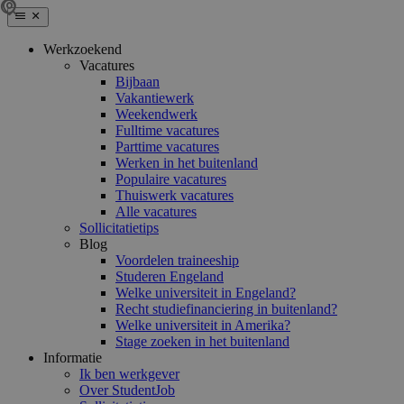
Werkzoekend
Vacatures
Bijbaan
Vakantiewerk
Weekendwerk
Fulltime vacatures
Parttime vacatures
Werken in het buitenland
Populaire vacatures
Thuiswerk vacatures
Alle vacatures
Sollicitatietips
Blog
Voordelen traineeship
Studeren Engeland
Welke universiteit in Engeland?
Recht studiefinanciering in buitenland?
Welke universiteit in Amerika?
Stage zoeken in het buitenland
Informatie
Ik ben werkgever
Over StudentJob