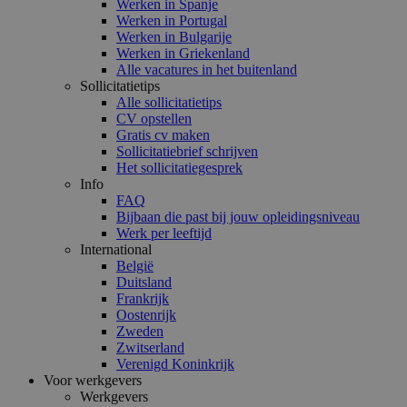
Werken in Spanje
Werken in Portugal
Werken in Bulgarije
Werken in Griekenland
Alle vacatures in het buitenland
Sollicitatietips
Alle sollicitatietips
CV opstellen
Gratis cv maken
Sollicitatiebrief schrijven
Het sollicitatiegesprek
Info
FAQ
Bijbaan die past bij jouw opleidingsniveau
Werk per leeftijd
International
België
Duitsland
Frankrijk
Oostenrijk
Zweden
Zwitserland
Verenigd Koninkrijk
Voor werkgevers
Werkgevers