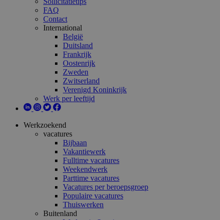
Sollicitatietips
FAQ
Contact
International
België
Duitsland
Frankrijk
Oostenrijk
Zweden
Zwitserland
Verenigd Koninkrijk
Werk per leeftijd
Werkzoekend
vacatures
Bijbaan
Vakantiewerk
Fulltime vacatures
Weekendwerk
Parttime vacatures
Vacatures per beroepsgroep
Populaire vacatures
Thuiswerken
Buitenland