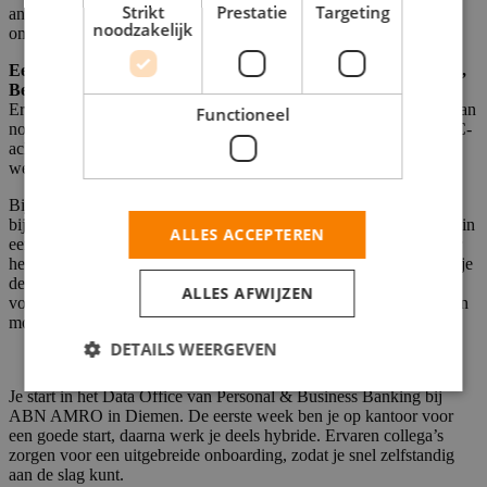
Strikt
Prestatie
Targeting
anders is. Je werkt secuur, leert snel en voelt je prettig in een
noodzakelijk
omgeving waar kwaliteit belangrijker is dan snelheid.
Een hbo- of wo-opleiding, bijvoorbeeld in de richting Rechten,
Bedrijfskunde of Economie, is vereist voor deze functie
.
Ervaring met Excel is belangrijk. Heb je net je diploma op zak? Dan
Functioneel
nodigen we je ook uit om te solliciteren. Kandidaten met een KYC-
achtergrond zijn voor deze functie minder passend, omdat de
werkzaamheden en manier van beoordelen sterk verschillen.
Bij ABN AMRO in Diemen werk je mee aan projecten die direct
bijdragen aan de financiële stabiliteit van de bank. Je komt terecht in
ALLES ACCEPTEREN
een ambitieus team waar kwaliteit centraal staat en collega's elkaar
helpen om snel kennis op te bouwen. Tijdens deze opdracht werk je
deels op kantoor en deels vanuit huis. De eerste week ben je
ALLES AFWIJZEN
volledig op kantoor voor je inwerkperiode, waarna hybride werken
mogelijk is.
DETAILS WEERGEVEN
Je start in het Data Office van Personal & Business Banking bij
ABN AMRO in Diemen. De eerste week ben je op kantoor voor
een goede start, daarna werk je deels hybride. Ervaren collega’s
zorgen voor een uitgebreide onboarding, zodat je snel zelfstandig
aan de slag kunt.