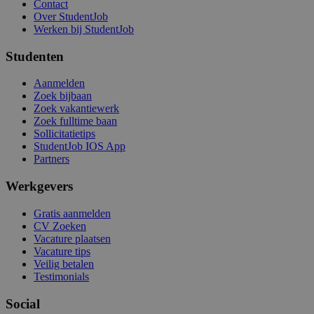
Contact
Over StudentJob
Werken bij StudentJob
Studenten
Aanmelden
Zoek bijbaan
Zoek vakantiewerk
Zoek fulltime baan
Sollicitatietips
StudentJob IOS App
Partners
Werkgevers
Gratis aanmelden
CV Zoeken
Vacature plaatsen
Vacature tips
Veilig betalen
Testimonials
Social