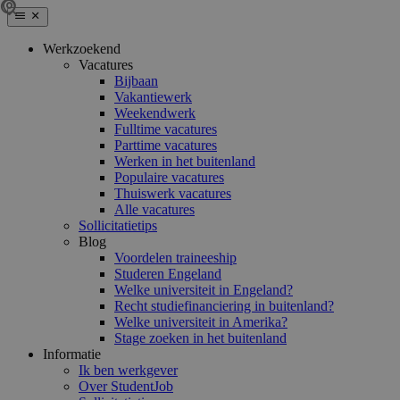
Werkzoekend
Vacatures
Bijbaan
Vakantiewerk
Weekendwerk
Fulltime vacatures
Parttime vacatures
Werken in het buitenland
Populaire vacatures
Thuiswerk vacatures
Alle vacatures
Sollicitatietips
Blog
Voordelen traineeship
Studeren Engeland
Welke universiteit in Engeland?
Recht studiefinanciering in buitenland?
Welke universiteit in Amerika?
Stage zoeken in het buitenland
Informatie
Ik ben werkgever
Over StudentJob