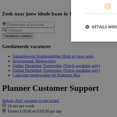
Zoek naar jouw ideale baan in 14201 beschikbare va
DETAILS WE
Vacatures zoeken
Gerelateerde vacatures
Vakantiewerk Huishoudelijke Hulp in jouw regio
Schoonmaak Medewerker
Online Marketing Traineeship (Dutch-speaking only)
Digital Marketing Traineeship (Dutch-speaking only)
Callcenter medewerker bij Butternut Box
Planner Customer Support
Helaas, deze vacature is niet actief.
24 uur per week
Tussen €18,00 en €19,50 per uur