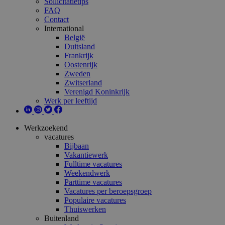
Sollicitatietips
FAQ
Contact
International
België
Duitsland
Frankrijk
Oostenrijk
Zweden
Zwitserland
Verenigd Koninkrijk
Werk per leeftijd
Werkzoekend
vacatures
Bijbaan
Vakantiewerk
Fulltime vacatures
Weekendwerk
Parttime vacatures
Vacatures per beroepsgroep
Populaire vacatures
Thuiswerken
Buitenland