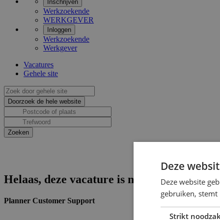
Inschrijven
Werkzoekende
WERKGEVER
Inloggen
Werkzoekende
Werkgever
Vacatures
Gehele site
Deze websit
Helaas, deze vacature is niet actief.
Deze website geb
gebruiken, stemt
Planner Customer Support
Strikt noodzak