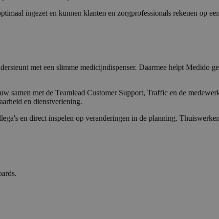
optimaal ingezet en kunnen klanten en zorgprofessionals rekenen op een
ndersteunt met een slimme medicijndispenser. Daarmee helpt Medido geb
auw samen met de Teamlead Customer Support, Traffic en de medewerker
arheid en dienstverlening.
llega's en direct inspelen op veranderingen in de planning. Thuiswerken
oards.