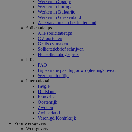
Werken in Spanje
Werken in Portugal
Werken in Bulgarije
Werken in Griekenland
Alle vacatures in het buitenland
Sollicitatietips
Alle sollicitatietips
CV opstellen
Gratis cv maken
Sollicitatiebrief schrijven
Het sollicitatiegesprek
Info
FAQ
Bijbaan die past bij jouw opleidingsniveau
Werk per leeftijd
International
België
Duitsland
Frankrijk
Oostenrijk
Zweden
Zwitserland
Verenigd Koninkrijk
Voor werkgevers
Werkgevers