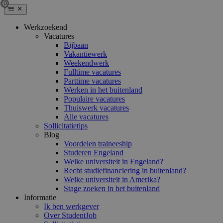
Werkzoekend
Vacatures
Bijbaan
Vakantiewerk
Weekendwerk
Fulltime vacatures
Parttime vacatures
Werken in het buitenland
Populaire vacatures
Thuiswerk vacatures
Alle vacatures
Sollicitatietips
Blog
Voordelen traineeship
Studeren Engeland
Welke universiteit in Engeland?
Recht studiefinanciering in buitenland?
Welke universiteit in Amerika?
Stage zoeken in het buitenland
Informatie
Ik ben werkgever
Over StudentJob