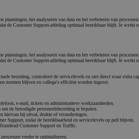
mme planningen, het analyseren van data en het verbeteren van processe
 dat de Customer Support-afdeling optimaal bereikbaar blijft. Je werkt 
mme planningen, het analyseren van data en het verbeteren van processe
 dat de Customer Support-afdeling optimaal bereikbaar blijft. Je werkt 
uele bezetting, controleert de servicelevels en ziet direct waar extra ca
n normen blijven en collega's efficiënt worden ingezet.
elefoon, e-mail, tickets en administratieve werkzaamheden.
s om de benodigde personeelsbezetting te bepalen.
n hiervan bij uitval, drukte of veranderingen.
er Support, zodat de bereikbaarheid en servicelevels op peil blijven.
e Teamlead Customer Support en Traffic.
processen verder te optimaliseren.