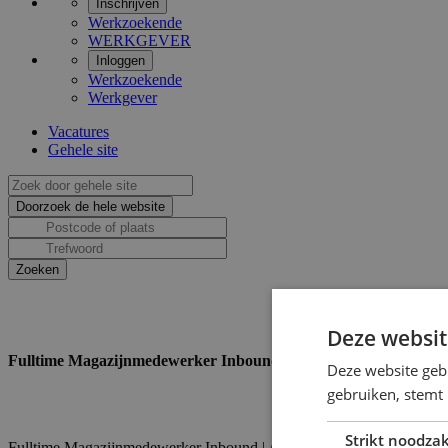
Inschrijven
Werkzoekende
WERKGEVER
Inloggen
Werkzoekende
Werkgever
Vacatures
Gehele site
Deze websit
Fulltime Magazijnmedewerker Inbound | Avonddienst | 32 - 40 u
Deze website geb
gebruiken, stemt
Strikt noodzak
Fulltime Magazijnmedewerker Inbound | Avonddienst | 32 - 40 uur