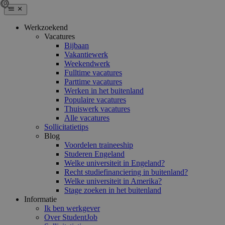
Werkzoekend
Vacatures
Bijbaan
Vakantiewerk
Weekendwerk
Fulltime vacatures
Parttime vacatures
Werken in het buitenland
Populaire vacatures
Thuiswerk vacatures
Alle vacatures
Sollicitatietips
Blog
Voordelen traineeship
Studeren Engeland
Welke universiteit in Engeland?
Recht studiefinanciering in buitenland?
Welke universiteit in Amerika?
Stage zoeken in het buitenland
Informatie
Ik ben werkgever
Over StudentJob