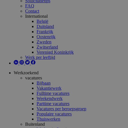
Sollicitatietips
FAQ
Contact
International
België
Duitsland
Frankrijk
Oostenrijk
Zweden
Zwitserland
Verenigd Koninkrijk
Werk per leeftijd
Werkzoekend
vacatures
Bijbaan
Vakantiewerk
Fulltime vacatures
Weekendwerk
Parttime vacatures
Vacatures per beroepsgroep
Populaire vacatures
Thuiswerken
Buitenland