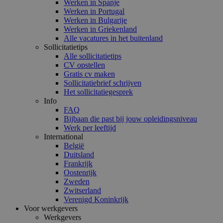
Werken in Spanje
Werken in Portugal
Werken in Bulgarije
Werken in Griekenland
Alle vacatures in het buitenland
Sollicitatietips
Alle sollicitatietips
CV opstellen
Gratis cv maken
Sollicitatiebrief schrijven
Het sollicitatiegesprek
Info
FAQ
Bijbaan die past bij jouw opleidingsniveau
Werk per leeftijd
International
België
Duitsland
Frankrijk
Oostenrijk
Zweden
Zwitserland
Verenigd Koninkrijk
Voor werkgevers
Werkgevers