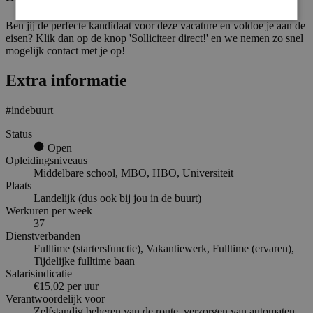
Ben jij de perfecte kandidaat voor deze vacature en voldoe je aan de
eisen? Klik dan op de knop 'Solliciteer direct!' en we nemen zo snel
mogelijk contact met je op!
Extra informatie
#indebuurt
Status
Open
Opleidingsniveaus
Middelbare school, MBO, HBO, Universiteit
Plaats
Landelijk (dus ook bij jou in de buurt)
Werkuren per week
37
Dienstverbanden
Fulltime (startersfunctie), Vakantiewerk, Fulltime (ervaren),
Tijdelijke fulltime baan
Salarisindicatie
€15,02 per uur
Verantwoordelijk voor
Zelfstandig beheren van de route, verzorgen van automaten