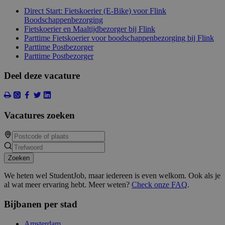
Direct Start: Fietskoerier (E-Bike) voor Flink
Boodschappenbezorging
Fietskoerier en Maaltijdbezorger bij Flink
Parttime Fietskoerier voor boodschappenbezorging bij Flink
Parttime Postbezorger
Parttime Postbezorger
Deel deze vacature
Vacatures zoeken
Zoeken
We heten wel StudentJob, maar iedereen is even welkom. Ook als je
al wat meer ervaring hebt. Meer weten?
Check onze FAQ
.
Bijbanen per stad
Amsterdam