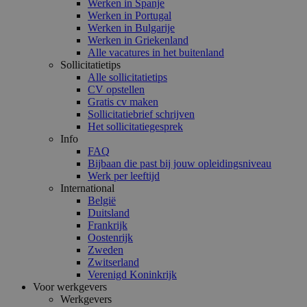
Werken in Spanje
Werken in Portugal
Werken in Bulgarije
Werken in Griekenland
Alle vacatures in het buitenland
Sollicitatietips
Alle sollicitatietips
CV opstellen
Gratis cv maken
Sollicitatiebrief schrijven
Het sollicitatiegesprek
Info
FAQ
Bijbaan die past bij jouw opleidingsniveau
Werk per leeftijd
International
België
Duitsland
Frankrijk
Oostenrijk
Zweden
Zwitserland
Verenigd Koninkrijk
Voor werkgevers
Werkgevers