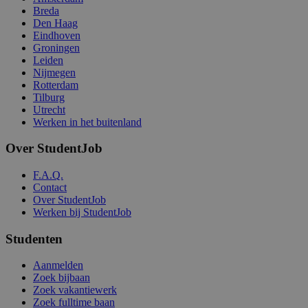
Breda
Den Haag
Eindhoven
Groningen
Leiden
Nijmegen
Rotterdam
Tilburg
Utrecht
Werken in het buitenland
Over StudentJob
F.A.Q.
Contact
Over StudentJob
Werken bij StudentJob
Studenten
Aanmelden
Zoek bijbaan
Zoek vakantiewerk
Zoek fulltime baan