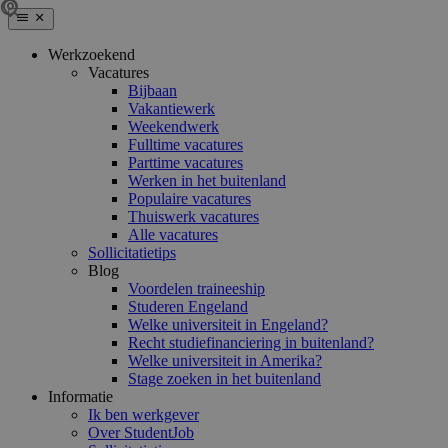
Werkzoekend
Vacatures
Bijbaan
Vakantiewerk
Weekendwerk
Fulltime vacatures
Parttime vacatures
Werken in het buitenland
Populaire vacatures
Thuiswerk vacatures
Alle vacatures
Sollicitatietips
Blog
Voordelen traineeship
Studeren Engeland
Welke universiteit in Engeland?
Recht studiefinanciering in buitenland?
Welke universiteit in Amerika?
Stage zoeken in het buitenland
Informatie
Ik ben werkgever
Over StudentJob