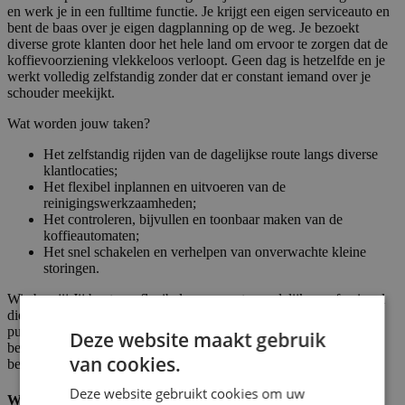
en werk je in een fulltime functie. Je krijgt een eigen serviceauto en
bent de baas over je eigen dagplanning op de weg. Je bezoekt
diverse grote klanten door het hele land om ervoor te zorgen dat de
koffievoorziening vlekkeloos verloopt. Geen dag is hetzelfde en je
werkt volledig zelfstandig zonder dat er constant iemand over je
schouder meekijkt.
Wat worden jouw taken?
Het zelfstandig rijden van de dagelijkse route langs diverse
klantlocaties;
Het flexibel inplannen en uitvoeren van de
reinigingswerkzaamheden;
Het controleren, bijvullen en toonbaar maken van de
koffieautomaten;
Het snel schakelen en verhelpen van onverwachte kleine
storingen.
Wie ben jij Jij bent een flexibele en verantwoordelijke professional
die uitstekend gedijt bij veel vrijheid en zelfstandigheid. Je bent
punctueel in je planning, vindt het heerlijk om onderweg te zijn en
Deze website maakt gebruik
bent representatief op de werkvloer. Verder spreek je Nederlands,
van cookies.
bezit je een rijbewijs B.
Deze website gebruikt cookies om uw
Wat wij bieden