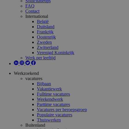
Sollicitatietips
FAQ
Contact
International
België
Duitsland
Frankrijk
Oostenrijk
Zweden
Zwitserland
Verenigd Koninkrijk
Werk per leeftijd
Werkzoekend
vacatures
Bijbaan
Vakantiewerk
Fulltime vacatures
Weekendwerk
Parttime vacatures
Vacatures per beroepsgroep
Populaire vacatures
Thuiswerken
Buitenland