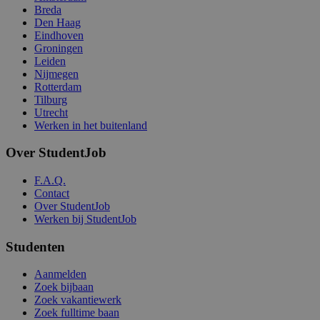
Breda
Den Haag
Eindhoven
Groningen
Leiden
Nijmegen
Rotterdam
Tilburg
Utrecht
Werken in het buitenland
Over StudentJob
F.A.Q.
Contact
Over StudentJob
Werken bij StudentJob
Studenten
Aanmelden
Zoek bijbaan
Zoek vakantiewerk
Zoek fulltime baan