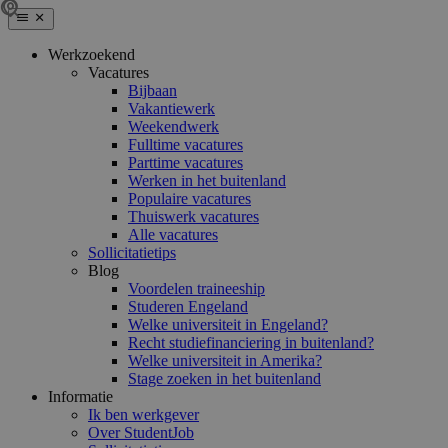
Werkzoekend
Vacatures
Bijbaan
Vakantiewerk
Weekendwerk
Fulltime vacatures
Parttime vacatures
Werken in het buitenland
Populaire vacatures
Thuiswerk vacatures
Alle vacatures
Sollicitatietips
Blog
Voordelen traineeship
Studeren Engeland
Welke universiteit in Engeland?
Recht studiefinanciering in buitenland?
Welke universiteit in Amerika?
Stage zoeken in het buitenland
Informatie
Ik ben werkgever
Over StudentJob