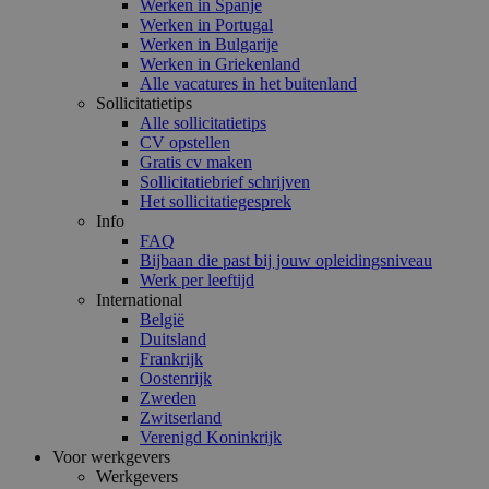
Werken in Spanje
Werken in Portugal
Werken in Bulgarije
Werken in Griekenland
Alle vacatures in het buitenland
Sollicitatietips
Alle sollicitatietips
CV opstellen
Gratis cv maken
Sollicitatiebrief schrijven
Het sollicitatiegesprek
Info
FAQ
Bijbaan die past bij jouw opleidingsniveau
Werk per leeftijd
International
België
Duitsland
Frankrijk
Oostenrijk
Zweden
Zwitserland
Verenigd Koninkrijk
Voor werkgevers
Werkgevers