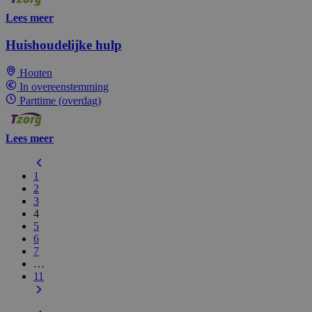
Lees meer
Huishoudelijke hulp
Houten
In overeenstemming
Parttime (overdag)
Lees meer
1
2
3
4
5
6
7
…
11