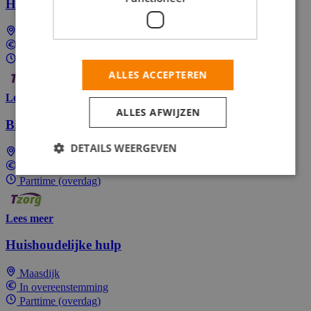
Huishoudelijke hulp
Driebergen-Rijsenburg
In overeenstemming
Parttime (overdag)
ALLES ACCEPTEREN
Lees meer
ALLES AFWIJZEN
Bijbaan huishoudelijke hulp
DETAILS WEERGEVEN
Hoek van Holland
In overeenstemming
Parttime (overdag)
Lees meer
Huishoudelijke hulp
Maasdijk
In overeenstemming
Parttime (overdag)