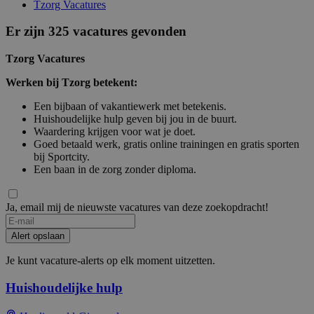
Tzorg Vacatures
Er zijn 325 vacatures gevonden
Tzorg Vacatures
Werken bij Tzorg betekent:
Een bijbaan of vakantiewerk met betekenis.
Huishoudelijke hulp geven bij jou in de buurt.
Waardering krijgen voor wat je doet.
Goed betaald werk, gratis online trainingen en gratis sporten
bij Sportcity.
Een baan in de zorg zonder diploma.
Ja, email mij de nieuwste vacatures van deze zoekopdracht!
If
you
Alert opslaan
are
a
Je kunt vacature-alerts op elk moment uitzetten.
human,
ignore
Huishoudelijke hulp
this
field