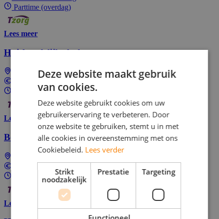
Parttime (overdag)
Lees meer
Huishoudelijke hulp
Deze website maakt gebruik
's-Gravendeel
In overeenstemming
van cookies.
Parttime (overdag)
Deze website gebruikt cookies om uw
gebruikerservaring te verbeteren. Door
Lees meer
onze website te gebruiken, stemt u in met
Begeleider
alle cookies in overeenstemming met ons
Cookiebeleid.
Lees verder
Hoofddorp
In overeenstemming
Strikt
Prestatie
Targeting
Parttime (overdag)
noodzakelijk
Lees meer
Functioneel