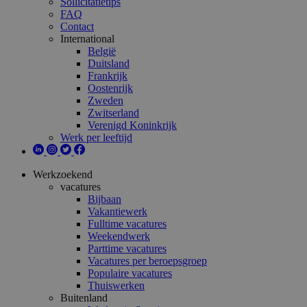
Sollicitatietips
FAQ
Contact
International
België
Duitsland
Frankrijk
Oostenrijk
Zweden
Zwitserland
Verenigd Koninkrijk
Werk per leeftijd
Werkzoekend
vacatures
Bijbaan
Vakantiewerk
Fulltime vacatures
Weekendwerk
Parttime vacatures
Vacatures per beroepsgroep
Populaire vacatures
Thuiswerken
Buitenland