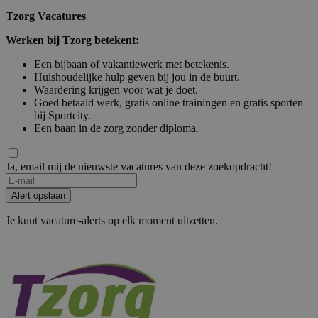
Tzorg Vacatures
Werken bij Tzorg betekent:
Een bijbaan of vakantiewerk met betekenis.
Huishoudelijke hulp geven bij jou in de buurt.
Waardering krijgen voor wat je doet.
Goed betaald werk, gratis online trainingen en gratis sporten
bij Sportcity.
Een baan in de zorg zonder diploma.
Ja, email mij de nieuwste vacatures van deze zoekopdracht!
If
you
Alert opslaan
are
a
Je kunt vacature-alerts op elk moment uitzetten.
human,
ignore
this
field