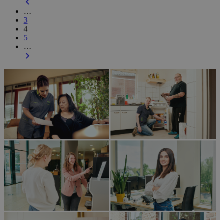
…
3
4
5
…