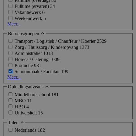
Parttime (overdag)
80
Fulltime (ervaren)
34
Vakantiewerk
6
Weekendwerk
5
Meer...
Beroepsgroepen
Transport / Logistiek / Chauffeur / Koerier
2529
Zorg / Thuiszorg / Kinderopvang
1373
Administratief
1013
Horeca / Catering
1009
Productie
931
Schoonmaak / Facilitair
199
Meer...
Opleidingsniveaus
Middelbare school
181
MBO
11
HBO
4
Universiteit
15
Talen
Nederlands
182