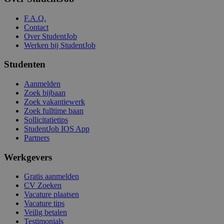
F.A.Q.
Contact
Over StudentJob
Werken bij StudentJob
Studenten
Aanmelden
Zoek bijbaan
Zoek vakantiewerk
Zoek fulltime baan
Sollicitatietips
StudentJob IOS App
Partners
Werkgevers
Gratis aanmelden
CV Zoeken
Vacature plaatsen
Vacature tips
Veilig betalen
Testimonials