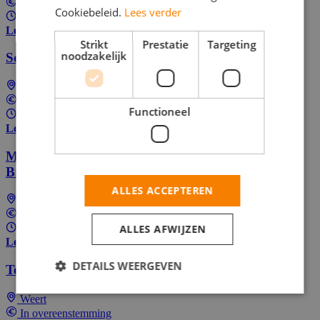
Tussen €14,71 en €16,00 per uur
Cookiebeleid.
Lees verder
8 - uur per week
Lees meer
Strikt
Prestatie
Targeting
noodzakelijk
Schoonmaakmedewerker auto's parttime
Eindhoven
Tussen €13,47 en €14,16 per uur
Functioneel
10 - 40 uur per week
Lees meer
Medewerker Schoonmaak | 10 uur | Ochtend |
Brightlands Chemelot Campus Geleen
ALLES ACCEPTEREN
Geleen
In overeenstemming
ALLES AFWIJZEN
Fulltime (ervaren)
Lees meer
DETAILS WEERGEVEN
Teamcoach Schoonmaak
Weert
In overeenstemming