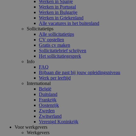
Werken in Spanje
Werken in Portugal
Werken in Bulgarije
Werken in Griekenland
Alle vacatures in het buitenland
Sollicitatietips
Alle sollicitatietips
CV opstellen
Gratis cv maken
Sollicitatiebrief schrijven
Het sollicitatiegesprek
Info
FAQ
Bijbaan die past bij jouw opleidingsniveau
Werk per leeftijd
International
België
Duitsland
Frankrijk
Oostenrijk
Zweden
Zwitserland
Verenigd Koninkrijk
Voor werkgevers
Werkgevers