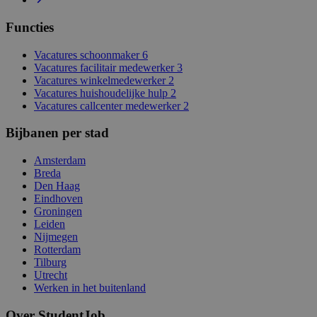
Functies
Vacatures schoonmaker
6
Vacatures facilitair medewerker
3
Vacatures winkelmedewerker
2
Vacatures huishoudelijke hulp
2
Vacatures callcenter medewerker
2
Bijbanen per stad
Amsterdam
Breda
Den Haag
Eindhoven
Groningen
Leiden
Nijmegen
Rotterdam
Tilburg
Utrecht
Werken in het buitenland
Over StudentJob