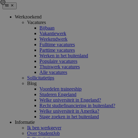
Werkzoekend
Vacatures
Bijbaan
Vakantiewerk
Weekendwerk
Fulltime vacatures
Parttime vacatures
Werken in het buitenland
Populaire vacatures
Thuiswerk vacatures
Alle vacatures
Sollicitatietips
Blog
Voordelen traineeship
Studeren Engeland
Welke universiteit in Engeland?
Recht studiefinanciering in buitenland?
Welke universiteit in Amerika?
Stage zoeken in het buitenland
Informatie
Ik ben werkgever
Over StudentJob