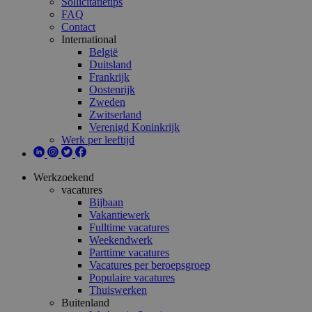
Sollicitatietips
FAQ
Contact
International
België
Duitsland
Frankrijk
Oostenrijk
Zweden
Zwitserland
Verenigd Koninkrijk
Werk per leeftijd
Werkzoekend
vacatures
Bijbaan
Vakantiewerk
Fulltime vacatures
Weekendwerk
Parttime vacatures
Vacatures per beroepsgroep
Populaire vacatures
Thuiswerken
Buitenland