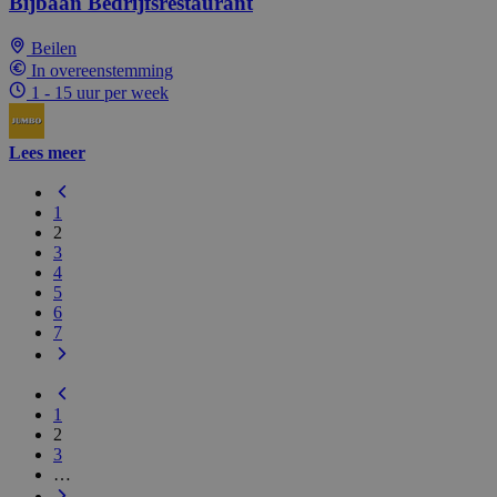
Bijbaan Bedrijfsrestaurant
Beilen
In overeenstemming
1 - 15 uur per week
Lees meer
1
2
3
4
5
6
7
1
2
3
…