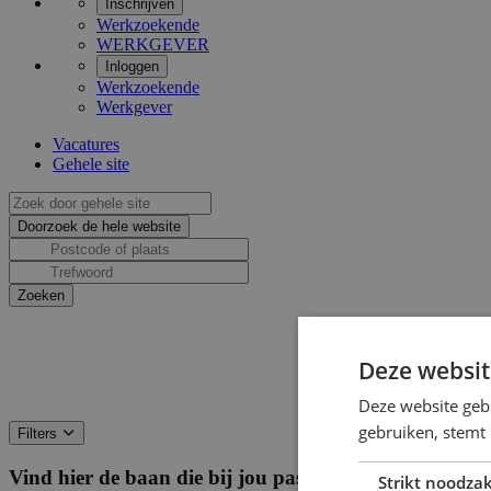
Inschrijven
Werkzoekende
WERKGEVER
Inloggen
Werkzoekende
Werkgever
Vacatures
Gehele site
Deze websit
Deze website geb
gebruiken, stemt
Filters
Vind hier de baan die bij jou past
Filters
Strikt noodzak