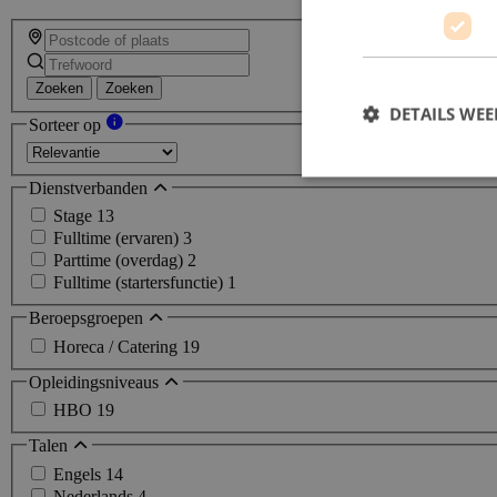
Zoeken
Zoeken
DETAILS WE
Sorteer op
Dienstverbanden
Stage
13
Fulltime (ervaren)
3
Parttime (overdag)
2
Fulltime (startersfunctie)
1
Beroepsgroepen
Horeca / Catering
19
Opleidingsniveaus
HBO
19
Talen
Engels
14
Nederlands
4