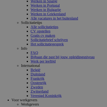
Werken in Spanje
Werken in Portugal
Werken in Bulgarije
Werken in Griekenland
Alle vacatures in het buitenland
Sollicitatietips
Alle sollicitatietips
CV opstellen
Gratis cv maken
Sollicitatiebrief schrijven
Het sollicitatiegesprek
Info
FAQ
Bijbaan die past bij jouw opleidingsniveau
Werk per leeftijd
International
België
Duitsland
Frankrijk
Oostenrijk
Zweden
Zwitserland
Verenigd Koninkrijk
Voor werkgevers
Werkgevers