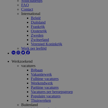
Sollicitatietips
FAQ
Contact
International
België
Duitsland
Frankrijk
Oostenrijk
Zweden
Zwitserland
Verenigd Koninkrijk
Werk per leeftijd
Werkzoekend
vacatures
Bijbaan
Vakantiewerk
Fulltime vacatures
Weekendwerk
Parttime vacatures
Vacatures per beroepsgroep
Populaire vacatures
Thuiswerken
Buitenland