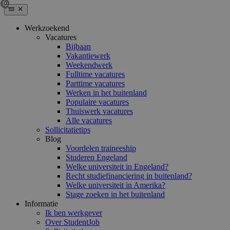
Werkzoekend
Vacatures
Bijbaan
Vakantiewerk
Weekendwerk
Fulltime vacatures
Parttime vacatures
Werken in het buitenland
Populaire vacatures
Thuiswerk vacatures
Alle vacatures
Sollicitatietips
Blog
Voordelen traineeship
Studeren Engeland
Welke universiteit in Engeland?
Recht studiefinanciering in buitenland?
Welke universiteit in Amerika?
Stage zoeken in het buitenland
Informatie
Ik ben werkgever
Over StudentJob