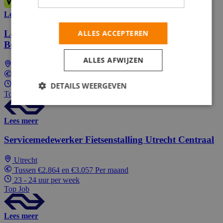
Lees meer
Logistiek Coördinator Treinen - Regionaal
ALLES ACCEPTEREN
Besturingscentrum (RBC) - Utrecht
ALLES AFWIJZEN
Utrecht
Tussen €3.278 en €3.454 Per maand
24 - 36 uur per week
DETAILS WEERGEVEN
Top Job
Lees meer
Servicemedewerker Fietsenstalling Utrecht Centraal
Utrecht
Tussen €2.864 en €3.057 Per maand
23 - 24 uur per week
Top Job
Lees meer