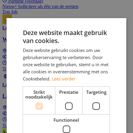
Parttime (overdag)
Nieuw! Solliciteer als één van de eersten
Top Job
Lees meer
Deze website maakt gebruik
Wordt Hiker (auto's vervoeren) bij Easy Way!
van cookies.
Deze website gebruikt cookies om uw
Landelijk (dus ook bij jou in de buurt)
gebruikerservaring te verbeteren. Door
Tussen €11,62 en €16,24 per uur
1 - 40 uur per week
onze website te gebruiken, stemt u in met
Top Job
alle cookies in overeenstemming met ons
Cookiebeleid.
Lees verder
Lees meer
Strikt
Prestatie
Targeting
Logistiek medewerker
noodzakelijk
Landelijk (dus ook bij jou in de buurt)
Tussen €11,00 en €22,00 per uur
Functioneel
10 - 30 uur per week
Top Job