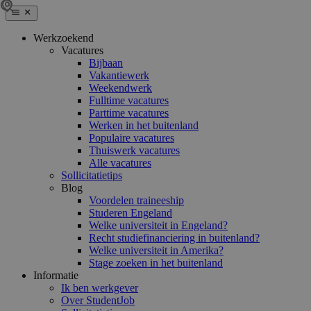
Werkzoekend
Vacatures
Bijbaan
Vakantiewerk
Weekendwerk
Fulltime vacatures
Parttime vacatures
Werken in het buitenland
Populaire vacatures
Thuiswerk vacatures
Alle vacatures
Sollicitatietips
Blog
Voordelen traineeship
Studeren Engeland
Welke universiteit in Engeland?
Recht studiefinanciering in buitenland?
Welke universiteit in Amerika?
Stage zoeken in het buitenland
Informatie
Ik ben werkgever
Over StudentJob