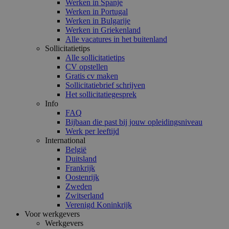
Werken in Spanje
Werken in Portugal
Werken in Bulgarije
Werken in Griekenland
Alle vacatures in het buitenland
Sollicitatietips
Alle sollicitatietips
CV opstellen
Gratis cv maken
Sollicitatiebrief schrijven
Het sollicitatiegesprek
Info
FAQ
Bijbaan die past bij jouw opleidingsniveau
Werk per leeftijd
International
België
Duitsland
Frankrijk
Oostenrijk
Zweden
Zwitserland
Verenigd Koninkrijk
Voor werkgevers
Werkgevers