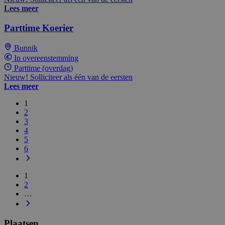
Lees meer
Parttime Koerier
Bunnik
In overeenstemming
Parttime (overdag)
Nieuw! Solliciteer als één van de eersten
Lees meer
1
2
3
4
5
6
1
2
…
Plaatsen