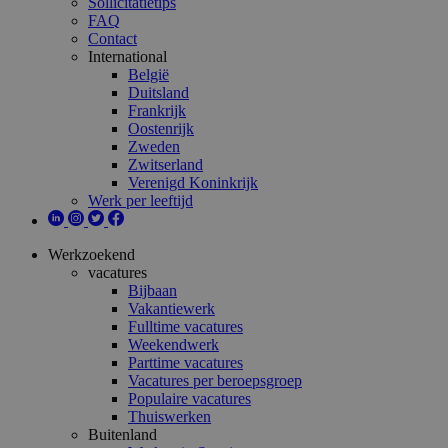
Sollicitatietips
FAQ
Contact
International
België
Duitsland
Frankrijk
Oostenrijk
Zweden
Zwitserland
Verenigd Koninkrijk
Werk per leeftijd
Werkzoekend
vacatures
Bijbaan
Vakantiewerk
Fulltime vacatures
Weekendwerk
Parttime vacatures
Vacatures per beroepsgroep
Populaire vacatures
Thuiswerken
Buitenland