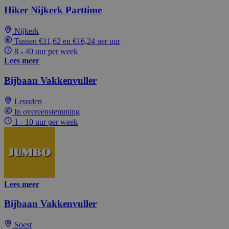
Hiker Nijkerk Parttime
Nijkerk
Tussen €11,62 en €16,24 per uur
8 - 40 uur per week
Lees meer
Bijbaan Vakkenvuller
Leusden
In overeenstemming
1 - 10 uur per week
Lees meer
Bijbaan Vakkenvuller
Soest