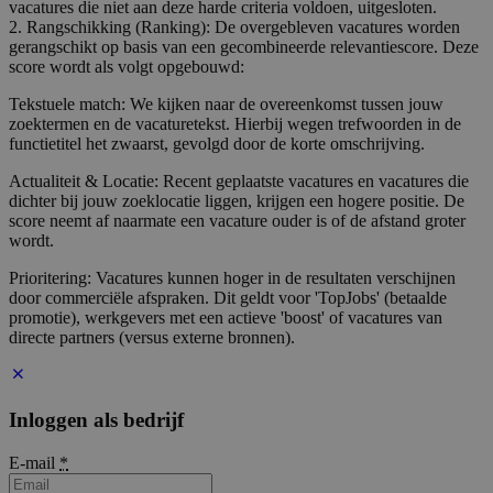
vacatures die niet aan deze harde criteria voldoen, uitgesloten.
2. Rangschikking (Ranking): De overgebleven vacatures worden
gerangschikt op basis van een gecombineerde relevantiescore. Deze
score wordt als volgt opgebouwd:
Tekstuele match: We kijken naar de overeenkomst tussen jouw
zoektermen en de vacaturetekst. Hierbij wegen trefwoorden in de
functietitel het zwaarst, gevolgd door de korte omschrijving.
Actualiteit & Locatie: Recent geplaatste vacatures en vacatures die
dichter bij jouw zoeklocatie liggen, krijgen een hogere positie. De
score neemt af naarmate een vacature ouder is of de afstand groter
wordt.
Prioritering: Vacatures kunnen hoger in de resultaten verschijnen
door commerciële afspraken. Dit geldt voor 'TopJobs' (betaalde
promotie), werkgevers met een actieve 'boost' of vacatures van
directe partners (versus externe bronnen).
Inloggen als bedrijf
E-mail
*