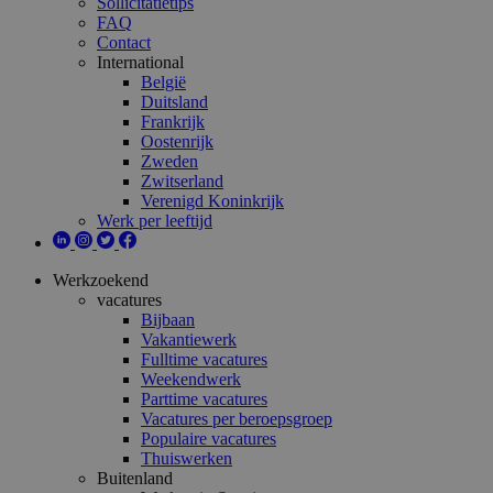
Sollicitatietips
FAQ
Contact
International
België
Duitsland
Frankrijk
Oostenrijk
Zweden
Zwitserland
Verenigd Koninkrijk
Werk per leeftijd
Werkzoekend
vacatures
Bijbaan
Vakantiewerk
Fulltime vacatures
Weekendwerk
Parttime vacatures
Vacatures per beroepsgroep
Populaire vacatures
Thuiswerken
Buitenland