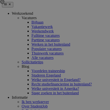
Werkzoekend
Vacatures
Bijbaan
Vakantiewerk
Weekendwerk
Fulltime vacatures
Parttime vacatures
Werken in het buitenland
Populaire vacatures
Thuiswerk vacatures
Alle vacatures
Sollicitatietips
Blog
Voordelen traineeship
Studeren Engeland
Welke universiteit in Engeland?
Recht studiefinanciering in buitenland?
Welke universiteit in Amerika?
Stage zoeken in het buitenland
Informatie
Ik ben werkgever
Over StudentJob