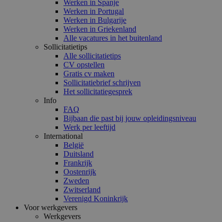
Werken in Spanje
Werken in Portugal
Werken in Bulgarije
Werken in Griekenland
Alle vacatures in het buitenland
Sollicitatietips
Alle sollicitatietips
CV opstellen
Gratis cv maken
Sollicitatiebrief schrijven
Het sollicitatiegesprek
Info
FAQ
Bijbaan die past bij jouw opleidingsniveau
Werk per leeftijd
International
België
Duitsland
Frankrijk
Oostenrijk
Zweden
Zwitserland
Verenigd Koninkrijk
Voor werkgevers
Werkgevers