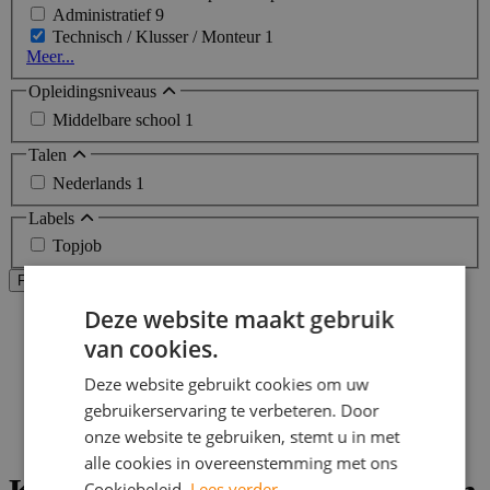
Administratief
9
Technisch / Klusser / Monteur
1
Meer...
Opleidingsniveaus
Middelbare school
1
Talen
Nederlands
1
Labels
Topjob
Alle filters wissen
Filters Toepassen
Deze website maakt gebruik
Home
>
van cookies.
Bijbaan
>
Deze website gebruikt cookies om uw
Apeldoorn
gebruikerservaring te verbeteren. Door
>
onze website te gebruiken, stemt u in met
Klusser vacatures
alle cookies in overeenstemming met ons
Cookiebeleid.
Lees verder