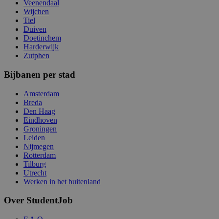
Veenendaal
Wijchen
Tiel
Duiven
Doetinchem
Harderwijk
Zutphen
Bijbanen per stad
Amsterdam
Breda
Den Haag
Eindhoven
Groningen
Leiden
Nijmegen
Rotterdam
Tilburg
Utrecht
Werken in het buitenland
Over StudentJob