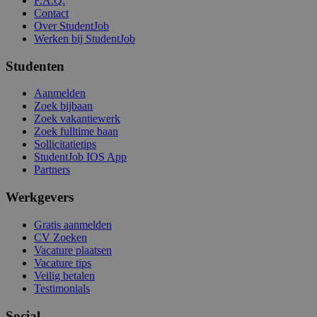
F.A.Q.
Contact
Over StudentJob
Werken bij StudentJob
Studenten
Aanmelden
Zoek bijbaan
Zoek vakantiewerk
Zoek fulltime baan
Sollicitatietips
StudentJob IOS App
Partners
Werkgevers
Gratis aanmelden
CV Zoeken
Vacature plaatsen
Vacature tips
Veilig betalen
Testimonials
Social