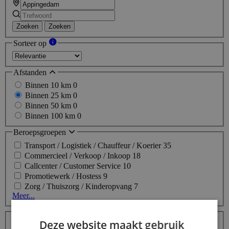
Zoeken
Zoeken
Sorteer op
Afstanden
Binnen 10 km
0
Binnen 25 km
0
Binnen 50 km
0
Binnen 100 km
0
Beroepsgroepen
Transport / Logistiek / Chauffeur / Koerier
35
Commercieel / Verkoop / Inkoop
18
Callcenter / Customer Service
10
Promotiewerk / Hostess
9
Zorg / Thuiszorg / Kinderopvang
7
Meer...
Labels
Deze website maakt gebruik
Topjob