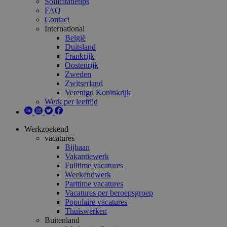
Sollicitatietips
FAQ
Contact
International
België
Duitsland
Frankrijk
Oostenrijk
Zweden
Zwitserland
Verenigd Koninkrijk
Werk per leeftijd
Werkzoekend
vacatures
Bijbaan
Vakantiewerk
Fulltime vacatures
Weekendwerk
Parttime vacatures
Vacatures per beroepsgroep
Populaire vacatures
Thuiswerken
Buitenland