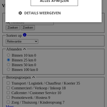
ALLES AFWIJZEN
Vind hier de baan die bij jou past
Filters
DETAILS WEERGEVEN
Zoeken
Zoeken
Sorteer op
Afstanden
Binnen 10 km
0
Binnen 25 km
0
Binnen 50 km
0
Binnen 100 km
0
Beroepsgroepen
Transport / Logistiek / Chauffeur / Koerier
35
Commercieel / Verkoop / Inkoop
18
Callcenter / Customer Service
10
Promotiewerk / Hostess
9
Zorg / Thuiszorg / Kinderopvang
7
Meer...