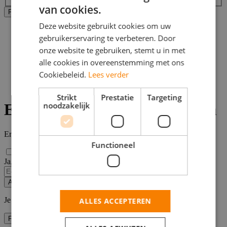
van cookies.
Alle filters wissen
Filters Toepassen
Deze website gebruikt cookies om uw
Home
gebruikerservaring te verbeteren. Door
>
Bijbaan
onze website te gebruiken, stemt u in met
>
alle cookies in overeenstemming met ons
Appingedam
Cookiebeleid.
Lees verder
>
Electra vacatures
Strikt
Prestatie
Targeting
Electra vacatures Appingedam
noodzakelijk
Er zijn
0
electra vacatures in de buurt van Appingedam gevonden.
Functioneel
Ja, email mij de nieuwste vacatures van deze zoekopdracht!
Alert opslaan
Je kunt vacature-alerts op elk moment uitzetten.
ALLES ACCEPTEREN
Filters