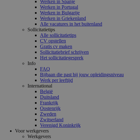
Werken in Spanje
Werken in Portugal
Werken in Bulgarije
Werken in Griekenland
Alle vacatures in het buitenland
Sollicitatietips
Alle sollicitatietips
CV opstellen
Gratis cv maken
Sollicitatiebrief schrijven
Het sollicitatiegesprek
Info
FAQ
Bijbaan die past bij jouw opleidingsniveau
Werk per leeftijd
International
België
Duitsland
Frankrijk
Oostenrijk
Zweden
Zwitserland
Verenigd Koninkrijk
Voor werkgevers
Werkgevers