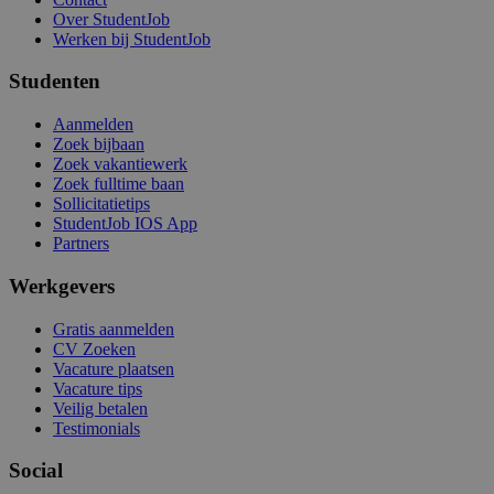
Over StudentJob
Werken bij StudentJob
Studenten
Aanmelden
Zoek bijbaan
Zoek vakantiewerk
Zoek fulltime baan
Sollicitatietips
StudentJob IOS App
Partners
Werkgevers
Gratis aanmelden
CV Zoeken
Vacature plaatsen
Vacature tips
Veilig betalen
Testimonials
Social