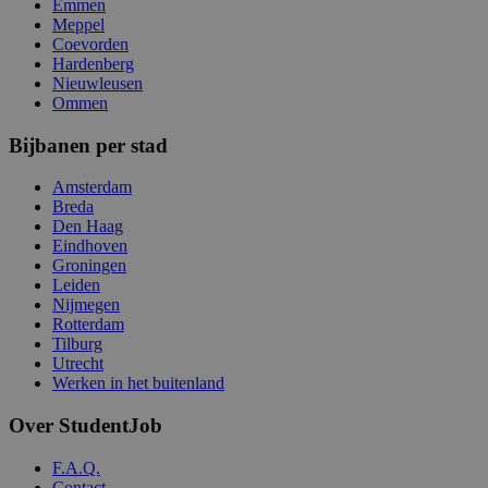
Emmen
Meppel
Coevorden
Hardenberg
Nieuwleusen
Ommen
Bijbanen per stad
Amsterdam
Breda
Den Haag
Eindhoven
Groningen
Leiden
Nijmegen
Rotterdam
Tilburg
Utrecht
Werken in het buitenland
Over StudentJob
F.A.Q.
Contact