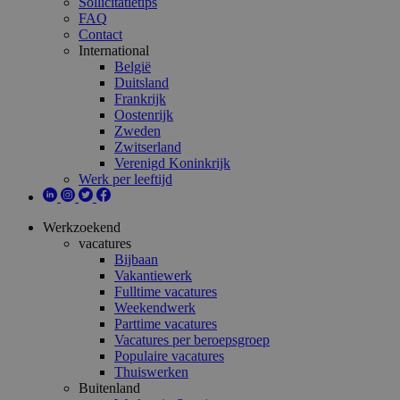
Sollicitatietips
FAQ
Contact
International
België
Duitsland
Frankrijk
Oostenrijk
Zweden
Zwitserland
Verenigd Koninkrijk
Werk per leeftijd
Werkzoekend
vacatures
Bijbaan
Vakantiewerk
Fulltime vacatures
Weekendwerk
Parttime vacatures
Vacatures per beroepsgroep
Populaire vacatures
Thuiswerken
Buitenland