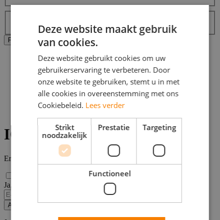
Labels
Topjob
Deze website maakt gebruik
van cookies.
Alle filters wissen
Filters Toepassen
Deze website gebruikt cookies om uw
Home
>
gebruikerservaring te verbeteren. Door
Bijbaan
onze website te gebruiken, stemt u in met
>
alle cookies in overeenstemming met ons
Assen
>
Cookiebeleid.
Lees verder
Ict vacatures
Strikt
Prestatie
Targeting
ICT vacatures in Assen
noodzakelijk
Er zijn
0
ICT vacatures in Assen gevonden.
Functioneel
Ja, email mij de nieuwste vacatures van deze zoekopdracht!
Alert opslaan