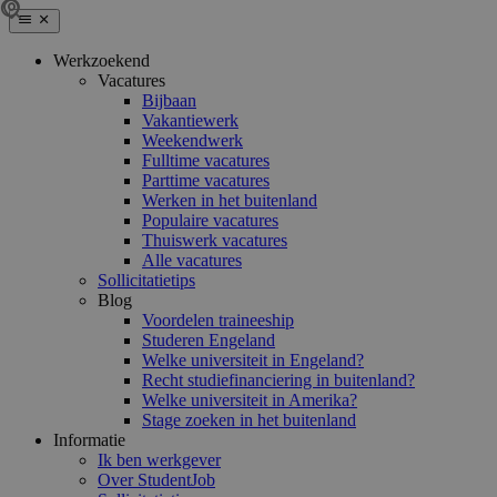
Werkzoekend
Vacatures
Bijbaan
Vakantiewerk
Weekendwerk
Fulltime vacatures
Parttime vacatures
Werken in het buitenland
Populaire vacatures
Thuiswerk vacatures
Alle vacatures
Sollicitatietips
Blog
Voordelen traineeship
Studeren Engeland
Welke universiteit in Engeland?
Recht studiefinanciering in buitenland?
Welke universiteit in Amerika?
Stage zoeken in het buitenland
Informatie
Ik ben werkgever
Over StudentJob