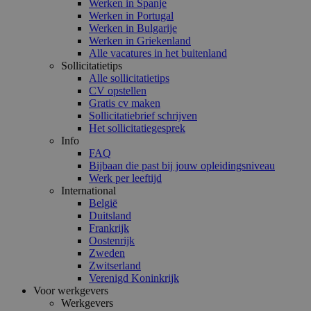
Werken in Spanje
Werken in Portugal
Werken in Bulgarije
Werken in Griekenland
Alle vacatures in het buitenland
Sollicitatietips
Alle sollicitatietips
CV opstellen
Gratis cv maken
Sollicitatiebrief schrijven
Het sollicitatiegesprek
Info
FAQ
Bijbaan die past bij jouw opleidingsniveau
Werk per leeftijd
International
België
Duitsland
Frankrijk
Oostenrijk
Zweden
Zwitserland
Verenigd Koninkrijk
Voor werkgevers
Werkgevers