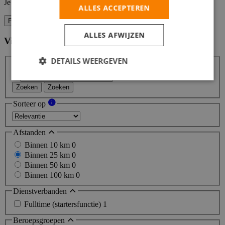
Je kunt vacature-alerts op elk moment uitzetten.
ALLES ACCEPTEREN
Filters
ALLES AFWIJZEN
Vind hier de baan die bij jou past
Filters
DETAILS WEERGEVEN
Zoeken
Zoeken
Sorteer op
Afstanden
Binnen 10 km
0
Binnen 25 km
0
Binnen 50 km
0
Binnen 100 km
0
Dienstverbanden
Fulltime (startersfunctie)
1
Beroepsgroepen