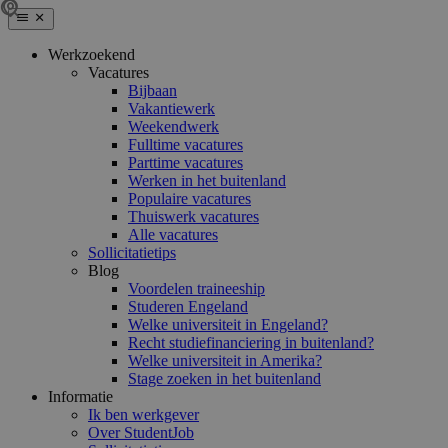
Werkzoekend
Vacatures
Bijbaan
Vakantiewerk
Weekendwerk
Fulltime vacatures
Parttime vacatures
Werken in het buitenland
Populaire vacatures
Thuiswerk vacatures
Alle vacatures
Sollicitatietips
Blog
Voordelen traineeship
Studeren Engeland
Welke universiteit in Engeland?
Recht studiefinanciering in buitenland?
Welke universiteit in Amerika?
Stage zoeken in het buitenland
Informatie
Ik ben werkgever
Over StudentJob