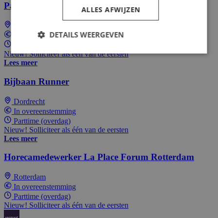
Parttime Runner
ALLES AFWIJZEN
Alblasserdam
DETAILS WEERGEVEN
In overeenstemming
Parttime (overdag)
Nieuw! Solliciteer als één van de eersten
Lees meer
Bijbaan Runner
Dordrecht
In overeenstemming
Parttime (overdag)
Nieuw! Solliciteer als één van de eersten
Lees meer
Horecamedewerker La Place Forum Rotterdam
Rotterdam
In overeenstemming
Parttime (overdag)
Nieuw! Solliciteer als één van de eersten