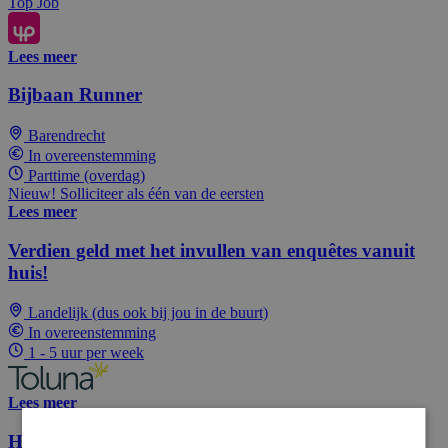
Top Job
Lees meer
Bijbaan Runner
Barendrecht
In overeenstemming
Parttime (overdag)
Nieuw! Solliciteer als één van de eersten
Lees meer
Verdien geld met het invullen van enquêtes vanuit
huis!
Landelijk (dus ook bij jou in de buurt)
In overeenstemming
1 - 5 uur per week
Lees meer
Hulpkok