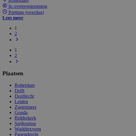
Rotterdam
In overeenstemming
Parttime (overdag)
Lees meer
1
2
1
2
Plaatsen
Rotterdam
Delft
Dordrecht
Leiden
Zoetermeer
Gouda
Ridderkerk
Spijkenisse
Waddinxveen
Papendrecht