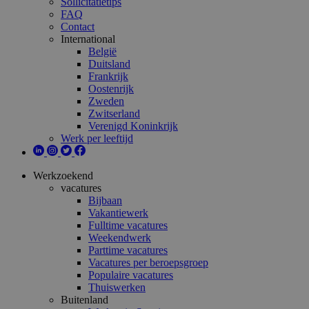
Sollicitatietips
FAQ
Contact
International
België
Duitsland
Frankrijk
Oostenrijk
Zweden
Zwitserland
Verenigd Koninkrijk
Werk per leeftijd
Werkzoekend
vacatures
Bijbaan
Vakantiewerk
Fulltime vacatures
Weekendwerk
Parttime vacatures
Vacatures per beroepsgroep
Populaire vacatures
Thuiswerken
Buitenland