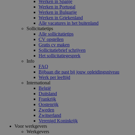
Werken in Spanje
Werken in Portugal
Werken in Bulgarije
Werken in Griekenland
Alle vacatures in het buitenland
Sollicitatietips
Alle sollicitatietips
CV opstellen
Gratis cv maken
Sollicitatiebrief schrijven
Het sollicitatiegesprek
Info
FAQ
Bijbaan die past bij jouw opleidingsniveau
Werk per leeftijd
International
België
Duitsland
Frankrijk
Oostenrijk
Zweden
Zwitserland
Verenigd Koninkrijk
Voor werkgevers
Werkgevers