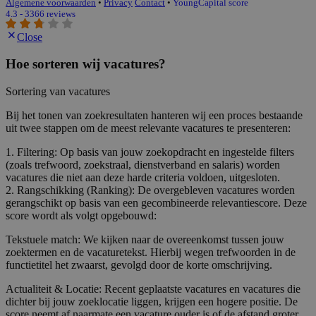
Algemene voorwaarden
•
Privacy
Contact
•
YoungCapital score
4.3 - 3366 reviews
Close
Hoe sorteren wij vacatures?
Sortering van vacatures
Bij het tonen van zoekresultaten hanteren wij een proces bestaande
uit twee stappen om de meest relevante vacatures te presenteren:
1. Filtering: Op basis van jouw zoekopdracht en ingestelde filters
(zoals trefwoord, zoekstraal, dienstverband en salaris) worden
vacatures die niet aan deze harde criteria voldoen, uitgesloten.
2. Rangschikking (Ranking): De overgebleven vacatures worden
gerangschikt op basis van een gecombineerde relevantiescore. Deze
score wordt als volgt opgebouwd:
Tekstuele match: We kijken naar de overeenkomst tussen jouw
zoektermen en de vacaturetekst. Hierbij wegen trefwoorden in de
functietitel het zwaarst, gevolgd door de korte omschrijving.
Actualiteit & Locatie: Recent geplaatste vacatures en vacatures die
dichter bij jouw zoeklocatie liggen, krijgen een hogere positie. De
score neemt af naarmate een vacature ouder is of de afstand groter