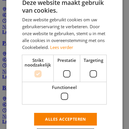
Deze website maakt gebruik
van cookies.
Rotterdam
In overeenstemming
Deze website gebruikt cookies om uw
Parttime (overdag)
gebruikerservaring te verbeteren. Door
Nieuw! Solliciteer als één van de eersten
Lees meer
onze website te gebruiken, stemt u in met
alle cookies in overeenstemming met ons
Parttime Runner
Cookiebeleid.
Lees verder
Puttershoek
Strikt
Prestatie
Targeting
In overeenstemming
noodzakelijk
Parttime (overdag)
Nieuw! Solliciteer als één van de eersten
Lees meer
Functioneel
Bijbaan Runner
Maasdam
In overeenstemming
Parttime (overdag)
Nieuw! Solliciteer als één van de eersten
ALLES ACCEPTEREN
Lees meer