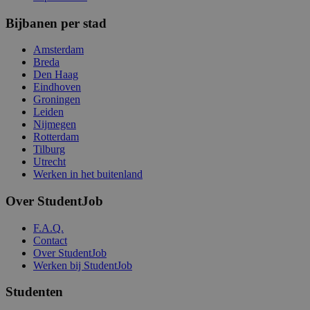
Bijbanen per stad
Amsterdam
Breda
Den Haag
Eindhoven
Groningen
Leiden
Nijmegen
Rotterdam
Tilburg
Utrecht
Werken in het buitenland
Over StudentJob
F.A.Q.
Contact
Over StudentJob
Werken bij StudentJob
Studenten