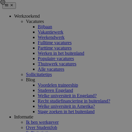
Werkzoekend
Vacatures
Bijbaan
Vakantiewerk
Weekendwerk
Fulltime vacatures
Parttime vacatures
Werken in het buitenland
Populaire vacatures
Thuiswerk vacatures
Alle vacatures
Sollicitatietips
Blog
Voordelen traineeship
Studeren Engeland
Welke universiteit in Engeland?
Recht studiefinanciering in buitenland?
Welke universiteit in Amerika?
Stage zoeken in het buitenland
Informatie
Ik ben werkgever
Over StudentJob