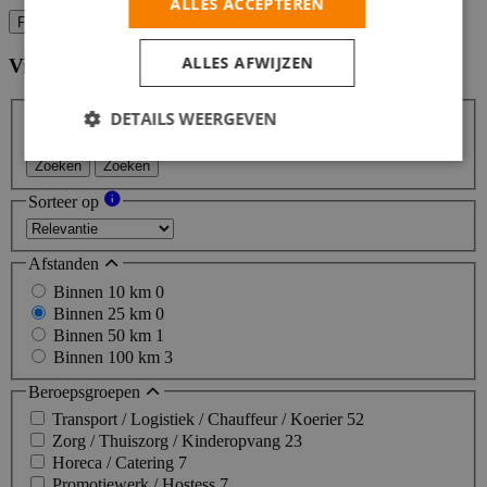
ALLES ACCEPTEREN
Filters
ALLES AFWIJZEN
Vind hier de baan die bij jou past
Filters
DETAILS WEERGEVEN
Zoeken
Zoeken
Sorteer op
Afstanden
Binnen 10 km
0
Binnen 25 km
0
Binnen 50 km
1
Binnen 100 km
3
Beroepsgroepen
Transport / Logistiek / Chauffeur / Koerier
52
Zorg / Thuiszorg / Kinderopvang
23
Horeca / Catering
7
Promotiewerk / Hostess
7