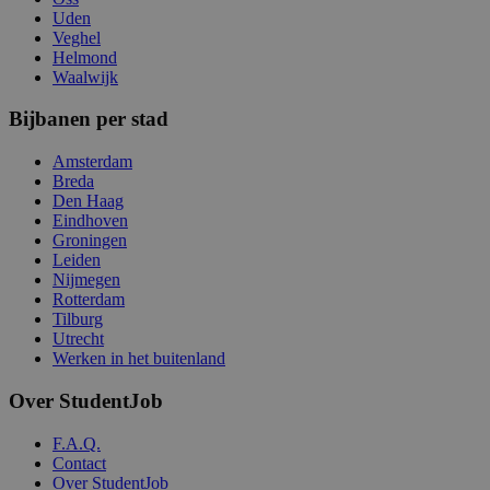
Uden
Veghel
Helmond
Waalwijk
Bijbanen per stad
Amsterdam
Breda
Den Haag
Eindhoven
Groningen
Leiden
Nijmegen
Rotterdam
Tilburg
Utrecht
Werken in het buitenland
Over StudentJob
F.A.Q.
Contact
Over StudentJob