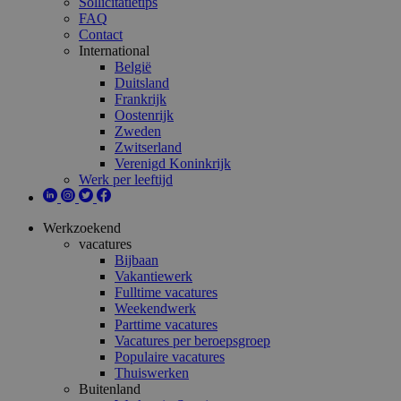
Sollicitatietips
FAQ
Contact
International
België
Duitsland
Frankrijk
Oostenrijk
Zweden
Zwitserland
Verenigd Koninkrijk
Werk per leeftijd
Werkzoekend
vacatures
Bijbaan
Vakantiewerk
Fulltime vacatures
Weekendwerk
Parttime vacatures
Vacatures per beroepsgroep
Populaire vacatures
Thuiswerken
Buitenland