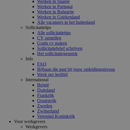
Werken in Spanje
Werken in Portugal
Werken in Bulgarije
Werken in Griekenland
Alle vacatures in het buitenland
Sollicitatietips
Alle sollicitatietips
CV opstellen
Gratis cv maken
Sollicitatiebrief schrijven
Het sollicitatiegesprek
Info
FAQ
Bijbaan die past bij jouw opleidingsniveau
Werk per leeftijd
International
België
Duitsland
Frankrijk
Oostenrijk
Zweden
Zwitserland
Verenigd Koninkrijk
Voor werkgevers
Werkgevers