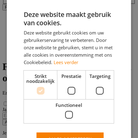
Alle filters wissen
Filters Toepassen
Deze website maakt gebruik
Home
van cookies.
>
Bijbaan
Deze website gebruikt cookies om uw
>
gebruikerservaring te verbeteren. Door
Bergen op Zoom
>
onze website te gebruiken, stemt u in met
Financiele vacatures
alle cookies in overeenstemming met ons
Cookiebeleid.
Lees verder
Financiele vacatures in Bergen
op Zoom
Strikt
Prestatie
Targeting
noodzakelijk
Er zijn
0
Financiele vacatures in Bergen op Zoom gevonden.
Functioneel
Ja, email mij de nieuwste vacatures van deze zoekopdracht!
Alert opslaan
Je kunt vacature-alerts op elk moment uitzetten.