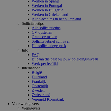
Werken in Spanje
Werken in Portugal
Werken in Bulgarije
Werken in Griekenland
Alle vacatures in het buitenland
Sollicitatietips
Alle sollicitatietips
CV opstellen
Gratis cv maken
Sollicitatiebrief schrijven
Het sollicitatiegesprek
Info
FAQ
Bijbaan die past bij jouw opleidingsniveau
Werk per leeftijd
International
België
Duitsland
Frankrijk
Oostenrijk
Zweden
Zwitserland
Verenigd Koninkrijk
Voor werkgevers
Werkgevers