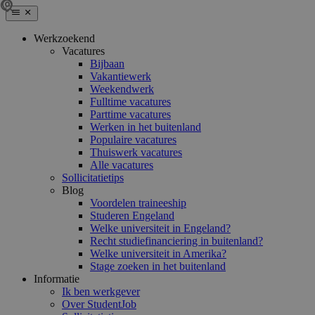
Werkzoekend
Vacatures
Bijbaan
Vakantiewerk
Weekendwerk
Fulltime vacatures
Parttime vacatures
Werken in het buitenland
Populaire vacatures
Thuiswerk vacatures
Alle vacatures
Sollicitatietips
Blog
Voordelen traineeship
Studeren Engeland
Welke universiteit in Engeland?
Recht studiefinanciering in buitenland?
Welke universiteit in Amerika?
Stage zoeken in het buitenland
Informatie
Ik ben werkgever
Over StudentJob