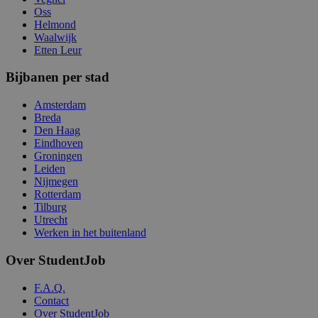
Oss
Helmond
Waalwijk
Etten Leur
Bijbanen per stad
Amsterdam
Breda
Den Haag
Eindhoven
Groningen
Leiden
Nijmegen
Rotterdam
Tilburg
Utrecht
Werken in het buitenland
Over StudentJob
F.A.Q.
Contact
Over StudentJob