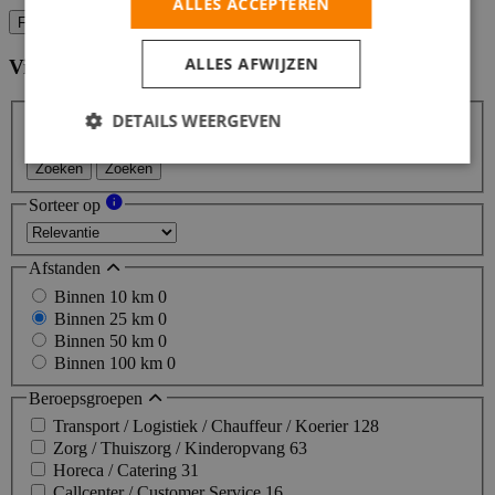
ALLES ACCEPTEREN
Filters
ALLES AFWIJZEN
Vind hier de baan die bij jou past
Filters
DETAILS WEERGEVEN
Zoeken
Zoeken
Sorteer op
Afstanden
Binnen 10 km
0
Binnen 25 km
0
Binnen 50 km
0
Binnen 100 km
0
Beroepsgroepen
Transport / Logistiek / Chauffeur / Koerier
128
Zorg / Thuiszorg / Kinderopvang
63
Horeca / Catering
31
Callcenter / Customer Service
16