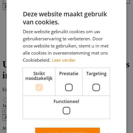
Alle filters wissen
Filters Toepassen
Deze website maakt gebruik
Home
van cookies.
>
Bijbaan
Deze website gebruikt cookies om uw
>
gebruikerservaring te verbeteren. Door
Breda
>
onze website te gebruiken, stemt u in met
Vacatures uiterlijke verzorging
alle cookies in overeenstemming met ons
Cookiebeleid.
Lees verder
Uiterlijke Verzorging vacatures
in Breda
Strikt
Prestatie
Targeting
noodzakelijk
Er zijn
0
Uiterlijke Verzorging vacatures in Breda gevonden.
Functioneel
Ja, email mij de nieuwste vacatures van deze zoekopdracht!
Alert opslaan
Je kunt vacature-alerts op elk moment uitzetten.