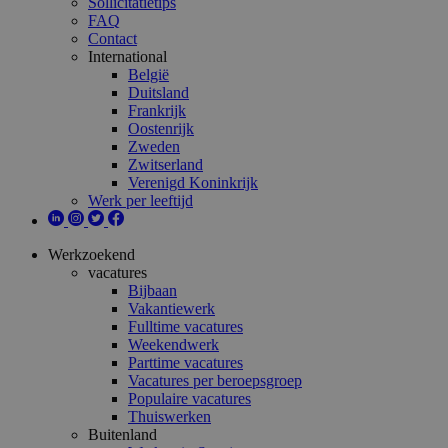
Sollicitatietips
FAQ
Contact
International
België
Duitsland
Frankrijk
Oostenrijk
Zweden
Zwitserland
Verenigd Koninkrijk
Werk per leeftijd
Werkzoekend
vacatures
Bijbaan
Vakantiewerk
Fulltime vacatures
Weekendwerk
Parttime vacatures
Vacatures per beroepsgroep
Populaire vacatures
Thuiswerken
Buitenland