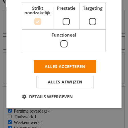
Vind hier de baan die bij jou past
Filters
Strikt
Prestatie
Targeting
noodzakelijk
Zoeken
Zoeken
Functioneel
Sorteer op
Afstanden
Binnen 10 km
1
Binnen 25 km
4
ALLES ACCEPTEREN
Binnen 50 km
16
Binnen 100 km
18
ALLES AFWIJZEN
Dienstverbanden
Stage
34
DETAILS WEERGEVEN
Fulltime (startersfunctie)
24
Fulltime (ervaren)
17
Parttime (overdag)
4
Thuiswerk
1
Weekendwerk
1