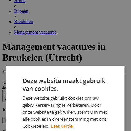
Home
>
Bijbaan
>
Breukelen
>
Management vacatures
Management vacatures in
Breukelen (Utrecht)
Er zijn
4
Management vacatures in Breukelen (Utrecht) gevonden.
Deze website maakt gebruik
van cookies.
Ja, email mij de nieuwste vacatures van deze zoekopdracht!
Deze website gebruikt cookies om uw
Alert opslaan
gebruikerservaring te verbeteren. Door
Je kunt vacature-alerts op elk moment uitzetten.
onze website te gebruiken, stemt u in met
alle cookies in overeenstemming met ons
Filters
Cookiebeleid.
Lees verder