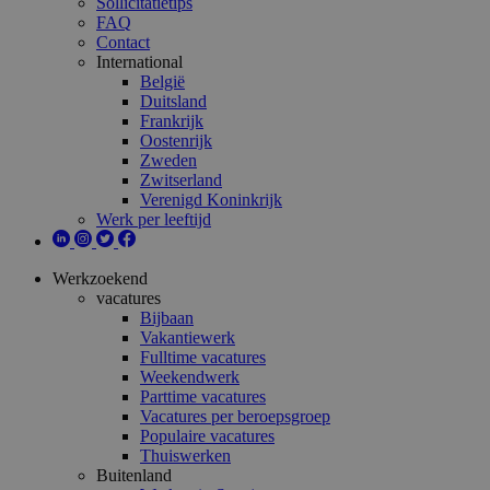
Sollicitatietips
FAQ
Contact
International
België
Duitsland
Frankrijk
Oostenrijk
Zweden
Zwitserland
Verenigd Koninkrijk
Werk per leeftijd
Werkzoekend
vacatures
Bijbaan
Vakantiewerk
Fulltime vacatures
Weekendwerk
Parttime vacatures
Vacatures per beroepsgroep
Populaire vacatures
Thuiswerken
Buitenland