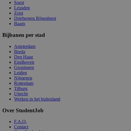
Soest
Leusden
Zeist
Driebergen Rijsenburg
Baarn
Bijbanen per stad
Amsterdam
Breda
Den Haag
Eindhoven
Groningen
Leiden
Nijmegen
Rotterdam
Tilburg
Utrecht
Werken in het buitenland
Over StudentJob
F.A.Q.
Contact