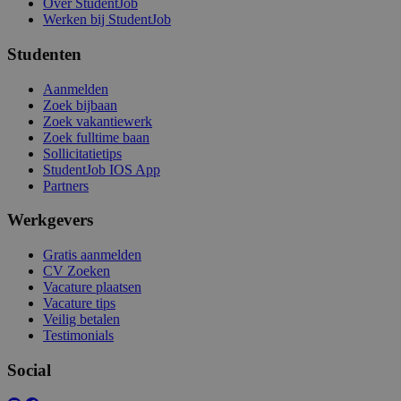
Over StudentJob
Werken bij StudentJob
Studenten
Aanmelden
Zoek bijbaan
Zoek vakantiewerk
Zoek fulltime baan
Sollicitatietips
StudentJob IOS App
Partners
Werkgevers
Gratis aanmelden
CV Zoeken
Vacature plaatsen
Vacature tips
Veilig betalen
Testimonials
Social