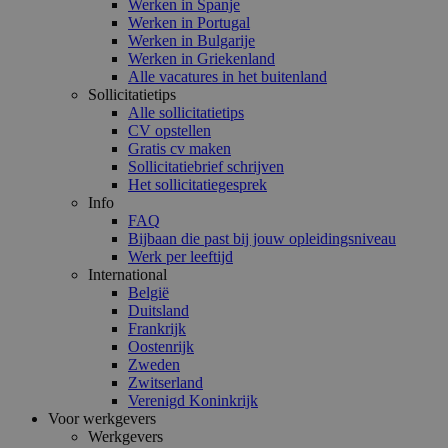
Werken in Spanje
Werken in Portugal
Werken in Bulgarije
Werken in Griekenland
Alle vacatures in het buitenland
Sollicitatietips
Alle sollicitatietips
CV opstellen
Gratis cv maken
Sollicitatiebrief schrijven
Het sollicitatiegesprek
Info
FAQ
Bijbaan die past bij jouw opleidingsniveau
Werk per leeftijd
International
België
Duitsland
Frankrijk
Oostenrijk
Zweden
Zwitserland
Verenigd Koninkrijk
Voor werkgevers
Werkgevers