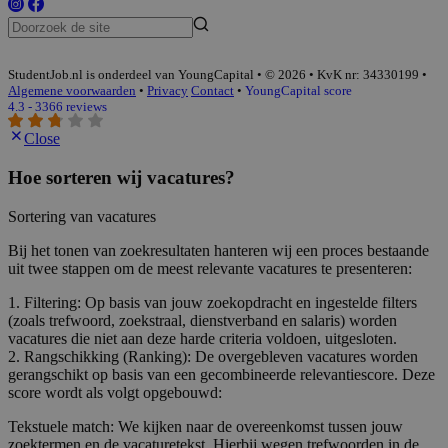
StudentJob.nl is onderdeel van YoungCapital • © 2026 • KvK nr: 34330199 •
Algemene voorwaarden
•
Privacy
Contact
•
YoungCapital score
4.3 - 3366 reviews
Close
Hoe sorteren wij vacatures?
Sortering van vacatures
Bij het tonen van zoekresultaten hanteren wij een proces bestaande
uit twee stappen om de meest relevante vacatures te presenteren:
1. Filtering: Op basis van jouw zoekopdracht en ingestelde filters
(zoals trefwoord, zoekstraal, dienstverband en salaris) worden
vacatures die niet aan deze harde criteria voldoen, uitgesloten.
2. Rangschikking (Ranking): De overgebleven vacatures worden
gerangschikt op basis van een gecombineerde relevantiescore. Deze
score wordt als volgt opgebouwd:
Tekstuele match: We kijken naar de overeenkomst tussen jouw
zoektermen en de vacaturetekst. Hierbij wegen trefwoorden in de