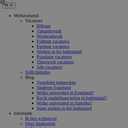
Werkzoekend
Vacatures
Bijbaan
Vakantiewerk
Weekendwerk
Fulltime vacatures
Parttime vacatures
Werken in het buitenland
Populaire vacatures
Thuiswerk vacatures
Alle vacatures
Sollicitatietips
Blog
Voordelen traineeship
Studeren Engeland
Welke universiteit in Engeland?
Recht studiefinanciering in buitenland?
Welke universiteit in Amerika?
Stage zoeken in het buitenland
Informatie
Ik ben werkgever
Over StudentJob