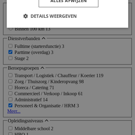
ALLES AFWIJZEN
Afstanden
Binnen 10 km
1
DETAILS WEERGEVEN
Binnen 25 km
3
Binnen 50 km
8
Binnen 100 km
13
Dienstverbanden
Fulltime (startersfunctie)
3
Parttime (overdag)
3
Stage
2
Beroepsgroepen
Transport / Logistiek / Chauffeur / Koerier
119
Zorg / Thuiszorg / Kinderopvang
98
Horeca / Catering
71
Commercieel / Verkoop / Inkoop
61
Administratief
14
Personeel & Organisatie / HRM
3
Meer...
Opleidingsniveaus
Middelbare school
2
HBO
1