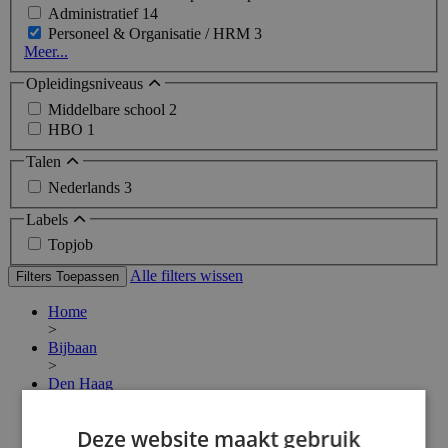
Administratief
14
Personeel & Organisatie / HRM
3
Meer...
Opleidingsniveaus
Middelbare school
2
HBO
1
Talen
Nederlands
3
Labels
Topjob
Alle filters wissen
Filters Toepassen
Home
>
Bijbaan
>
Den Haag
>
Hr vacatures
Deze website maakt gebruik