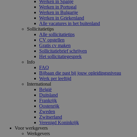
Werken in Spanje
Werken in Portugal
Werken in Bulgarije
Werken in Griekenland
Alle vacatures in het buitenland
Sollicitatietips
Alle sollicitatietips
CV opstellen
Gratis cv maken
Sollicitatiebrief schrijven
Het sollicitatiegesprek
Info
FAQ
Bijbaan die past bij jouw opleidingsniveau
Werk per leeftijd
International
België
Duitsland
Frankrijk
Oostenrijk
Zweden
Zwitserland
Verenigd Koninkrijk
Voor werkgevers
Werkgevers