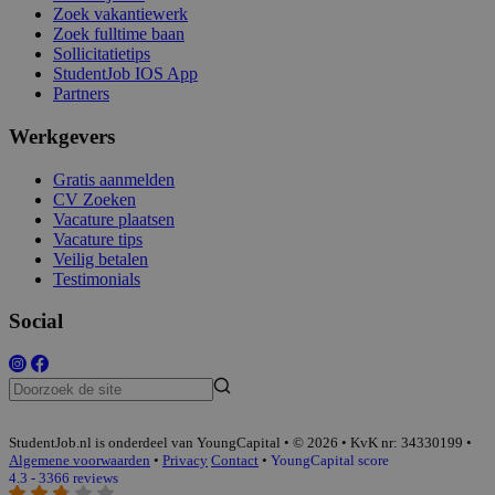
Zoek vakantiewerk
Zoek fulltime baan
Sollicitatietips
StudentJob IOS App
Partners
Werkgevers
Gratis aanmelden
CV Zoeken
Vacature plaatsen
Vacature tips
Veilig betalen
Testimonials
Social
StudentJob.nl is onderdeel van YoungCapital • © 2026 • KvK nr: 34330199 •
Algemene voorwaarden
•
Privacy
Contact
•
YoungCapital score
4.3 - 3366 reviews