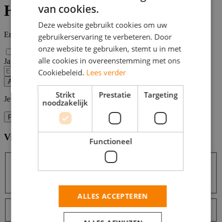
HR-vacatures in Den Haag
van cookies.
Deze website gebruikt cookies om uw
Er zijn
3
HR vacatures in Den Haag gevonden.
gebruikerservaring te verbeteren. Door
onze website te gebruiken, stemt u in met
alle cookies in overeenstemming met ons
Ja, email mij de nieuwste vacatures van deze zoekopdracht!
Cookiebeleid.
Lees verder
Alert opslaan
Strikt
Prestatie
Targeting
Je kunt vacature-alerts op elk moment uitzetten.
noodzakelijk
Filters
Vind hier de baan die bij jou past
Filters
Functioneel
Zoeken
Zoeken
ALLES ACCEPTEREN
Sorteer op