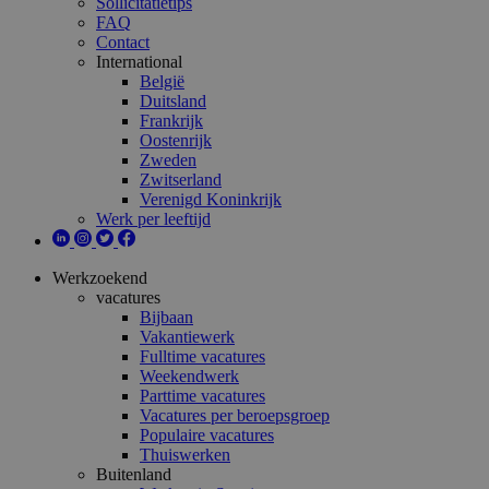
Sollicitatietips
FAQ
Contact
International
België
Duitsland
Frankrijk
Oostenrijk
Zweden
Zwitserland
Verenigd Koninkrijk
Werk per leeftijd
Werkzoekend
vacatures
Bijbaan
Vakantiewerk
Fulltime vacatures
Weekendwerk
Parttime vacatures
Vacatures per beroepsgroep
Populaire vacatures
Thuiswerken
Buitenland