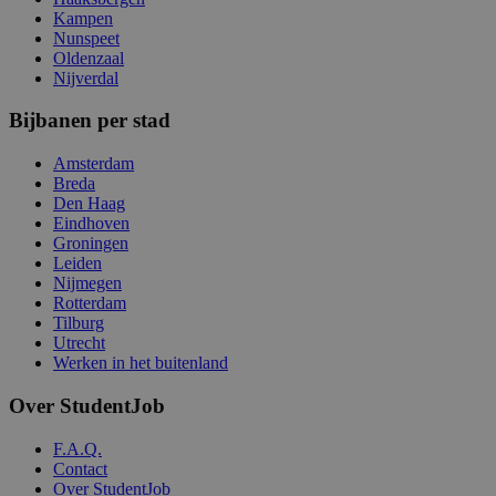
Kampen
Nunspeet
Oldenzaal
Nijverdal
Bijbanen per stad
Amsterdam
Breda
Den Haag
Eindhoven
Groningen
Leiden
Nijmegen
Rotterdam
Tilburg
Utrecht
Werken in het buitenland
Over StudentJob
F.A.Q.
Contact
Over StudentJob