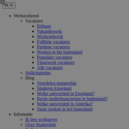
Werkzoekend
Vacatures
Bijbaan
Vakantiewerk
Weekendwerk
Fulltime vacatures
Parttime vacatures
Werken in het buitenland
Populaire vacatures
Thuiswerk vacatures
Alle vacatures
Sollicitatietips
Blog
Voordelen traineeship
Studeren Engeland
Welke universiteit in Engeland?
Recht studiefinanciering in buitenland?
Welke universiteit in Amerika?
Stage zoeken in het buitenland
Informatie
Ik ben werkgever
Over StudentJob