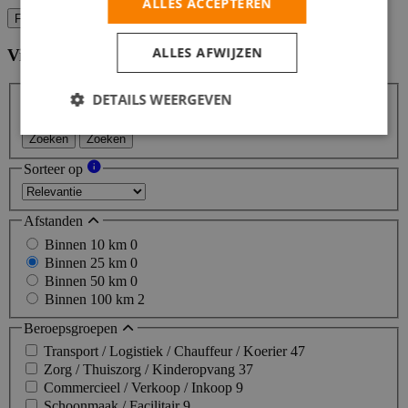
ALLES ACCEPTEREN
Filters
ALLES AFWIJZEN
Vind hier de baan die bij jou past
Filters
DETAILS WEERGEVEN
Zoeken
Zoeken
Sorteer op
Afstanden
Binnen 10 km
0
Binnen 25 km
0
Binnen 50 km
0
Binnen 100 km
2
Beroepsgroepen
Transport / Logistiek / Chauffeur / Koerier
47
Zorg / Thuiszorg / Kinderopvang
37
Commercieel / Verkoop / Inkoop
9
Schoonmaak / Facilitair
9