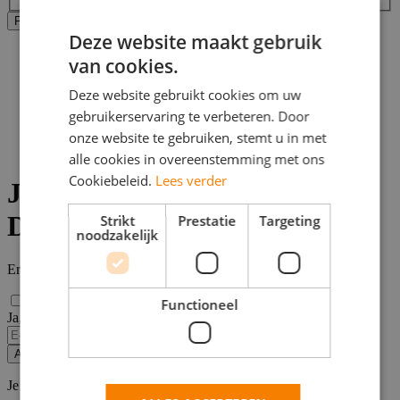
Alle filters wissen
Filters Toepassen
Deze website maakt gebruik
Home
van cookies.
>
Bijbaan
Deze website gebruikt cookies om uw
>
gebruikerservaring te verbeteren. Door
Deventer
>
onze website te gebruiken, stemt u in met
Juridische vacatures
alle cookies in overeenstemming met ons
Cookiebeleid.
Lees verder
Juridische vacatures in
Deventer
Strikt
Prestatie
Targeting
noodzakelijk
Er zijn
0
Juridische vacatures in Deventer gevonden.
Functioneel
Ja, email mij de nieuwste vacatures van deze zoekopdracht!
Alert opslaan
Je kunt vacature-alerts op elk moment uitzetten.