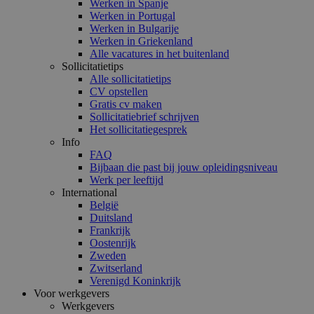
Werken in Spanje
Werken in Portugal
Werken in Bulgarije
Werken in Griekenland
Alle vacatures in het buitenland
Sollicitatietips
Alle sollicitatietips
CV opstellen
Gratis cv maken
Sollicitatiebrief schrijven
Het sollicitatiegesprek
Info
FAQ
Bijbaan die past bij jouw opleidingsniveau
Werk per leeftijd
International
België
Duitsland
Frankrijk
Oostenrijk
Zweden
Zwitserland
Verenigd Koninkrijk
Voor werkgevers
Werkgevers