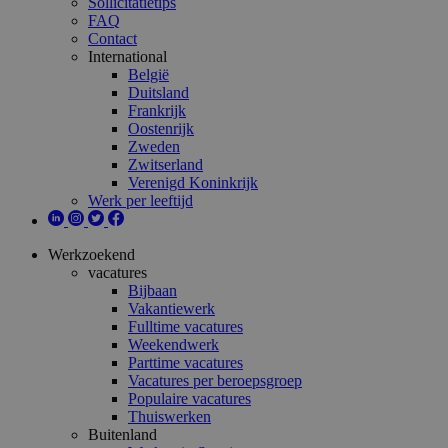
Sollicitatietips
FAQ
Contact
International
België
Duitsland
Frankrijk
Oostenrijk
Zweden
Zwitserland
Verenigd Koninkrijk
Werk per leeftijd
Werkzoekend
vacatures
Bijbaan
Vakantiewerk
Fulltime vacatures
Weekendwerk
Parttime vacatures
Vacatures per beroepsgroep
Populaire vacatures
Thuiswerken
Buitenland