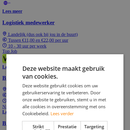
Lees meer
Logistiek medewerker
Landelijk (dus ook bij jou in de buurt)
Tussen €11,00 en €22,00 per uur
10 - 30 uur per week
Top Job
Lees meer
Deze website maakt gebruik
van cookies.
Bijbaan Bezorger
Deze website gebruikt cookies om uw
Roggel
gebruikerservaring te verbeteren. Door
In overeenstemming
onze website te gebruiken, stemt u in met
Parttime (overdag)
alle cookies in overeenstemming met ons
Nieuw! Solliciteer als één van de eersten
Lees meer
Cookiebeleid.
Lees verder
Bijbaan Koerier
Strikt
Prestatie
Targeting