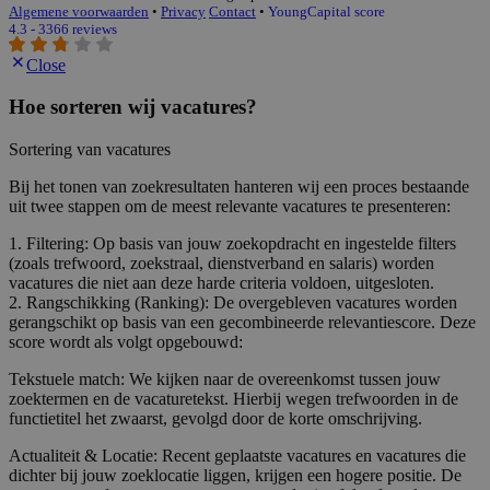
Algemene voorwaarden
•
Privacy
Contact
•
YoungCapital score
4.3 - 3366 reviews
Close
Hoe sorteren wij vacatures?
Sortering van vacatures
Bij het tonen van zoekresultaten hanteren wij een proces bestaande
uit twee stappen om de meest relevante vacatures te presenteren:
1. Filtering: Op basis van jouw zoekopdracht en ingestelde filters
(zoals trefwoord, zoekstraal, dienstverband en salaris) worden
vacatures die niet aan deze harde criteria voldoen, uitgesloten.
2. Rangschikking (Ranking): De overgebleven vacatures worden
gerangschikt op basis van een gecombineerde relevantiescore. Deze
score wordt als volgt opgebouwd:
Tekstuele match: We kijken naar de overeenkomst tussen jouw
zoektermen en de vacaturetekst. Hierbij wegen trefwoorden in de
functietitel het zwaarst, gevolgd door de korte omschrijving.
Actualiteit & Locatie: Recent geplaatste vacatures en vacatures die
dichter bij jouw zoeklocatie liggen, krijgen een hogere positie. De