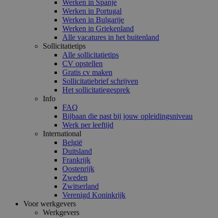
Werken in Spanje
Werken in Portugal
Werken in Bulgarije
Werken in Griekenland
Alle vacatures in het buitenland
Sollicitatietips
Alle sollicitatietips
CV opstellen
Gratis cv maken
Sollicitatiebrief schrijven
Het sollicitatiegesprek
Info
FAQ
Bijbaan die past bij jouw opleidingsniveau
Werk per leeftijd
International
België
Duitsland
Frankrijk
Oostenrijk
Zweden
Zwitserland
Verenigd Koninkrijk
Voor werkgevers
Werkgevers