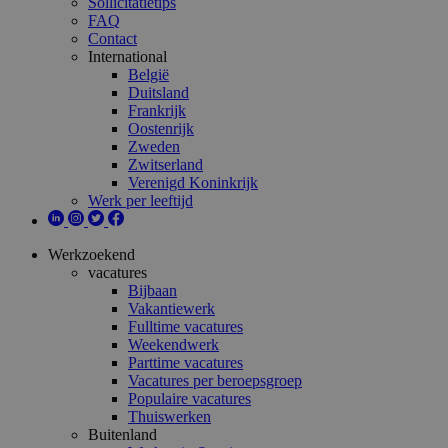
Sollicitatietips
FAQ
Contact
International
België
Duitsland
Frankrijk
Oostenrijk
Zweden
Zwitserland
Verenigd Koninkrijk
Werk per leeftijd
Werkzoekend
vacatures
Bijbaan
Vakantiewerk
Fulltime vacatures
Weekendwerk
Parttime vacatures
Vacatures per beroepsgroep
Populaire vacatures
Thuiswerken
Buitenland