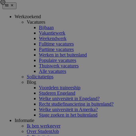
Werkzoekend
Vacatures
Bijbaan
Vakantiewerk
Weekendwerk
Fulltime vacatures
Parttime vacatures
Werken in het buitenland
Populaire vacatures
Thuiswerk vacatures
Alle vacatures
Sollicitatietips
Blog
Voordelen traineeship
Studeren Engeland
Welke universiteit in Engeland?
Recht studiefinanciering in buitenland?
Welke universiteit in Amerika?
Stage zoeken in het buitenland
Informatie
Ik ben werkgever
Over StudentJob