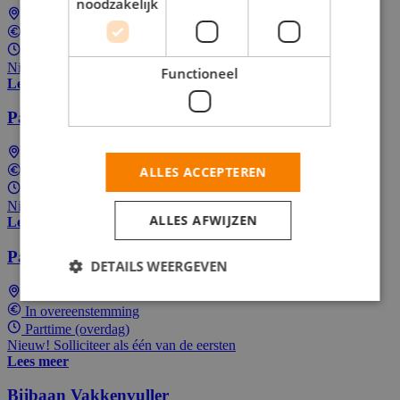
noodzakelijk
Roggel
In overeenstemming
Parttime (overdag)
Nieuw! Solliciteer als één van de eersten
Functioneel
Lees meer
Parttime Koerier
Roggel
ALLES ACCEPTEREN
In overeenstemming
Parttime (overdag)
Nieuw! Solliciteer als één van de eersten
ALLES AFWIJZEN
Lees meer
Parttime Bezorger
DETAILS WEERGEVEN
Roggel
In overeenstemming
Parttime (overdag)
Nieuw! Solliciteer als één van de eersten
Lees meer
Bijbaan Vakkenvuller