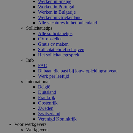
Werken in Spanje
Werken in Portugal
Werken in Bulgarije
Werken in Griekenland
Alle vacatures in het buitenland
Sollicitatietips
Alle sollicitatietips
CV opstellen
Gratis cv maken
Sollicitatiebrief schrijven
Het sollicitatiegesprek
Info
FAQ
Bijbaan die past bij jouw opleidingsniveau
Werk per leeftijd
International
België
Duitsland
Frankrijk
Oostenrijk
Zweden
Zwitserland
Verenigd Koninkrijk
Voor werkgevers
Werkgevers