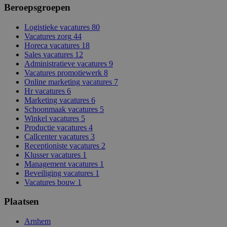
Beroepsgroepen
Logistieke vacatures
80
Vacatures zorg
44
Horeca vacatures
18
Sales vacatures
12
Administratieve vacatures
9
Vacatures promotiewerk
8
Online marketing vacatures
7
Hr vacatures
6
Marketing vacatures
6
Schoonmaak vacatures
5
Winkel vacatures
5
Productie vacatures
4
Callcenter vacatures
3
Receptioniste vacatures
2
Klusser vacatures
1
Management vacatures
1
Beveiliging vacatures
1
Vacatures bouw
1
Plaatsen
Arnhem