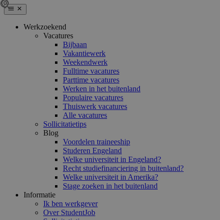
Werkzoekend
Vacatures
Bijbaan
Vakantiewerk
Weekendwerk
Fulltime vacatures
Parttime vacatures
Werken in het buitenland
Populaire vacatures
Thuiswerk vacatures
Alle vacatures
Sollicitatietips
Blog
Voordelen traineeship
Studeren Engeland
Welke universiteit in Engeland?
Recht studiefinanciering in buitenland?
Welke universiteit in Amerika?
Stage zoeken in het buitenland
Informatie
Ik ben werkgever
Over StudentJob