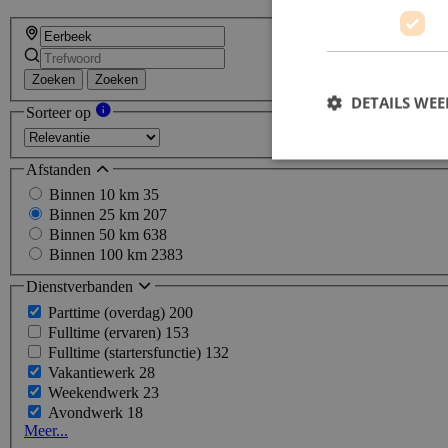
Zoeken
Zoeken
DETAILS WE
Sorteer op
Afstanden
Binnen 10 km
35
Binnen 25 km
207
Binnen 50 km
638
Binnen 100 km
2383
Dienstverbanden
Parttime (overdag)
200
Fulltime (ervaren)
153
Fulltime (startersfunctie)
132
Vakantiewerk
28
Weekendwerk
23
Avondwerk
18
Meer...